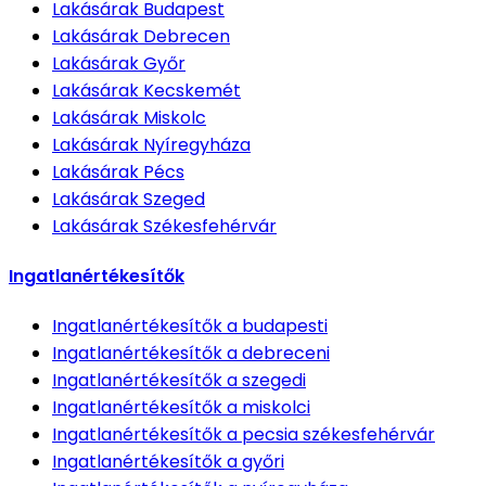
Lakásárak
Budapest
Lakásárak
Debrecen
Lakásárak
Győr
Lakásárak
Kecskemét
Lakásárak
Miskolc
Lakásárak
Nyíregyháza
Lakásárak
Pécs
Lakásárak
Szeged
Lakásárak
Székesfehérvár
Ingatlanértékesítők
Ingatlanértékesítők
a budapesti
Ingatlanértékesítők
a debreceni
Ingatlanértékesítők
a szegedi
Ingatlanértékesítők
a miskolci
Ingatlanértékesítők
a pecsia székesfehérvár
Ingatlanértékesítők
a győri