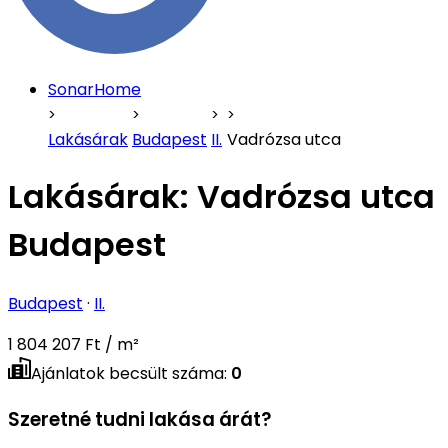
SonarHome
Lakásárak
Budapest
II.
Vadrózsa utca
Lakásárak:
Vadrózsa utca
Budapest
Budapest
·
II.
1 804 207 Ft / m²
Ajánlatok becsült száma
:
0
Szeretné tudni lakása árát?