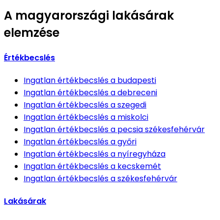
A magyarországi lakásárak
elemzése
Értékbecslés
Ingatlan értékbecslés
a budapesti
Ingatlan értékbecslés
a debreceni
Ingatlan értékbecslés
a szegedi
Ingatlan értékbecslés
a miskolci
Ingatlan értékbecslés
a pecsia székesfehérvár
Ingatlan értékbecslés
a győri
Ingatlan értékbecslés
a nyíregyháza
Ingatlan értékbecslés
a kecskemét
Ingatlan értékbecslés
a székesfehérvár
Lakásárak