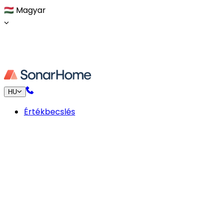
🇭🇺
Magyar
HU
Értékbecslés