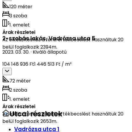
120 méter
3 szoba
1. emelet
Árak részletei
2-szobás lakás
,
Vadrózsa utca 5
Az elkészítéshez a fenti értékbecslést használtuk 20
belül foglalkozik 2394m.
2023. 03. 30.
·
Kiváló állapotú
104 148 936 Ft
1 446 513 Ft / m²
72 méter
2 szoba
1. emelet
Árak részletei
Utcai részletek
Az elkészítéshez a fenti értékbecslést használtuk 20
belül foglalkozik 2653m.
Vadrózsa utca 1