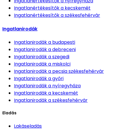
Ingatlanértékesítők
a nyíregyháza
Ingatlanértékesítők
a kecskemét
Ingatlanértékesítők
a székesfehérvár
Ingatlanirodák
Ingatlanirodák
a budapesti
Ingatlanirodák
a debreceni
Ingatlanirodák
a szegedi
Ingatlanirodák
a miskolci
Ingatlanirodák
a pecsia székesfehérvár
Ingatlanirodák
a győri
Ingatlanirodák
a nyíregyháza
Ingatlanirodák
a kecskemét
Ingatlanirodák
a székesfehérvár
Eladás
Lakáseladás