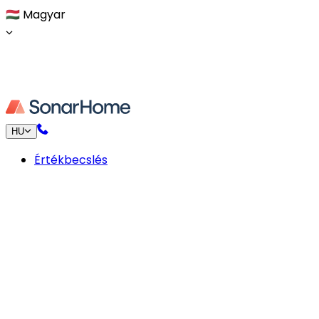
🇭🇺
Magyar
HU
Értékbecslés