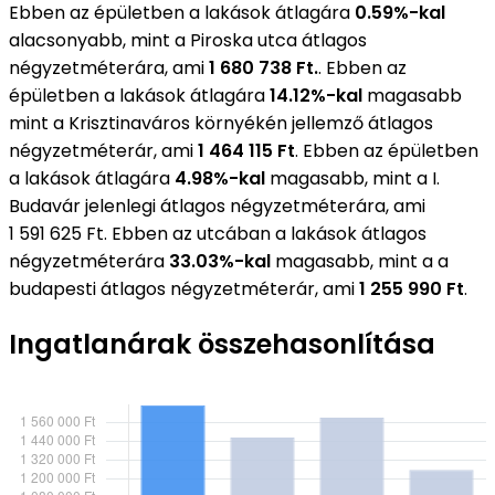
Ebben az épületben a lakások átlagára
0.59%-kal
alacsonyabb, mint a Piroska utca átlagos
négyzetméterára, ami
1 680 738 Ft.
. Ebben az
épületben a lakások átlagára
14.12%-kal
magasabb
mint a Krisztinaváros környékén jellemző átlagos
négyzetméterár, ami
1 464 115 Ft
. Ebben az épületben
a lakások átlagára
4.98%-kal
magasabb, mint a I.
Budavár jelenlegi átlagos négyzetméterára, ami
1 591 625 Ft. Ebben az utcában a lakások átlagos
négyzetméterára
33.03%-kal
magasabb, mint a a
budapesti átlagos négyzetméterár, ami
1 255 990 Ft
.
Ingatlanárak összehasonlítása