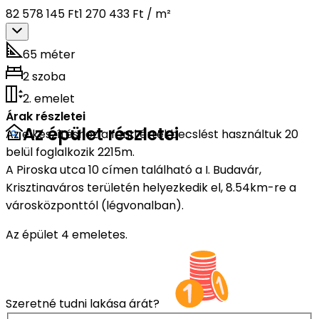
82 578 145 Ft
1 270 433 Ft / m²
65 méter
2 szoba
2. emelet
Árak részletei
Az épület részletei
Az elkészítéshez a fenti értékbecslést használtuk 20
belül foglalkozik 2215m.
A Piroska utca 10 címen található a I. Budavár,
Krisztinaváros területén helyezkedik el, 8.54km-re a
városközponttól (légvonalban).
Az épület 4 emeletes.
Szeretné tudni lakása árát?