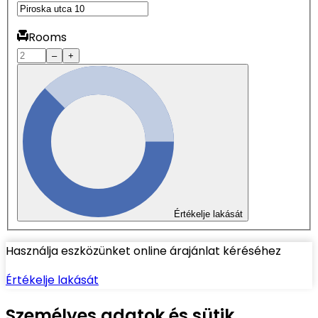
Rooms
–
+
Értékelje lakását
Használja eszközünket online árajánlat kéréséhez
Értékelje lakását
Személyes adatok és sütik