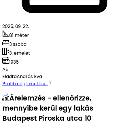
2025. 09. 22.
81 méter
3 szoba
3. emelet
1936
AÉ
Eladta
András Éva
Profil megtekintése
Árelemzés - ellenőrizze,
mennyibe kerül egy lakás
Budapest Piroska utca 10