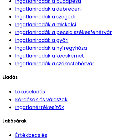
Ingatlanirodák
a budapesti
Ingatlanirodák
a debreceni
Ingatlanirodák
a szegedi
Ingatlanirodák
a miskolci
Ingatlanirodák
a pecsia székesfehérvár
Ingatlanirodák
a győri
Ingatlanirodák
a nyíregyháza
Ingatlanirodák
a kecskemét
Ingatlanirodák
a székesfehérvár
Eladás
Lakáseladás
Kérdések és válaszok
Ingatlanértékesítők
Lakásárak
Értékbecslés