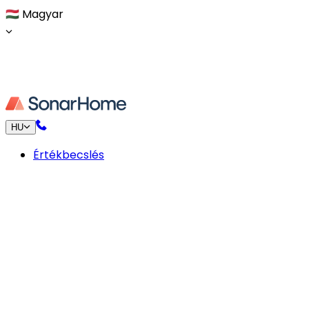
🇭🇺
Magyar
HU
Értékbecslés