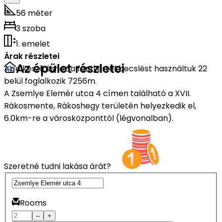
56 méter
3 szoba
1. emelet
Árak részletei
Az épület részletei
Az elkészítéshez a fenti értékbecslést használtuk 22
belül foglalkozik 7256m.
A Zsemlye Elemér utca 4 címen található a XVII.
Rákosmente, Rákoshegy területén helyezkedik el,
6.0km-re a városközponttól (légvonalban).
Szeretné tudni lakása árát?
Rooms
–
+