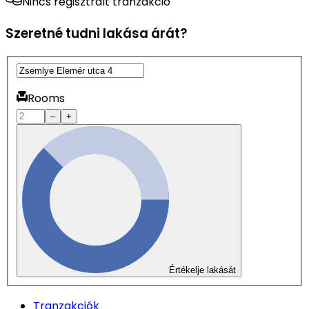
Nincs regisztrált tranzakció
Szeretné tudni lakása árát?
Rooms
–
+
Értékelje lakását
Tranzakciók