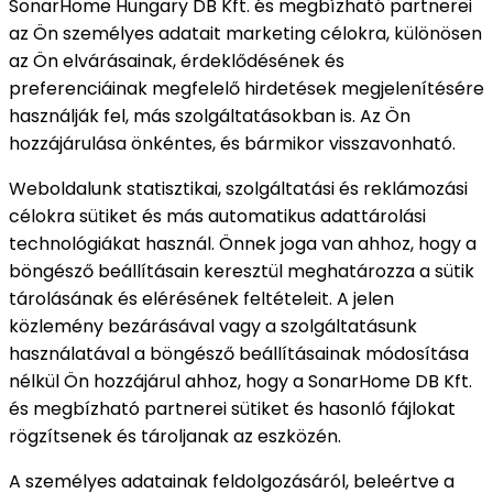
SonarHome Hungary DB Kft. és megbízható partnerei
az Ön személyes adatait marketing célokra, különösen
az Ön elvárásainak, érdeklődésének és
preferenciáinak megfelelő hirdetések megjelenítésére
használják fel, más szolgáltatásokban is. Az Ön
hozzájárulása önkéntes, és bármikor visszavonható.
Weboldalunk statisztikai, szolgáltatási és reklámozási
célokra sütiket és más automatikus adattárolási
technológiákat használ. Önnek joga van ahhoz, hogy a
böngésző beállításain keresztül meghatározza a sütik
tárolásának és elérésének feltételeit. A jelen
közlemény bezárásával vagy a szolgáltatásunk
használatával a böngésző beállításainak módosítása
nélkül Ön hozzájárul ahhoz, hogy a SonarHome DB Kft.
és megbízható partnerei sütiket és hasonló fájlokat
rögzítsenek és tároljanak az eszközén.
A személyes adatainak feldolgozásáról, beleértve a