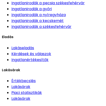
Ingatlanirodák
a pecsia székesfehérvár
Ingatlanirodák
a győri
Ingatlanirodák
a nyíregyháza
Ingatlanirodák
a kecskemét
Ingatlanirodák
a székesfehérvár
Eladás
Lakáseladás
Kérdések és válaszok
Ingatlanértékesítők
Lakásárak
Értékbecslés
Lakásárak
Piaci statisztikák
Lakásárak