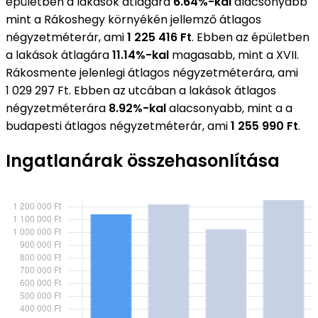
épületben a lakások átlagára
6.64%-kal
alacsonyabb
mint a Rákoshegy környékén jellemző átlagos
négyzetméterár, ami
1 225 416 Ft
. Ebben az épületben
a lakások átlagára
11.14%-kal
magasabb, mint a XVII.
Rákosmente jelenlegi átlagos négyzetméterára, ami
1 029 297 Ft. Ebben az utcában a lakások átlagos
négyzetméterára
8.92%-kal
alacsonyabb, mint a a
budapesti átlagos négyzetméterár, ami
1 255 990 Ft
.
Ingatlanárak összehasonlítása