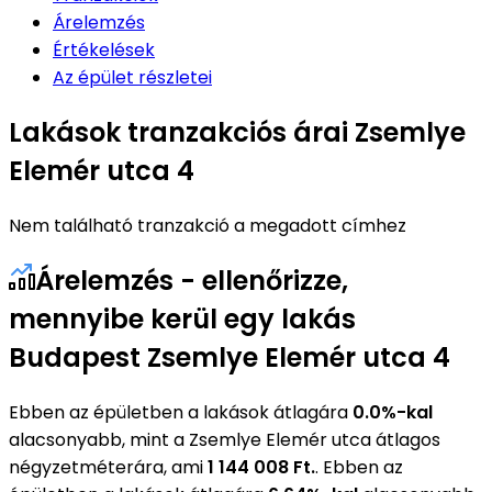
Árelemzés
Értékelések
Az épület részletei
Lakások tranzakciós árai Zsemlye
Elemér utca 4
Nem található tranzakció a megadott címhez
Árelemzés - ellenőrizze,
mennyibe kerül egy lakás
Budapest Zsemlye Elemér utca 4
Ebben az épületben a lakások átlagára
0.0%-kal
alacsonyabb, mint a Zsemlye Elemér utca átlagos
négyzetméterára, ami
1 144 008 Ft.
. Ebben az