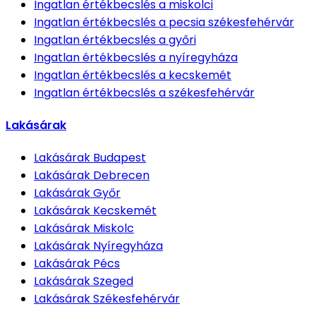
Ingatlan értékbecslés
a miskolci
Ingatlan értékbecslés
a pecsia székesfehérvár
Ingatlan értékbecslés
a győri
Ingatlan értékbecslés
a nyíregyháza
Ingatlan értékbecslés
a kecskemét
Ingatlan értékbecslés
a székesfehérvár
Lakásárak
Lakásárak
Budapest
Lakásárak
Debrecen
Lakásárak
Győr
Lakásárak
Kecskemét
Lakásárak
Miskolc
Lakásárak
Nyíregyháza
Lakásárak
Pécs
Lakásárak
Szeged
Lakásárak
Székesfehérvár