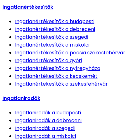
Ingatlanértékesítők
Ingatlanértékesítők
a budapesti
Ingatlanértékesítők
a debreceni
Ingatlanértékesítők
a szegedi
Ingatlanértékesítők
a miskolci
Ingatlanértékesítők
a pecsia székesfehérvár
Ingatlanértékesítők
a győri
Ingatlanértékesítők
a nyíregyháza
Ingatlanértékesítők
a kecskemét
Ingatlanértékesítők
a székesfehérvár
Ingatlanirodák
Ingatlanirodák
a budapesti
Ingatlanirodák
a debreceni
Ingatlanirodák
a szegedi
Ingatlanirodák
a miskolci