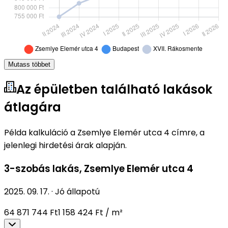
Mutass többet
Az épületben található lakások
átlagára
Példa kalkuláció a Zsemlye Elemér utca 4 címre, a
jelenlegi hirdetési árak alapján.
3-szobás lakás
,
Zsemlye Elemér utca 4
2025. 09. 17.
·
Jó állapotú
64 871 744 Ft
1 158 424 Ft / m²