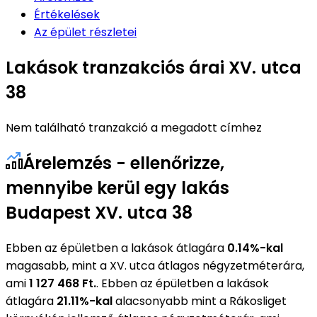
Értékelések
Az épület részletei
Lakások tranzakciós árai XV. utca
38
Nem található tranzakció a megadott címhez
Árelemzés - ellenőrizze,
mennyibe kerül egy lakás
Budapest XV. utca 38
Ebben az épületben a lakások átlagára
0.14%-kal
magasabb, mint a XV. utca átlagos négyzetméterára,
ami
1 127 468 Ft.
. Ebben az épületben a lakások
átlagára
21.11%-kal
alacsonyabb mint a Rákosliget