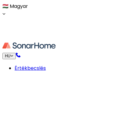
🇭🇺
Magyar
HU
Értékbecslés