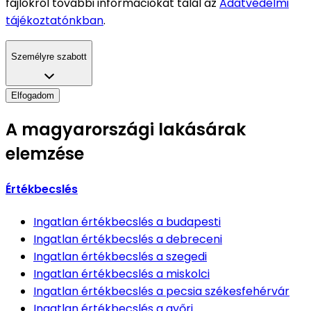
fájlokról további információkat talál az
Adatvédelmi
tájékoztatónkban
.
Személyre szabott
Elfogadom
A magyarországi lakásárak
elemzése
Értékbecslés
Ingatlan értékbecslés
a budapesti
Ingatlan értékbecslés
a debreceni
Ingatlan értékbecslés
a szegedi
Ingatlan értékbecslés
a miskolci
Ingatlan értékbecslés
a pecsia székesfehérvár
Ingatlan értékbecslés
a győri