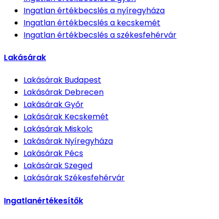
Ingatlan értékbecslés
a nyíregyháza
Ingatlan értékbecslés
a kecskemét
Ingatlan értékbecslés
a székesfehérvár
Lakásárak
Lakásárak
Budapest
Lakásárak
Debrecen
Lakásárak
Győr
Lakásárak
Kecskemét
Lakásárak
Miskolc
Lakásárak
Nyíregyháza
Lakásárak
Pécs
Lakásárak
Szeged
Lakásárak
Székesfehérvár
Ingatlanértékesítők