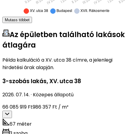
Mutass többet
Az épületben található lakások
átlagára
Példa kalkuláció a XV. utca 38 címre, a jelenlegi
hirdetési árak alapján.
3-szobás lakás
,
XV. utca 38
2026. 07. 14.
·
Közepes állapotú
66 085 919 Ft
986 357 Ft / m²
67 méter
3 szoba