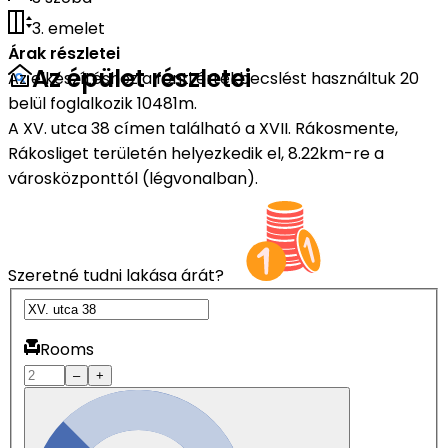
3. emelet
Árak részletei
Az épület részletei
Az elkészítéshez a fenti értékbecslést használtuk 20
belül foglalkozik 10481m.
A XV. utca 38 címen található a XVII. Rákosmente,
Rákosliget területén helyezkedik el, 8.22km-re a
városközponttól (légvonalban).
Szeretné tudni lakása árát?
Rooms
–
+