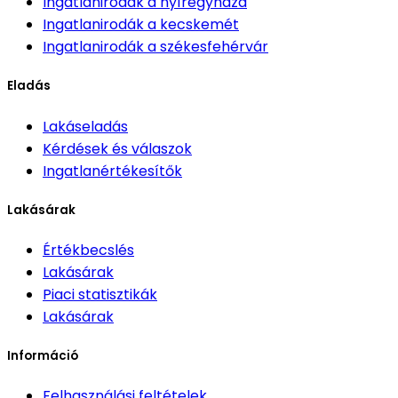
Ingatlanirodák
a nyíregyháza
Ingatlanirodák
a kecskemét
Ingatlanirodák
a székesfehérvár
Eladás
Lakáseladás
Kérdések és válaszok
Ingatlanértékesítők
Lakásárak
Értékbecslés
Lakásárak
Piaci statisztikák
Lakásárak
Információ
Felhasználási feltételek