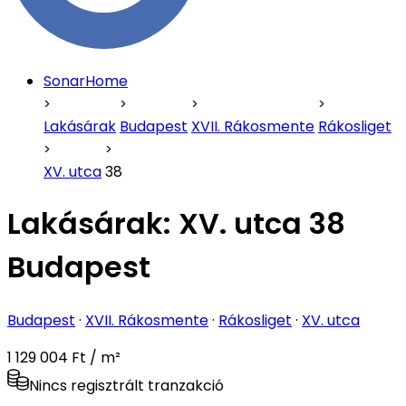
SonarHome
Lakásárak
Budapest
XVII. Rákosmente
Rákosliget
XV. utca
38
Lakásárak:
XV. utca 38
Budapest
Budapest
·
XVII. Rákosmente
·
Rákosliget
·
XV. utca
1 129 004 Ft / m²
Nincs regisztrált tranzakció