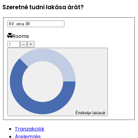
Szeretné tudni lakása árát?
Rooms
–
+
Értékelje lakását
Tranzakciók
Árelemzés