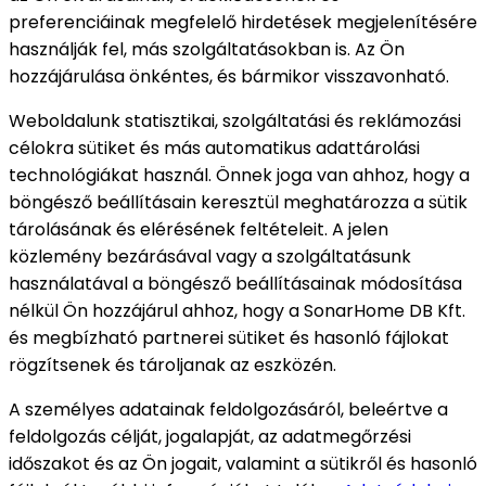
preferenciáinak megfelelő hirdetések megjelenítésére
használják fel, más szolgáltatásokban is. Az Ön
hozzájárulása önkéntes, és bármikor visszavonható.
Weboldalunk statisztikai, szolgáltatási és reklámozási
célokra sütiket és más automatikus adattárolási
technológiákat használ. Önnek joga van ahhoz, hogy a
böngésző beállításain keresztül meghatározza a sütik
tárolásának és elérésének feltételeit. A jelen
közlemény bezárásával vagy a szolgáltatásunk
használatával a böngésző beállításainak módosítása
nélkül Ön hozzájárul ahhoz, hogy a SonarHome DB Kft.
és megbízható partnerei sütiket és hasonló fájlokat
rögzítsenek és tároljanak az eszközén.
A személyes adatainak feldolgozásáról, beleértve a
feldolgozás célját, jogalapját, az adatmegőrzési
időszakot és az Ön jogait, valamint a sütikről és hasonló