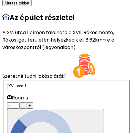
Mutass többet
Az épület részletei
A XV. utca 1 címen található a XVII. Rákosmente,
Rákosliget területén helyezkedik el, 8.62km-re a
városközponttól (légvonalban).
Szeretné tudni lakása árát?
Rooms
–
+