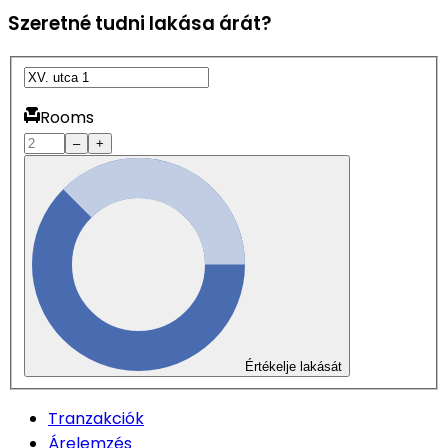
Szeretné tudni lakása árát?
Rooms
–
+
Értékelje lakását
Tranzakciók
Árelemzés