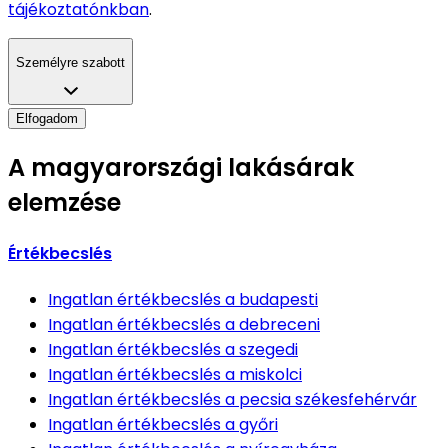
tájékoztatónkban
.
Személyre szabott
Elfogadom
A magyarországi lakásárak
elemzése
Értékbecslés
Ingatlan értékbecslés
a budapesti
Ingatlan értékbecslés
a debreceni
Ingatlan értékbecslés
a szegedi
Ingatlan értékbecslés
a miskolci
Ingatlan értékbecslés
a pecsia székesfehérvár
Ingatlan értékbecslés
a győri