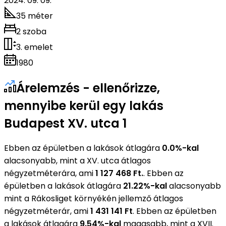
2024. 09. 09.
35 méter
2 szoba
3. emelet
1980
Árelemzés - ellenőrizze,
mennyibe kerül egy lakás
Budapest XV. utca 1
Ebben az épületben a lakások átlagára
0.0%-kal
alacsonyabb, mint a XV. utca átlagos
négyzetméterára, ami
1 127 468 Ft.
. Ebben az
épületben a lakások átlagára
21.22%-kal
alacsonyabb
mint a Rákosliget környékén jellemző átlagos
négyzetméterár, ami
1 431 141 Ft
. Ebben az épületben
a lakások átlagára
9.54%-kal
magasabb, mint a XVII.