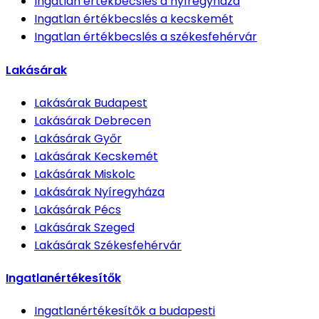
Ingatlan értékbecslés
a nyíregyháza
Ingatlan értékbecslés
a kecskemét
Ingatlan értékbecslés
a székesfehérvár
Lakásárak
Lakásárak
Budapest
Lakásárak
Debrecen
Lakásárak
Győr
Lakásárak
Kecskemét
Lakásárak
Miskolc
Lakásárak
Nyíregyháza
Lakásárak
Pécs
Lakásárak
Szeged
Lakásárak
Székesfehérvár
Ingatlanértékesítők
Ingatlanértékesítők
a budapesti