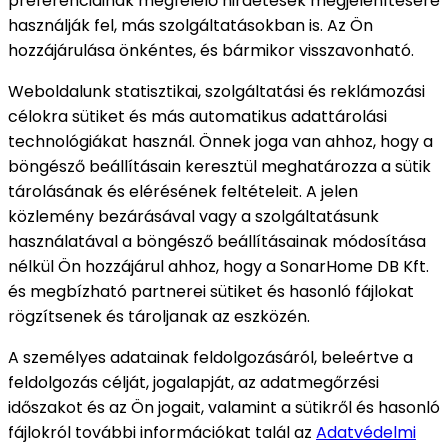
preferenciáinak megfelelő hirdetések megjelenítésére
használják fel, más szolgáltatásokban is. Az Ön
hozzájárulása önkéntes, és bármikor visszavonható.
Weboldalunk statisztikai, szolgáltatási és reklámozási
célokra sütiket és más automatikus adattárolási
technológiákat használ. Önnek joga van ahhoz, hogy a
böngésző beállításain keresztül meghatározza a sütik
tárolásának és elérésének feltételeit. A jelen
közlemény bezárásával vagy a szolgáltatásunk
használatával a böngésző beállításainak módosítása
nélkül Ön hozzájárul ahhoz, hogy a SonarHome DB Kft.
és megbízható partnerei sütiket és hasonló fájlokat
rögzítsenek és tároljanak az eszközén.
A személyes adatainak feldolgozásáról, beleértve a
feldolgozás célját, jogalapját, az adatmegőrzési
időszakot és az Ön jogait, valamint a sütikről és hasonló
fájlokról további információkat talál az
Adatvédelmi