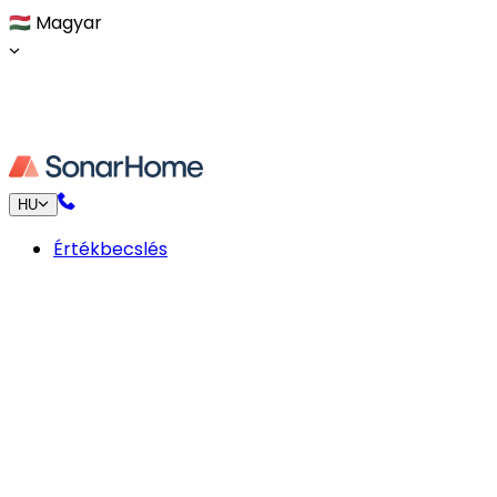
🇭🇺
Magyar
HU
Értékbecslés