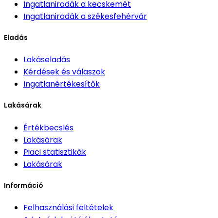
Ingatlanirodák
a kecskemét
Ingatlanirodák
a székesfehérvár
Eladás
Lakáseladás
Kérdések és válaszok
Ingatlanértékesítők
Lakásárak
Értékbecslés
Lakásárak
Piaci statisztikák
Lakásárak
Információ
Felhasználási feltételek