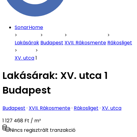
SonarHome
Lakásárak
Budapest
XVII. Rákosmente
Rákosliget
XV. utca
1
Lakásárak:
XV. utca 1
Budapest
Budapest
·
XVII. Rákosmente
·
Rákosliget
·
XV. utca
1 127 468 Ft / m²
Nincs regisztrált tranzakció