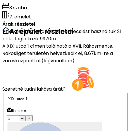
3 szoba
7. emelet
Árak részletei
Az épület részletei
Az elkészítéshez a fenti értékbecslést használtuk 21
belül foglalkozik 9970m.
A XIX. utca 1 címen található a XVII. Rákosmente,
Rákosliget területén helyezkedik el, 8.67km-re a
városközponttól (légvonalban).
Szeretné tudni lakása árát?
Rooms
–
+