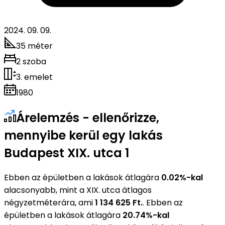
2024. 09. 09.
35 méter
2 szoba
3. emelet
1980
Árelemzés - ellenőrizze,
mennyibe kerül egy lakás
Budapest XIX. utca 1
Ebben az épületben a lakások átlagára
0.02%-kal
alacsonyabb, mint a XIX. utca átlagos
négyzetméterára, ami
1 134 625 Ft.
. Ebben az
épületben a lakások átlagára
20.74%-kal