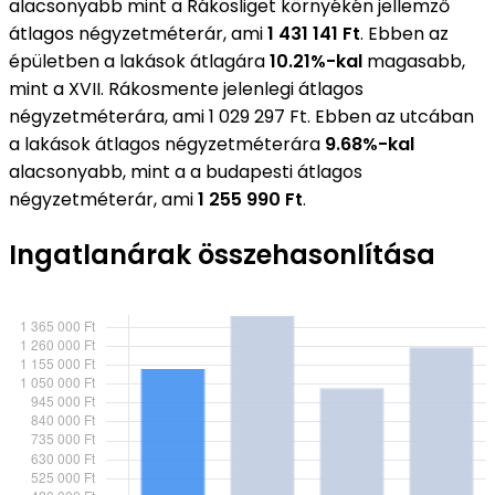
alacsonyabb mint a Rákosliget környékén jellemző
átlagos négyzetméterár, ami
1 431 141 Ft
. Ebben az
épületben a lakások átlagára
10.21%-kal
magasabb,
mint a XVII. Rákosmente jelenlegi átlagos
négyzetméterára, ami 1 029 297 Ft. Ebben az utcában
a lakások átlagos négyzetméterára
9.68%-kal
alacsonyabb, mint a a budapesti átlagos
négyzetméterár, ami
1 255 990 Ft
.
Ingatlanárak összehasonlítása