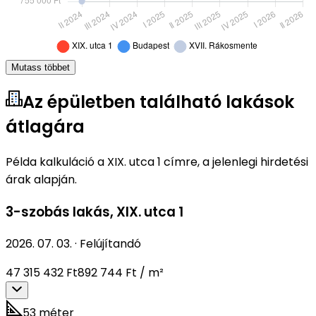
Mutass többet
Az épületben található lakások
átlagára
Példa kalkuláció a XIX. utca 1 címre, a jelenlegi hirdetési
árak alapján.
3-szobás lakás
,
XIX. utca 1
2026. 07. 03.
·
Felújítandó
47 315 432 Ft
892 744 Ft / m²
53 méter