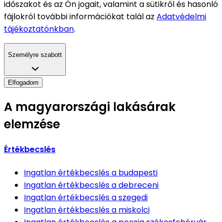
időszakot és az Ön jogait, valamint a sütikről és hasonló
fájlokról további információkat talál az
Adatvédelmi
tájékoztatónkban
.
Személyre szabott
Elfogadom
A magyarországi lakásárak
elemzése
Értékbecslés
Ingatlan értékbecslés
a budapesti
Ingatlan értékbecslés
a debreceni
Ingatlan értékbecslés
a szegedi
Ingatlan értékbecslés
a miskolci