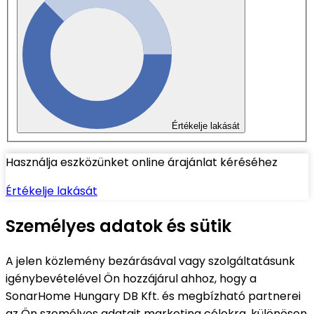
Értékelje lakását
Használja eszközünket online árajánlat kéréséhez
Értékelje lakását
Személyes adatok és sütik
A jelen közlemény bezárásával vagy szolgáltatásunk
igénybevételével Ön hozzájárul ahhoz, hogy a
SonarHome Hungary DB Kft. és megbízható partnerei
az Ön személyes adatait marketing célokra, különösen