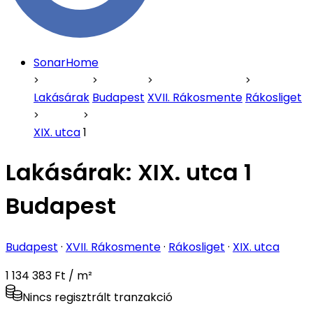
SonarHome
Lakásárak
Budapest
XVII. Rákosmente
Rákosliget
XIX. utca
1
Lakásárak:
XIX. utca 1
Budapest
Budapest
·
XVII. Rákosmente
·
Rákosliget
·
XIX. utca
1 134 383 Ft / m²
Nincs regisztrált tranzakció