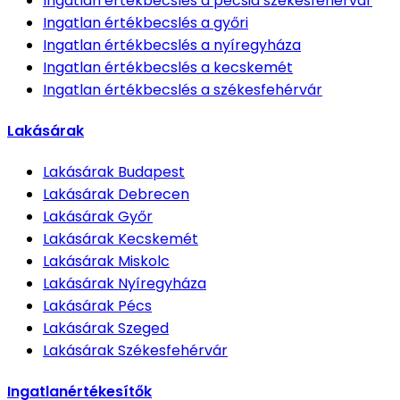
Ingatlan értékbecslés
a pecsia székesfehérvár
Ingatlan értékbecslés
a győri
Ingatlan értékbecslés
a nyíregyháza
Ingatlan értékbecslés
a kecskemét
Ingatlan értékbecslés
a székesfehérvár
Lakásárak
Lakásárak
Budapest
Lakásárak
Debrecen
Lakásárak
Győr
Lakásárak
Kecskemét
Lakásárak
Miskolc
Lakásárak
Nyíregyháza
Lakásárak
Pécs
Lakásárak
Szeged
Lakásárak
Székesfehérvár
Ingatlanértékesítők