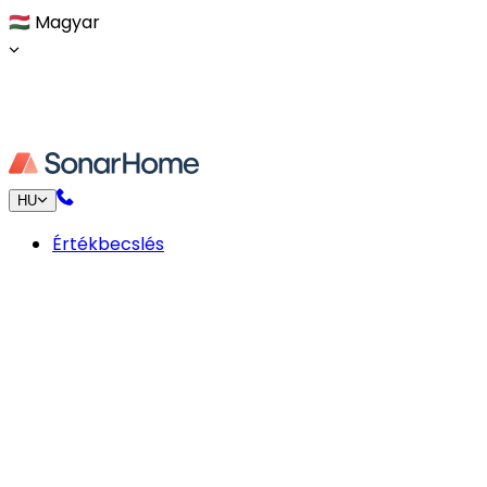
🇭🇺
Magyar
HU
Értékbecslés