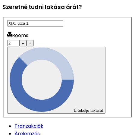
Szeretné tudni lakása árát?
Rooms
–
+
Értékelje lakását
Tranzakciók
Árelemzés