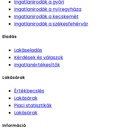
Ingatlanirodák
a győri
Ingatlanirodák
a nyíregyháza
Ingatlanirodák
a kecskemét
Ingatlanirodák
a székesfehérvár
Eladás
Lakáseladás
Kérdések és válaszok
Ingatlanértékesítők
Lakásárak
Értékbecslés
Lakásárak
Piaci statisztikák
Lakásárak
Információ