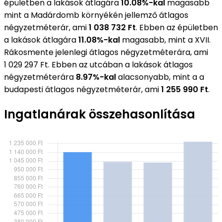
épületben a lakások átlagára
10.08%-kal
magasabb
mint a Madárdomb környékén jellemző átlagos
négyzetméterár, ami
1 038 732 Ft
. Ebben az épületben
a lakások átlagára
11.08%-kal
magasabb, mint a XVII.
Rákosmente jelenlegi átlagos négyzetméterára, ami
1 029 297 Ft. Ebben az utcában a lakások átlagos
négyzetméterára
8.97%-kal
alacsonyabb, mint a a
budapesti átlagos négyzetméterár, ami
1 255 990 Ft
.
Ingatlanárak összehasonlítása