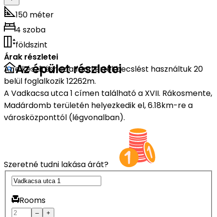
150 méter
4 szoba
földszint
Árak részletei
Az épület részletei
Az elkészítéshez a fenti értékbecslést használtuk 20
belül foglalkozik 12262m.
A Vadkacsa utca 1 címen található a XVII. Rákosmente,
Madárdomb területén helyezkedik el, 6.18km-re a
városközponttól (légvonalban).
Szeretné tudni lakása árát?
Rooms
–
+