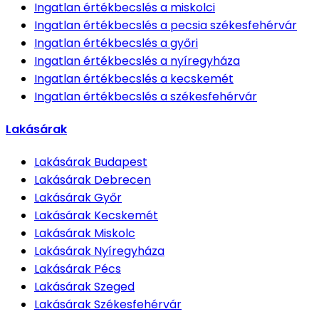
Ingatlan értékbecslés
a miskolci
Ingatlan értékbecslés
a pecsia székesfehérvár
Ingatlan értékbecslés
a győri
Ingatlan értékbecslés
a nyíregyháza
Ingatlan értékbecslés
a kecskemét
Ingatlan értékbecslés
a székesfehérvár
Lakásárak
Lakásárak
Budapest
Lakásárak
Debrecen
Lakásárak
Győr
Lakásárak
Kecskemét
Lakásárak
Miskolc
Lakásárak
Nyíregyháza
Lakásárak
Pécs
Lakásárak
Szeged
Lakásárak
Székesfehérvár