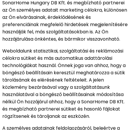
SonarHome Hungary DB Kft. és megbízható partnerei
az Ön személyes adatait marketing célokra, különösen
az Ön elvárásainak, érdeklődésének és
preferenciáinak megfelelő hirdetések megjelenítésére
használják fel, más szolgáltatásokban is. Az Ön
hozzájárulása önkéntes, és bármikor visszavonható.
Weboldalunk statisztikai, szolgáltatási és reklámozási
célokra sütiket és más automatikus adattárolási
technológiákat használ. Önnek joga van ahhoz, hogy a
böngésző beállításain keresztül meghatározza a sütik
tárolásának és elérésének feltételeit. A jelen
közlemény bezárásával vagy a szolgáltatásunk
használatával a böngésző beállításainak módosítása
nélkül Ön hozzájárul ahhoz, hogy a SonarHome DB Kft.
és megbízható partnerei sütiket és hasonló fájlokat
rögzítsenek és tároljanak az eszközén.
A személyes adatainak feldolgozásáról, beleértve a