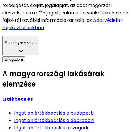
feldolgozás célját, jogalapját, az adatmegőrzési
időszakot és az Ön jogait, valamint a sütikről és hasonló
fájlokról további információkat talál az
Adatvédelmi
tájékoztatónkban
.
Személyre szabott
Elfogadom
A magyarországi lakásárak
elemzése
Értékbecslés
Ingatlan értékbecslés
a budapesti
Ingatlan értékbecslés
a debreceni
Ingatlan értékbecslés
a szegedi