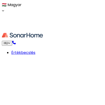
🇭🇺
Magyar
HU
Értékbecslés