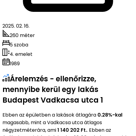
2025. 02. 16.
260 méter
5 szoba
4. emelet
1989
Árelemzés - ellenőrizze,
mennyibe kerül egy lakás
Budapest Vadkacsa utca 1
Ebben az épületben a lakások átlagára
0.28%-kal
magasabb, mint a Vadkacsa utca átlagos
négyzetméterára, ami
1 140 202 Ft.
. Ebben az