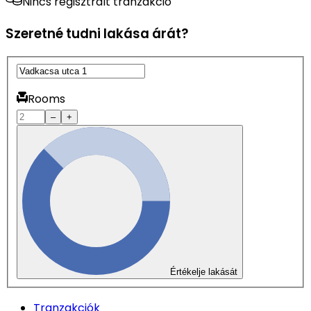
Nincs regisztrált tranzakció
Szeretné tudni lakása árát?
Rooms
–
+
Értékelje lakását
Tranzakciók