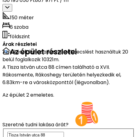
130 195 650 Ft
867 971 Ft / m²
150 méter
6 szoba
földszint
Árak részletei
Az épület részletei
Az elkészítéshez a fenti értékbecslést használtuk 20
belül foglalkozik 10321m.
A Tisza István utca 88 címen található a XVII.
Rákosmente, Rákoshegy területén helyezkedik el,
6.83km-re a városközponttól (légvonalban).
Az épület 2 emeletes.
Szeretné tudni lakása árát?