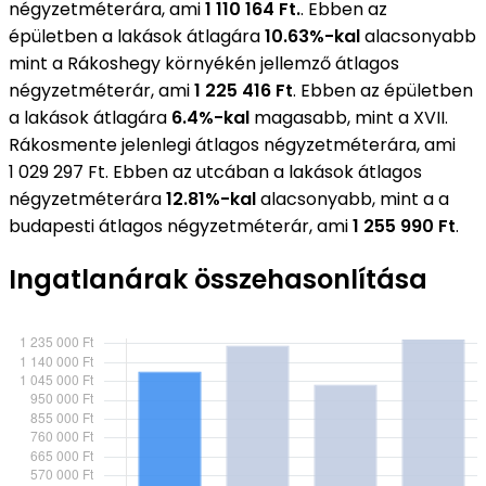
négyzetméterára, ami
1 110 164 Ft.
. Ebben az
épületben a lakások átlagára
10.63%-kal
alacsonyabb
mint a Rákoshegy környékén jellemző átlagos
négyzetméterár, ami
1 225 416 Ft
. Ebben az épületben
a lakások átlagára
6.4%-kal
magasabb, mint a XVII.
Rákosmente jelenlegi átlagos négyzetméterára, ami
1 029 297 Ft. Ebben az utcában a lakások átlagos
négyzetméterára
12.81%-kal
alacsonyabb, mint a a
budapesti átlagos négyzetméterár, ami
1 255 990 Ft
.
Ingatlanárak összehasonlítása