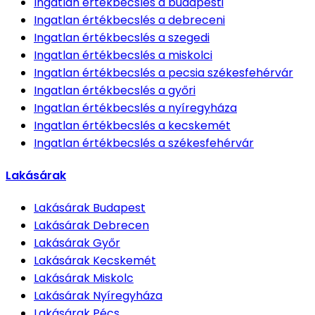
Ingatlan értékbecslés
a budapesti
Ingatlan értékbecslés
a debreceni
Ingatlan értékbecslés
a szegedi
Ingatlan értékbecslés
a miskolci
Ingatlan értékbecslés
a pecsia székesfehérvár
Ingatlan értékbecslés
a győri
Ingatlan értékbecslés
a nyíregyháza
Ingatlan értékbecslés
a kecskemét
Ingatlan értékbecslés
a székesfehérvár
Lakásárak
Lakásárak
Budapest
Lakásárak
Debrecen
Lakásárak
Győr
Lakásárak
Kecskemét
Lakásárak
Miskolc
Lakásárak
Nyíregyháza
Lakásárak
Pécs