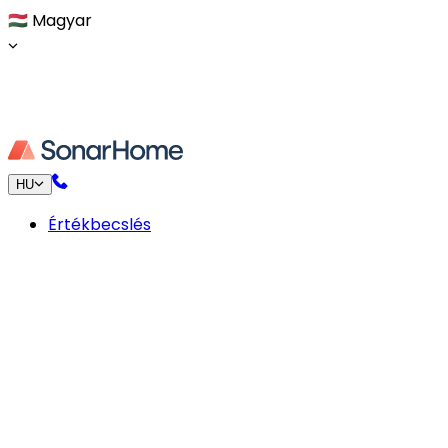
🇭🇺
Magyar
HU
Értékbecslés