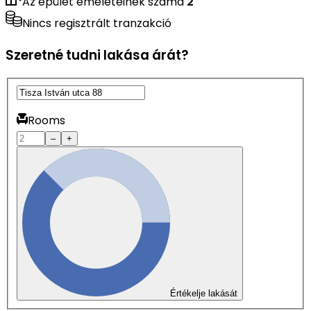
Az épület emeleteinek száma
2
Nincs regisztrált tranzakció
Szeretné tudni lakása árát?
Rooms
–
+
Értékelje lakását