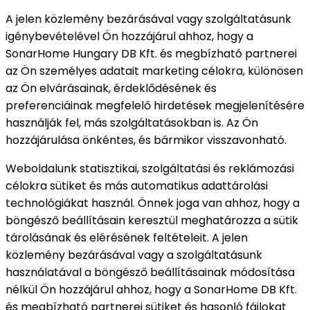
A jelen közlemény bezárásával vagy szolgáltatásunk
igénybevételével Ön hozzájárul ahhoz, hogy a
SonarHome Hungary DB Kft. és megbízható partnerei
az Ön személyes adatait marketing célokra, különösen
az Ön elvárásainak, érdeklődésének és
preferenciáinak megfelelő hirdetések megjelenítésére
használják fel, más szolgáltatásokban is. Az Ön
hozzájárulása önkéntes, és bármikor visszavonható.
Weboldalunk statisztikai, szolgáltatási és reklámozási
célokra sütiket és más automatikus adattárolási
technológiákat használ. Önnek joga van ahhoz, hogy a
böngésző beállításain keresztül meghatározza a sütik
tárolásának és elérésének feltételeit. A jelen
közlemény bezárásával vagy a szolgáltatásunk
használatával a böngésző beállításainak módosítása
nélkül Ön hozzájárul ahhoz, hogy a SonarHome DB Kft.
és megbízható partnerei sütiket és hasonló fájlokat