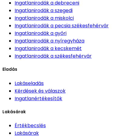
Ingatlanirodák
a debreceni
Ingatlanirodák
a szegedi
Ingatlanirodák
a miskolci
Ingatlanirodák
a pecsia székesfehérvár
Ingatlanirodák
a győri
Ingatlanirodák
a nyíregyháza
Ingatlanirodák
a kecskemét
Ingatlanirodák
a székesfehérvár
Eladás
Lakáseladás
Kérdések és válaszok
Ingatlanértékesítők
Lakásárak
Értékbecslés
Lakásárak