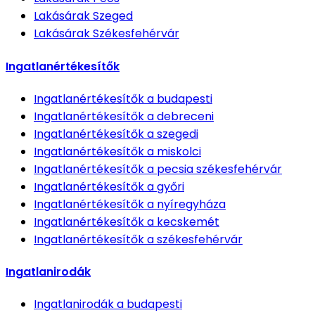
Lakásárak
Szeged
Lakásárak
Székesfehérvár
Ingatlanértékesítők
Ingatlanértékesítők
a budapesti
Ingatlanértékesítők
a debreceni
Ingatlanértékesítők
a szegedi
Ingatlanértékesítők
a miskolci
Ingatlanértékesítők
a pecsia székesfehérvár
Ingatlanértékesítők
a győri
Ingatlanértékesítők
a nyíregyháza
Ingatlanértékesítők
a kecskemét
Ingatlanértékesítők
a székesfehérvár
Ingatlanirodák
Ingatlanirodák
a budapesti