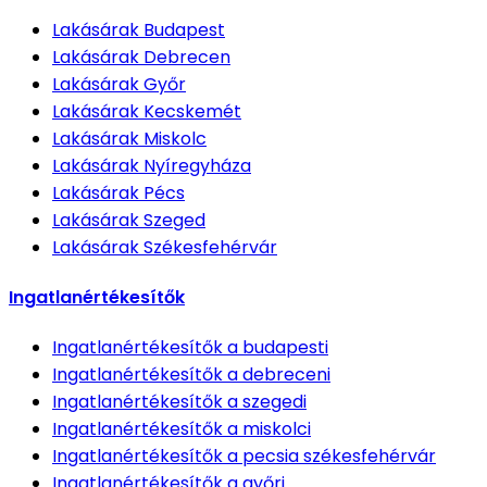
Lakásárak
Budapest
Lakásárak
Debrecen
Lakásárak
Győr
Lakásárak
Kecskemét
Lakásárak
Miskolc
Lakásárak
Nyíregyháza
Lakásárak
Pécs
Lakásárak
Szeged
Lakásárak
Székesfehérvár
Ingatlanértékesítők
Ingatlanértékesítők
a budapesti
Ingatlanértékesítők
a debreceni
Ingatlanértékesítők
a szegedi
Ingatlanértékesítők
a miskolci
Ingatlanértékesítők
a pecsia székesfehérvár
Ingatlanértékesítők
a győri