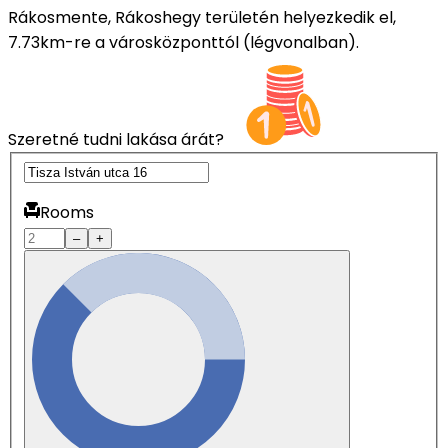
Rákosmente, Rákoshegy területén helyezkedik el,
7.73km-re a városközponttól (légvonalban).
Szeretné tudni lakása árát?
Rooms
–
+