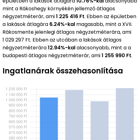
épületben a lakások átlagára
10.76%-kal
alacsonyabb
mint a Rákoshegy környékén jellemző átlagos
négyzetméterár, ami
1 225 416 Ft
. Ebben az épületben
a lakások átlagára
6.24%-kal
magasabb, mint a XVII.
Rákosmente jelenlegi átlagos négyzetméterára, ami
1 029 297 Ft. Ebben az utcában a lakások átlagos
négyzetméterára
12.94%-kal
alacsonyabb, mint a a
budapesti átlagos négyzetméterár, ami
1 255 990 Ft
.
Ingatlanárak összehasonlítása