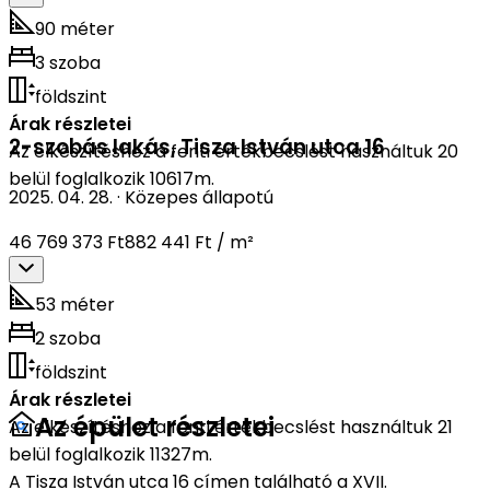
90 méter
3 szoba
földszint
Árak részletei
2-szobás lakás
,
Tisza István utca 16
Az elkészítéshez a fenti értékbecslést használtuk 20
belül foglalkozik 10617m.
2025. 04. 28.
·
Közepes állapotú
46 769 373 Ft
882 441 Ft / m²
53 méter
2 szoba
földszint
Árak részletei
Az épület részletei
Az elkészítéshez a fenti értékbecslést használtuk 21
belül foglalkozik 11327m.
A Tisza István utca 16 címen található a XVII.