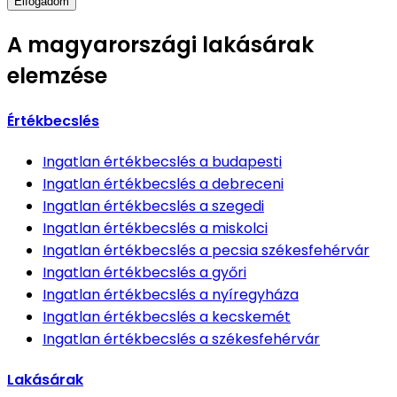
Elfogadom
A magyarországi lakásárak
elemzése
Értékbecslés
Ingatlan értékbecslés
a budapesti
Ingatlan értékbecslés
a debreceni
Ingatlan értékbecslés
a szegedi
Ingatlan értékbecslés
a miskolci
Ingatlan értékbecslés
a pecsia székesfehérvár
Ingatlan értékbecslés
a győri
Ingatlan értékbecslés
a nyíregyháza
Ingatlan értékbecslés
a kecskemét
Ingatlan értékbecslés
a székesfehérvár
Lakásárak