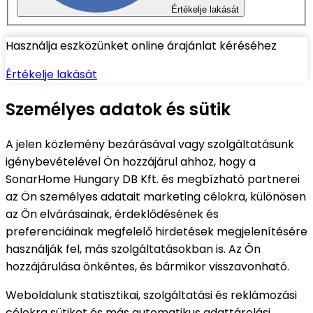
Értékelje lakását
Használja eszközünket online árajánlat kéréséhez
Értékelje lakását
Személyes adatok és sütik
A jelen közlemény bezárásával vagy szolgáltatásunk
igénybevételével Ön hozzájárul ahhoz, hogy a
SonarHome Hungary DB Kft. és megbízható partnerei
az Ön személyes adatait marketing célokra, különösen
az Ön elvárásainak, érdeklődésének és
preferenciáinak megfelelő hirdetések megjelenítésére
használják fel, más szolgáltatásokban is. Az Ön
hozzájárulása önkéntes, és bármikor visszavonható.
Weboldalunk statisztikai, szolgáltatási és reklámozási
célokra sütiket és más automatikus adattárolási