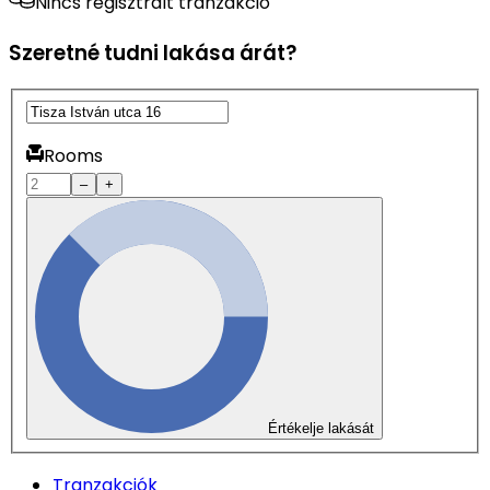
Nincs regisztrált tranzakció
Szeretné tudni lakása árát?
Rooms
–
+
Értékelje lakását
Tranzakciók