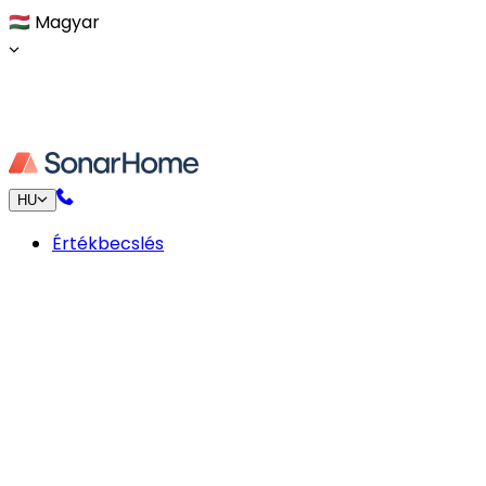
🇭🇺
Magyar
HU
Értékbecslés