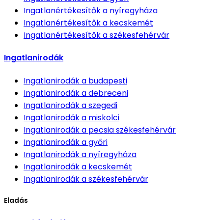
Ingatlanértékesítők
a nyíregyháza
Ingatlanértékesítők
a kecskemét
Ingatlanértékesítők
a székesfehérvár
Ingatlanirodák
Ingatlanirodák
a budapesti
Ingatlanirodák
a debreceni
Ingatlanirodák
a szegedi
Ingatlanirodák
a miskolci
Ingatlanirodák
a pecsia székesfehérvár
Ingatlanirodák
a győri
Ingatlanirodák
a nyíregyháza
Ingatlanirodák
a kecskemét
Ingatlanirodák
a székesfehérvár
Eladás