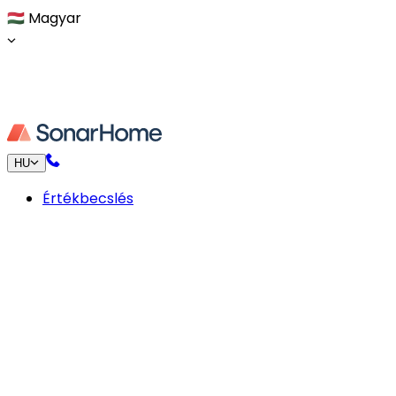
🇭🇺
Magyar
HU
Értékbecslés