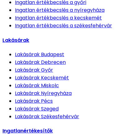
Ingatlan értékbecslés
a győri
Ingatlan értékbecslés
a nyíregyháza
Ingatlan értékbecslés
a kecskemét
Ingatlan értékbecslés
a székesfehérvár
Lakásárak
Lakásárak
Budapest
Lakásárak
Debrecen
Lakásárak
Győr
Lakásárak
Kecskemét
Lakásárak
Miskolc
Lakásárak
Nyíregyháza
Lakásárak
Pécs
Lakásárak
Szeged
Lakásárak
Székesfehérvár
Ingatlanértékesítők