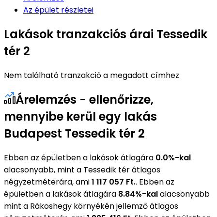
Az épület részletei
Lakások tranzakciós árai Tessedik
tér 2
Nem található tranzakció a megadott címhez
Árelemzés - ellenőrizze,
mennyibe kerül egy lakás
Budapest Tessedik tér 2
Ebben az épületben a lakások átlagára
0.0%-kal
alacsonyabb, mint a Tessedik tér átlagos
négyzetméterára, ami
1 117 057 Ft.
. Ebben az
épületben a lakások átlagára
8.84%-kal
alacsonyabb
mint a Rákoshegy környékén jellemző átlagos