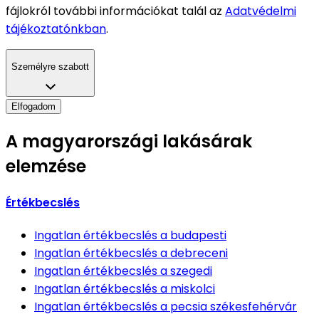
fájlokról további információkat talál az
Adatvédelmi
tájékoztatónkban
.
Személyre szabott
Elfogadom
A magyarországi lakásárak
elemzése
Értékbecslés
Ingatlan értékbecslés
a budapesti
Ingatlan értékbecslés
a debreceni
Ingatlan értékbecslés
a szegedi
Ingatlan értékbecslés
a miskolci
Ingatlan értékbecslés
a pecsia székesfehérvár