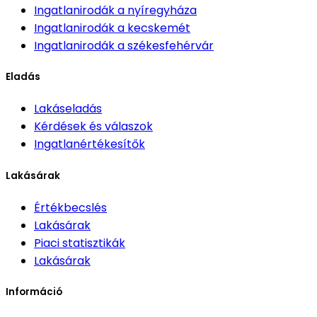
Ingatlanirodák
a nyíregyháza
Ingatlanirodák
a kecskemét
Ingatlanirodák
a székesfehérvár
Eladás
Lakáseladás
Kérdések és válaszok
Ingatlanértékesítők
Lakásárak
Értékbecslés
Lakásárak
Piaci statisztikák
Lakásárak
Információ