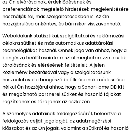
az Ön elvárásainak, érdeklődésének és
preferenciáinak megfelelő hirdetések megjelenítésére
használják fel, más szolgáltatásokban is. Az Ön
hozzájárulása önkéntes, és bármikor visszavonható.
Weboldalunk statisztikai, szolgáltatási és reklámozási
célokra sütiket és más automatikus adattárolási
technológiákat használ. Önnek joga van ahhoz, hogy a
böngésző beállításain keresztül meghatározza a sütik
tárolásának és elérésének feltételeit. A jelen
közlemény bezárásával vagy a szolgáltatásunk
használatával a böngésző beállításainak módosítása
nélkül Ön hozzájárul ahhoz, hogy a SonarHome DB Kft.
és megbízható partnerei sütiket és hasonló fájlokat
rögzítsenek és tároljanak az eszközén.
A személyes adatainak feldolgozásáról, beleértve a
feldolgozás célját, jogalapját, az adatmegőrzési
időszakot és az Ön jogait, valamint a sütikről és hasonló