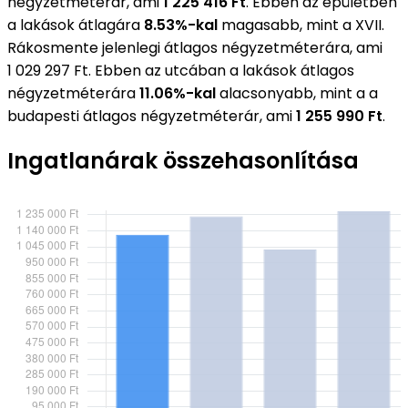
négyzetméterár, ami
1 225 416 Ft
. Ebben az épületben
a lakások átlagára
8.53%-kal
magasabb, mint a XVII.
Rákosmente jelenlegi átlagos négyzetméterára, ami
1 029 297 Ft. Ebben az utcában a lakások átlagos
négyzetméterára
11.06%-kal
alacsonyabb, mint a a
budapesti átlagos négyzetméterár, ami
1 255 990 Ft
.
Ingatlanárak összehasonlítása