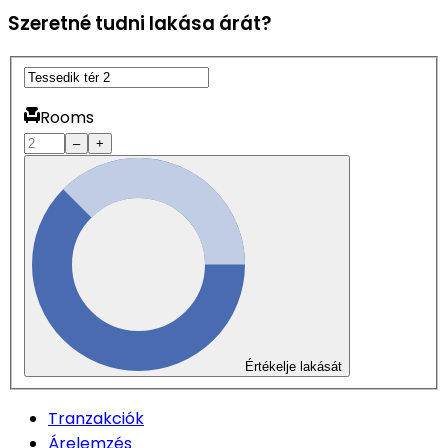
Szeretné tudni lakása árát?
Rooms
–
+
Értékelje lakását
Tranzakciók
Árelemzés