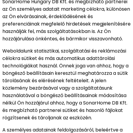
SonarHome Hungary DB Kft. és megbízható partnerei
az Ön személyes adatait marketing célokra, különösen
az Ön elvárásainak, érdeklődésének és
preferenciáinak megfelelő hirdetések megjelenítésére
használják fel, más szolgáltatásokban is. Az Ön
hozzájárulása önkéntes, és bármikor visszavonható.
Weboldalunk statisztikai, szolgáltatási és reklámozási
célokra sütiket és más automatikus adattárolási
technológiákat használ. Önnek joga van ahhoz, hogy a
böngésző beállításain keresztül meghatározza a sütik
tárolásának és elérésének feltételeit. A jelen
közlemény bezárásával vagy a szolgáltatásunk
használatával a böngésző beállításainak módosítása
nélkül Ön hozzájárul ahhoz, hogy a SonarHome DB Kft.
és megbízható partnerei sütiket és hasonló fájlokat
rögzítsenek és tároljanak az eszközén.
A személyes adatainak feldolgozásáról, beleértve a