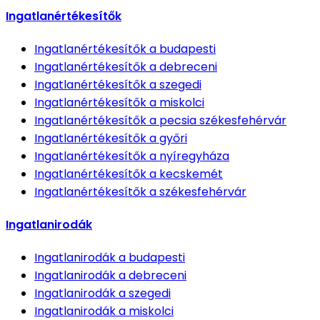
Ingatlanértékesítők
Ingatlanértékesítők
a budapesti
Ingatlanértékesítők
a debreceni
Ingatlanértékesítők
a szegedi
Ingatlanértékesítők
a miskolci
Ingatlanértékesítők
a pecsia székesfehérvár
Ingatlanértékesítők
a győri
Ingatlanértékesítők
a nyíregyháza
Ingatlanértékesítők
a kecskemét
Ingatlanértékesítők
a székesfehérvár
Ingatlanirodák
Ingatlanirodák
a budapesti
Ingatlanirodák
a debreceni
Ingatlanirodák
a szegedi
Ingatlanirodák
a miskolci