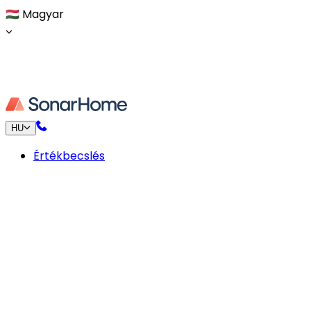
🇭🇺
Magyar
HU
Értékbecslés