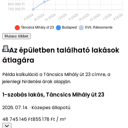
Mutass többet
Az épületben található lakások
átlagára
Példa kalkuláció a Táncsics Mihály út 23 címre, a
jelenlegi hirdetési árak alapján.
1-szobás lakás
,
Táncsics Mihály út 23
2026. 07. 14.
·
Közepes állapotú
48 745 146 Ft
855 178 Ft / m²