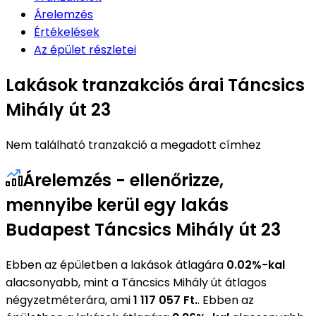
Árelemzés
Értékelések
Az épület részletei
Lakások tranzakciós árai Táncsics
Mihály út 23
Nem található tranzakció a megadott címhez
Árelemzés - ellenőrizze,
mennyibe kerül egy lakás
Budapest Táncsics Mihály út 23
Ebben az épületben a lakások átlagára
0.02%-kal
alacsonyabb, mint a Táncsics Mihály út átlagos
négyzetméterára, ami
1 117 057 Ft.
. Ebben az