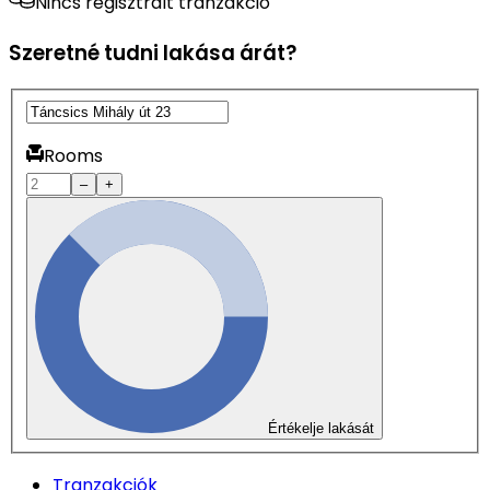
Nincs regisztrált tranzakció
Szeretné tudni lakása árát?
Rooms
–
+
Értékelje lakását
Tranzakciók