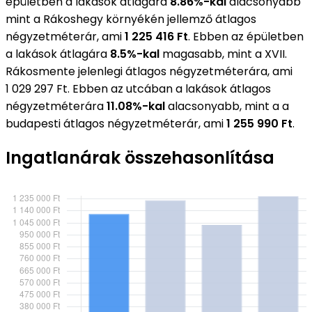
épületben a lakások átlagára
8.86%-kal
alacsonyabb
mint a Rákoshegy környékén jellemző átlagos
négyzetméterár, ami
1 225 416 Ft
. Ebben az épületben
a lakások átlagára
8.5%-kal
magasabb, mint a XVII.
Rákosmente jelenlegi átlagos négyzetméterára, ami
1 029 297 Ft. Ebben az utcában a lakások átlagos
négyzetméterára
11.08%-kal
alacsonyabb, mint a a
budapesti átlagos négyzetméterár, ami
1 255 990 Ft
.
Ingatlanárak összehasonlítása