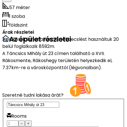
57 méter
1 szoba
földszint
Árak részletei
Az épület részletei
Az elkészítéshez a fenti értékbecslést használtuk 20
belül foglalkozik 8592m.
A Táncsics Mihály út 23 címen található a XVII.
Rákosmente, Rákoshegy területén helyezkedik el,
7.37km-re a városközponttól (légvonalban).
Szeretné tudni lakása árát?
Rooms
–
+