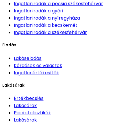
Ingatlanirodák
a pecsia székesfehérvár
Ingatlanirodák
a győri
Ingatlanirodák
a nyíregyháza
Ingatlanirodák
a kecskemét
Ingatlanirodák
a székesfehérvár
Eladás
Lakáseladás
Kérdések és válaszok
Ingatlanértékesítők
Lakásárak
Értékbecslés
Lakásárak
Piaci statisztikák
Lakásárak