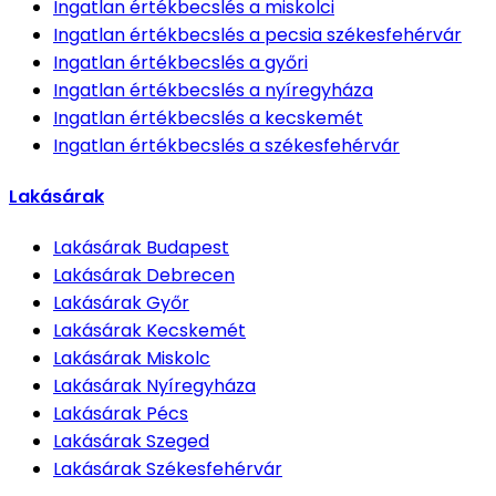
Ingatlan értékbecslés
a miskolci
Ingatlan értékbecslés
a pecsia székesfehérvár
Ingatlan értékbecslés
a győri
Ingatlan értékbecslés
a nyíregyháza
Ingatlan értékbecslés
a kecskemét
Ingatlan értékbecslés
a székesfehérvár
Lakásárak
Lakásárak
Budapest
Lakásárak
Debrecen
Lakásárak
Győr
Lakásárak
Kecskemét
Lakásárak
Miskolc
Lakásárak
Nyíregyháza
Lakásárak
Pécs
Lakásárak
Szeged
Lakásárak
Székesfehérvár