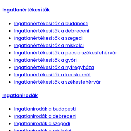
Ingatlanértékesítők
Ingatlanértékesítők
a budapesti
Ingatlanértékesítők
a debreceni
Ingatlanértékesítők
a szegedi
Ingatlanértékesítők
a miskolci
Ingatlanértékesítők
a pecsia székesfehérvár
Ingatlanértékesítők
a győri
Ingatlanértékesítők
a nyíregyháza
Ingatlanértékesítők
a kecskemét
Ingatlanértékesítők
a székesfehérvár
Ingatlanirodák
Ingatlanirodák
a budapesti
Ingatlanirodák
a debreceni
Ingatlanirodák
a szegedi
Ingatlanirodák
a miskolci