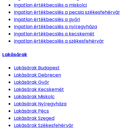
Ingatlan értékbecslés
a miskolci
Ingatlan értékbecslés
a pecsia székesfehérvár
Ingatlan értékbecslés
a győri
Ingatlan értékbecslés
a nyíregyháza
Ingatlan értékbecslés
a kecskemét
Ingatlan értékbecslés
a székesfehérvár
Lakásárak
Lakásárak
Budapest
Lakásárak
Debrecen
Lakásárak
Győr
Lakásárak
Kecskemét
Lakásárak
Miskolc
Lakásárak
Nyíregyháza
Lakásárak
Pécs
Lakásárak
Szeged
Lakásárak
Székesfehérvár