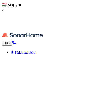
🇭🇺
Magyar
HU
Értékbecslés