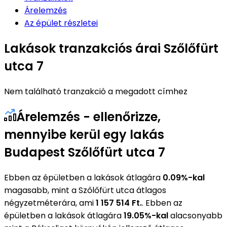
Árelemzés
Az épület részletei
Lakások tranzakciós árai Szőlőfürt
utca 7
Nem található tranzakció a megadott címhez
Árelemzés - ellenőrizze,
mennyibe kerül egy lakás
Budapest Szőlőfürt utca 7
Ebben az épületben a lakások átlagára
0.09%-kal
magasabb, mint a Szőlőfürt utca átlagos
négyzetméterára, ami
1 157 514 Ft.
. Ebben az
épületben a lakások átlagára
19.05%-kal
alacsonyabb