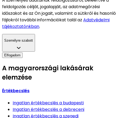
A személyes adatainak feldolgozásáról, beleértve a
feldolgozás célját, jogalapját, az adatmegőrzési
időszakot és az Ön jogait, valamint a sütikről és hasonló
fájlokról további információkat talál az
Adatvédelmi
tájékoztatónkban
.
Személyre szabott
Elfogadom
A magyarországi lakásárak
elemzése
Értékbecslés
Ingatlan értékbecslés
a budapesti
Ingatlan értékbecslés
a debreceni
Ingatlan értékbecslés
a szegedi