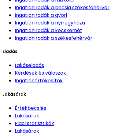
Ingatlanirodák
a pecsia székesfehérvár
Ingatlanirodák
a győri
Ingatlanirodák
a nyíregyháza
Ingatlanirodák
a kecskemét
Ingatlanirodák
a székesfehérvár
Eladás
Lakáseladás
Kérdések és válaszok
Ingatlanértékesítők
Lakásárak
Értékbecslés
Lakásárak
Piaci statisztikák
Lakásárak