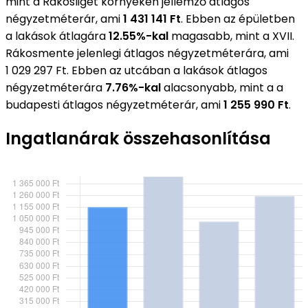
mint a Rákosliget környékén jellemző átlagos
négyzetméterár, ami
1 431 141 Ft
. Ebben az épületben
a lakások átlagára
12.55%-kal
magasabb, mint a XVII.
Rákosmente jelenlegi átlagos négyzetméterára, ami
1 029 297 Ft. Ebben az utcában a lakások átlagos
négyzetméterára
7.76%-kal
alacsonyabb, mint a a
budapesti átlagos négyzetméterár, ami
1 255 990 Ft
.
Ingatlanárak összehasonlítása