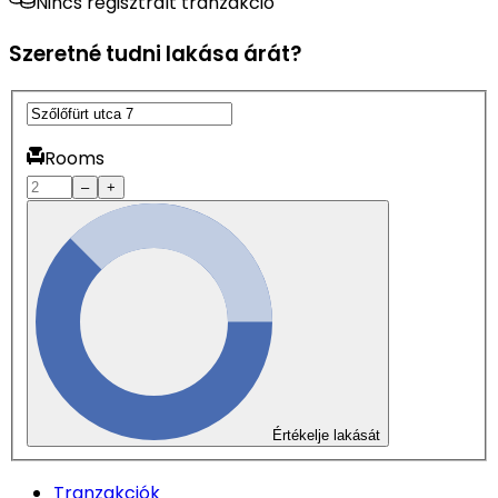
Nincs regisztrált tranzakció
Szeretné tudni lakása árát?
Rooms
–
+
Értékelje lakását
Tranzakciók