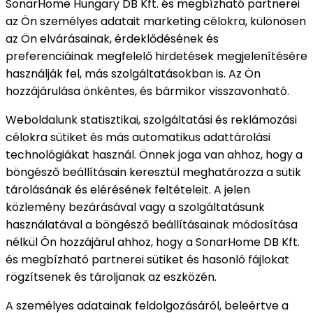
SonarHome Hungary DB Kft. és megbízható partnerei
az Ön személyes adatait marketing célokra, különösen
az Ön elvárásainak, érdeklődésének és
preferenciáinak megfelelő hirdetések megjelenítésére
használják fel, más szolgáltatásokban is. Az Ön
hozzájárulása önkéntes, és bármikor visszavonható.
Weboldalunk statisztikai, szolgáltatási és reklámozási
célokra sütiket és más automatikus adattárolási
technológiákat használ. Önnek joga van ahhoz, hogy a
böngésző beállításain keresztül meghatározza a sütik
tárolásának és elérésének feltételeit. A jelen
közlemény bezárásával vagy a szolgáltatásunk
használatával a böngésző beállításainak módosítása
nélkül Ön hozzájárul ahhoz, hogy a SonarHome DB Kft.
és megbízható partnerei sütiket és hasonló fájlokat
rögzítsenek és tároljanak az eszközén.
A személyes adatainak feldolgozásáról, beleértve a