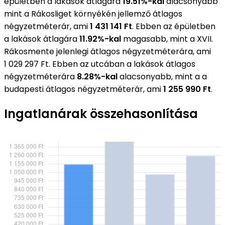
épületben a lakások átlagára
19.51%-kal
alacsonyabb
mint a Rákosliget környékén jellemző átlagos
négyzetméterár, ami
1 431 141 Ft
. Ebben az épületben
a lakások átlagára
11.92%-kal
magasabb, mint a XVII.
Rákosmente jelenlegi átlagos négyzetméterára, ami
1 029 297 Ft. Ebben az utcában a lakások átlagos
négyzetméterára
8.28%-kal
alacsonyabb, mint a a
budapesti átlagos négyzetméterár, ami
1 255 990 Ft
.
Ingatlanárak összehasonlítása