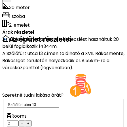
30 méter
1 szoba
2. emelet
Árak részletei
Az épület részletei
Az elkészítéshez a fenti értékbecslést használtuk 20
belül foglalkozik 14344m.
A Szőlőfürt utca 13 címen található a XVII. Rákosmente,
Rákosliget területén helyezkedik el, 8.55km-re a
városközponttól (légvonalban).
Szeretné tudni lakása árát?
Rooms
–
+