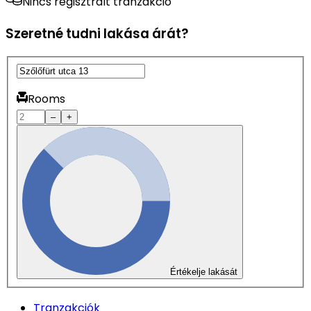
Nincs regisztrált tranzakció
Szeretné tudni lakása árát?
Rooms
–
+
Értékelje lakását
Tranzakciók