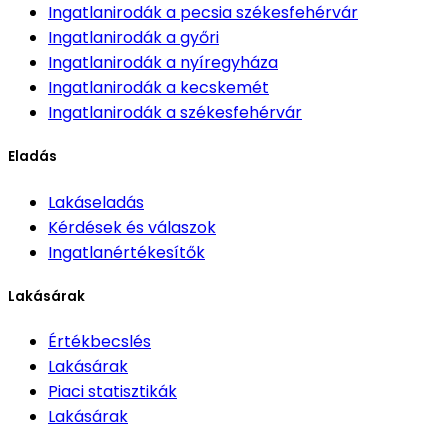
Ingatlanirodák
a pecsia székesfehérvár
Ingatlanirodák
a győri
Ingatlanirodák
a nyíregyháza
Ingatlanirodák
a kecskemét
Ingatlanirodák
a székesfehérvár
Eladás
Lakáseladás
Kérdések és válaszok
Ingatlanértékesítők
Lakásárak
Értékbecslés
Lakásárak
Piaci statisztikák
Lakásárak