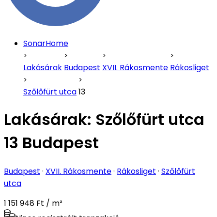
SonarHome
Lakásárak
Budapest
XVII. Rákosmente
Rákosliget
Szőlőfürt utca
13
Lakásárak:
Szőlőfürt utca
13 Budapest
Budapest
·
XVII. Rákosmente
·
Rákosliget
·
Szőlőfürt
utca
1 151 948 Ft / m²