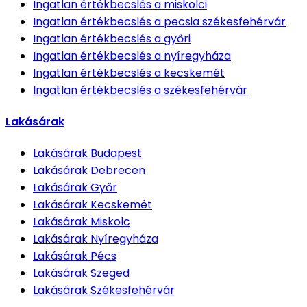
Ingatlan értékbecslés
a miskolci
Ingatlan értékbecslés
a pecsia székesfehérvár
Ingatlan értékbecslés
a győri
Ingatlan értékbecslés
a nyíregyháza
Ingatlan értékbecslés
a kecskemét
Ingatlan értékbecslés
a székesfehérvár
Lakásárak
Lakásárak
Budapest
Lakásárak
Debrecen
Lakásárak
Győr
Lakásárak
Kecskemét
Lakásárak
Miskolc
Lakásárak
Nyíregyháza
Lakásárak
Pécs
Lakásárak
Szeged
Lakásárak
Székesfehérvár