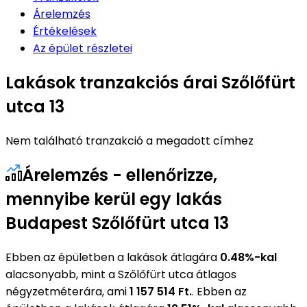
Árelemzés
Értékelések
Az épület részletei
Lakások tranzakciós árai Szőlőfürt
utca 13
Nem található tranzakció a megadott címhez
Árelemzés - ellenőrizze,
mennyibe kerül egy lakás
Budapest Szőlőfürt utca 13
Ebben az épületben a lakások átlagára
0.48%-kal
alacsonyabb, mint a Szőlőfürt utca átlagos
négyzetméterára, ami
1 157 514 Ft.
. Ebben az