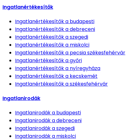
Ingatlanértékesítők
Ingatlanértékesítők
a budapesti
Ingatlanértékesítők
a debreceni
Ingatlanértékesítők
a szegedi
Ingatlanértékesítők
a miskolci
Ingatlanértékesítők
a pecsia székesfehérvár
Ingatlanértékesítők
a győri
Ingatlanértékesítők
a nyíregyháza
Ingatlanértékesítők
a kecskemét
Ingatlanértékesítők
a székesfehérvár
Ingatlanirodák
Ingatlanirodák
a budapesti
Ingatlanirodák
a debreceni
Ingatlanirodák
a szegedi
Ingatlanirodák
a miskolci