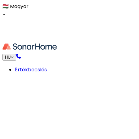
🇭🇺
Magyar
HU
Értékbecslés