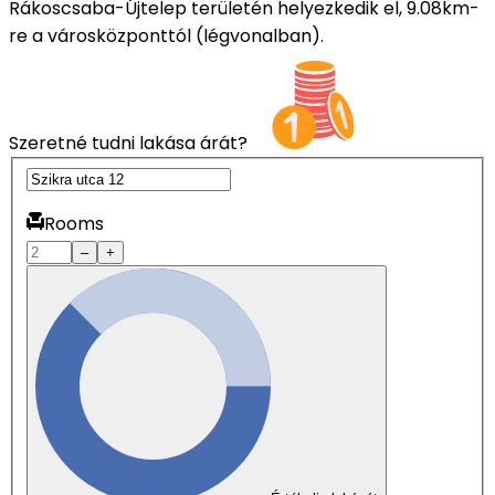
Rákoscsaba-Újtelep területén helyezkedik el, 9.08km-
re a városközponttól (légvonalban).
Szeretné tudni lakása árát?
Rooms
–
+