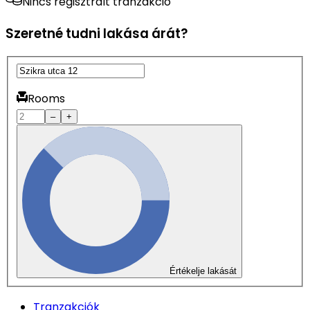
Nincs regisztrált tranzakció
Szeretné tudni lakása árát?
Rooms
–
+
Értékelje lakását
Tranzakciók