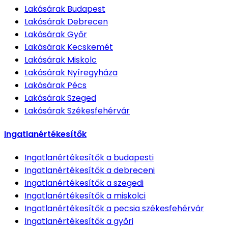
Lakásárak
Budapest
Lakásárak
Debrecen
Lakásárak
Győr
Lakásárak
Kecskemét
Lakásárak
Miskolc
Lakásárak
Nyíregyháza
Lakásárak
Pécs
Lakásárak
Szeged
Lakásárak
Székesfehérvár
Ingatlanértékesítők
Ingatlanértékesítők
a budapesti
Ingatlanértékesítők
a debreceni
Ingatlanértékesítők
a szegedi
Ingatlanértékesítők
a miskolci
Ingatlanértékesítők
a pecsia székesfehérvár
Ingatlanértékesítők
a győri