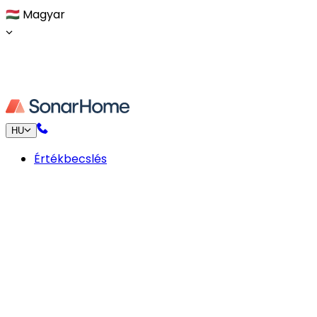
🇭🇺
Magyar
HU
Értékbecslés