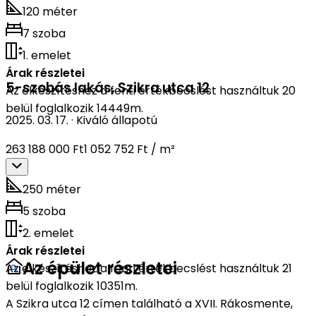
120 méter
7 szoba
1. emelet
Árak részletei
5-szobás lakás
,
Szikra utca 12
Az elkészítéshez a fenti értékbecslést használtuk 20
belül foglalkozik 14449m.
2025. 03. 17.
·
Kiváló állapotú
263 188 000 Ft
1 052 752 Ft / m²
250 méter
5 szoba
2. emelet
Árak részletei
Az épület részletei
Az elkészítéshez a fenti értékbecslést használtuk 21
belül foglalkozik 10351m.
A Szikra utca 12 címen található a XVII. Rákosmente,