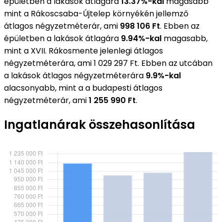
épületben a lakások átlagára
13.37%-kal
magasabb
mint a Rákoscsaba-Újtelep környékén jellemző
átlagos négyzetméterár, ami
998 106 Ft
. Ebben az
épületben a lakások átlagára
9.94%-kal
magasabb,
mint a XVII. Rákosmente jelenlegi átlagos
négyzetméterára, ami 1 029 297 Ft. Ebben az utcában
a lakások átlagos négyzetméterára
9.9%-kal
alacsonyabb, mint a a budapesti átlagos
négyzetméterár, ami
1 255 990 Ft
.
Ingatlanárak összehasonlítása