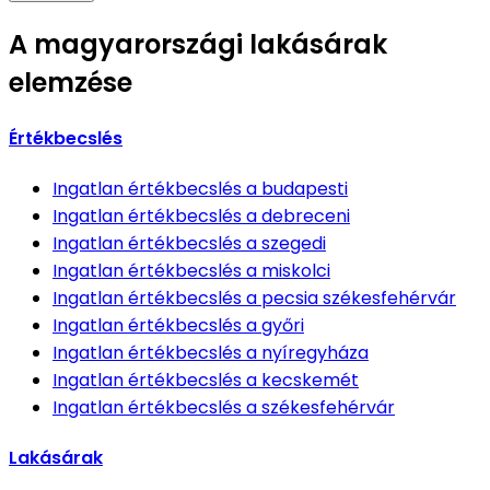
A magyarországi lakásárak
elemzése
Értékbecslés
Ingatlan értékbecslés
a budapesti
Ingatlan értékbecslés
a debreceni
Ingatlan értékbecslés
a szegedi
Ingatlan értékbecslés
a miskolci
Ingatlan értékbecslés
a pecsia székesfehérvár
Ingatlan értékbecslés
a győri
Ingatlan értékbecslés
a nyíregyháza
Ingatlan értékbecslés
a kecskemét
Ingatlan értékbecslés
a székesfehérvár
Lakásárak