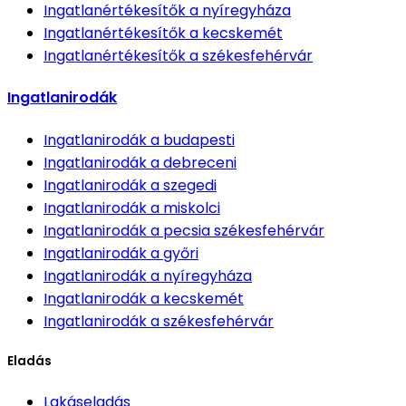
Ingatlanértékesítők
a nyíregyháza
Ingatlanértékesítők
a kecskemét
Ingatlanértékesítők
a székesfehérvár
Ingatlanirodák
Ingatlanirodák
a budapesti
Ingatlanirodák
a debreceni
Ingatlanirodák
a szegedi
Ingatlanirodák
a miskolci
Ingatlanirodák
a pecsia székesfehérvár
Ingatlanirodák
a győri
Ingatlanirodák
a nyíregyháza
Ingatlanirodák
a kecskemét
Ingatlanirodák
a székesfehérvár
Eladás
Lakáseladás