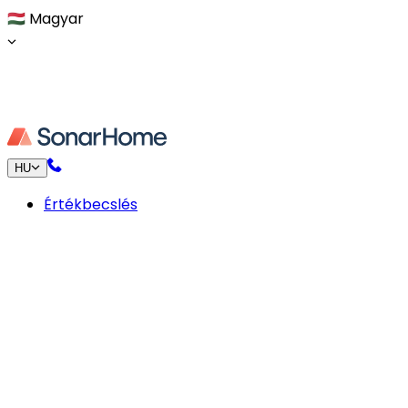
🇭🇺
Magyar
HU
Értékbecslés