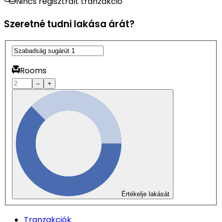
Nincs regisztrált tranzakció
Szeretné tudni lakása árát?
Rooms
–
+
Értékelje lakását
Tranzakciók