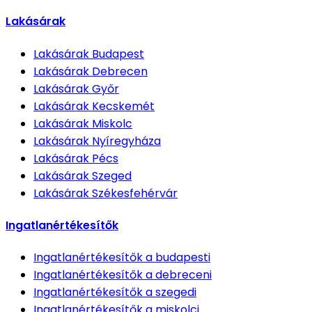
Lakásárak
Lakásárak
Budapest
Lakásárak
Debrecen
Lakásárak
Győr
Lakásárak
Kecskemét
Lakásárak
Miskolc
Lakásárak
Nyíregyháza
Lakásárak
Pécs
Lakásárak
Szeged
Lakásárak
Székesfehérvár
Ingatlanértékesítők
Ingatlanértékesítők
a budapesti
Ingatlanértékesítők
a debreceni
Ingatlanértékesítők
a szegedi
Ingatlanértékesítők
a miskolci