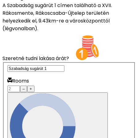
A Szabadság sugárút 1 címen található a XVII.
Rákosmente, Rákoscsaba-Újtelep területén
helyezkedik el, 9.43km-re a városközponttól
(légvonalban).
Szeretné tudni lakása árát?
Rooms
–
+