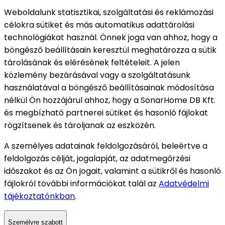
Weboldalunk statisztikai, szolgáltatási és reklámozási
célokra sütiket és más automatikus adattárolási
technológiákat használ. Önnek joga van ahhoz, hogy a
böngésző beállításain keresztül meghatározza a sütik
tárolásának és elérésének feltételeit. A jelen
közlemény bezárásával vagy a szolgáltatásunk
használatával a böngésző beállításainak módosítása
nélkül Ön hozzájárul ahhoz, hogy a SonarHome DB Kft.
és megbízható partnerei sütiket és hasonló fájlokat
rögzítsenek és tároljanak az eszközén.
A személyes adatainak feldolgozásáról, beleértve a
feldolgozás célját, jogalapját, az adatmegőrzési
időszakot és az Ön jogait, valamint a sütikről és hasonló
fájlokról további információkat talál az
Adatvédelmi
tájékoztatónkban
.
Személyre szabott