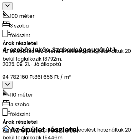
100 méter
3 szoba
földszint
Árak részletei
4-szobás lakás
,
Szabadság sugárút 1
Az elkészítéshez a fenti értékbecslést használtuk 20
belül foglalkozik 13792m.
2025. 09. 21.
·
Jó állapotú
94 782 160 Ft
861 656 Ft / m²
110 méter
4 szoba
földszint
Árak részletei
Az épület részletei
Az elkészítéshez a fenti értékbecslést használtuk 20
belül foglalkozik 15446m.