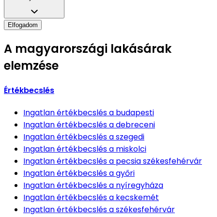
Elfogadom
A magyarországi lakásárak
elemzése
Értékbecslés
Ingatlan értékbecslés
a budapesti
Ingatlan értékbecslés
a debreceni
Ingatlan értékbecslés
a szegedi
Ingatlan értékbecslés
a miskolci
Ingatlan értékbecslés
a pecsia székesfehérvár
Ingatlan értékbecslés
a győri
Ingatlan értékbecslés
a nyíregyháza
Ingatlan értékbecslés
a kecskemét
Ingatlan értékbecslés
a székesfehérvár