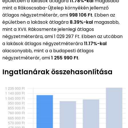
épületben a lakások átlagára
11.78%-kal
magasabb
mint a Rákoscsaba-Újtelep környékén jellemző
átlagos négyzetméterár, ami
998 106 Ft
. Ebben az
épületben a lakások átlagára
8.39%-kal
magasabb,
mint a XVII. Rákosmente jelenlegi átlagos
négyzetméterára, ami 1 029 297 Ft. Ebben az utcában
a lakások átlagos négyzetméterára
11.17%-kal
alacsonyabb, mint a a budapesti átlagos
négyzetméterár, ami
1 255 990 Ft
.
Ingatlanárak összehasonlítása