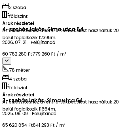
3 szoba
földszint
Árak részletei
4-szobás lakás
,
Sima utca 64
Az elkészítéshez a fenti értékbecslést használtuk 20
belül foglalkozik 12396m.
2026. 07. 21.
·
Felújítandó
60 782 280 Ft
779 260 Ft / m²
78 méter
4 szoba
földszint
Árak részletei
3-szobás lakás
,
Sima utca 64
Az elkészítéshez a fenti értékbecslést használtuk 20
belül foglalkozik 11664m.
2025. 09. 09.
·
Felújítandó
65 620 854 Ft
841 293 Ft / m²