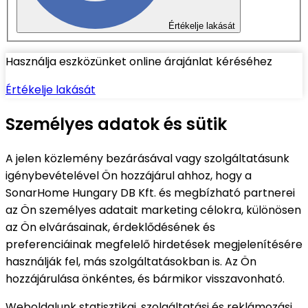
Értékelje lakását
Használja eszközünket online árajánlat kéréséhez
Értékelje lakását
Személyes adatok és sütik
A jelen közlemény bezárásával vagy szolgáltatásunk
igénybevételével Ön hozzájárul ahhoz, hogy a
SonarHome Hungary DB Kft. és megbízható partnerei
az Ön személyes adatait marketing célokra, különösen
az Ön elvárásainak, érdeklődésének és
preferenciáinak megfelelő hirdetések megjelenítésére
használják fel, más szolgáltatásokban is. Az Ön
hozzájárulása önkéntes, és bármikor visszavonható.
Weboldalunk statisztikai, szolgáltatási és reklámozási