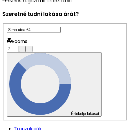
Nincs regisztrált tranzakció
Szeretné tudni lakása árát?
Rooms
–
+
Értékelje lakását
Tranzakciók