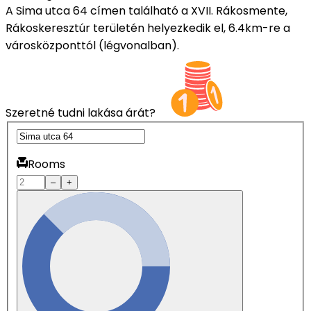
A Sima utca 64 címen található a XVII. Rákosmente,
Rákoskeresztúr területén helyezkedik el, 6.4km-re a
városközponttól (légvonalban).
Szeretné tudni lakása árát?
Rooms
–
+