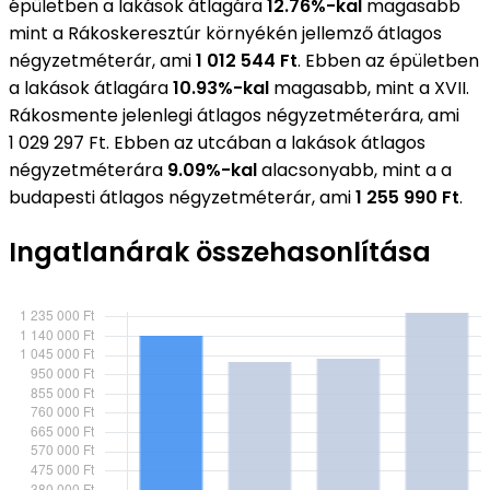
épületben a lakások átlagára
12.76%-kal
magasabb
mint a Rákoskeresztúr környékén jellemző átlagos
négyzetméterár, ami
1 012 544 Ft
. Ebben az épületben
a lakások átlagára
10.93%-kal
magasabb, mint a XVII.
Rákosmente jelenlegi átlagos négyzetméterára, ami
1 029 297 Ft. Ebben az utcában a lakások átlagos
négyzetméterára
9.09%-kal
alacsonyabb, mint a a
budapesti átlagos négyzetméterár, ami
1 255 990 Ft
.
Ingatlanárak összehasonlítása