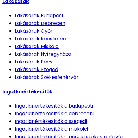
Lakásárak
Lakásárak
Budapest
Lakásárak
Debrecen
Lakásárak
Győr
Lakásárak
Kecskemét
Lakásárak
Miskolc
Lakásárak
Nyíregyháza
Lakásárak
Pécs
Lakásárak
Szeged
Lakásárak
Székesfehérvár
Ingatlanértékesítők
Ingatlanértékesítők
a budapesti
Ingatlanértékesítők
a debreceni
Ingatlanértékesítők
a szegedi
Ingatlanértékesítők
a miskolci
Ingatlanértékesítők
a pecsia székesfehérvár