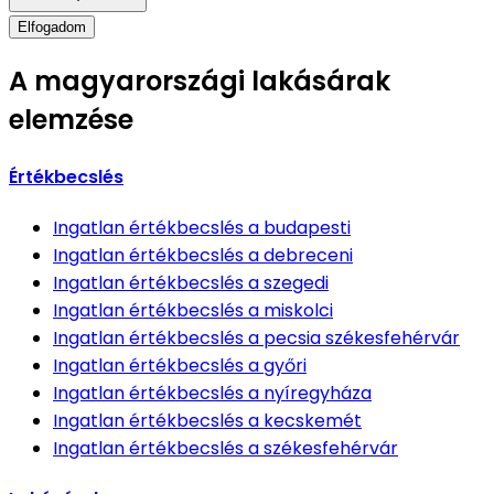
Elfogadom
A magyarországi lakásárak
elemzése
Értékbecslés
Ingatlan értékbecslés
a budapesti
Ingatlan értékbecslés
a debreceni
Ingatlan értékbecslés
a szegedi
Ingatlan értékbecslés
a miskolci
Ingatlan értékbecslés
a pecsia székesfehérvár
Ingatlan értékbecslés
a győri
Ingatlan értékbecslés
a nyíregyháza
Ingatlan értékbecslés
a kecskemét
Ingatlan értékbecslés
a székesfehérvár