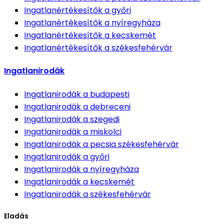
Ingatlanértékesítők
a győri
Ingatlanértékesítők
a nyíregyháza
Ingatlanértékesítők
a kecskemét
Ingatlanértékesítők
a székesfehérvár
Ingatlanirodák
Ingatlanirodák
a budapesti
Ingatlanirodák
a debreceni
Ingatlanirodák
a szegedi
Ingatlanirodák
a miskolci
Ingatlanirodák
a pecsia székesfehérvár
Ingatlanirodák
a győri
Ingatlanirodák
a nyíregyháza
Ingatlanirodák
a kecskemét
Ingatlanirodák
a székesfehérvár
Eladás