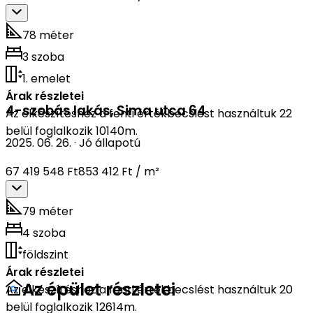
78 méter
3 szoba
1. emelet
Árak részletei
4-szobás lakás
,
Sima utca 64
Az elkészítéshez a fenti értékbecslést használtuk 22
belül foglalkozik 10140m.
2025. 06. 26.
·
Jó állapotú
67 419 548 Ft
853 412 Ft / m²
79 méter
4 szoba
földszint
Árak részletei
Az épület részletei
Az elkészítéshez a fenti értékbecslést használtuk 20
belül foglalkozik 12614m.