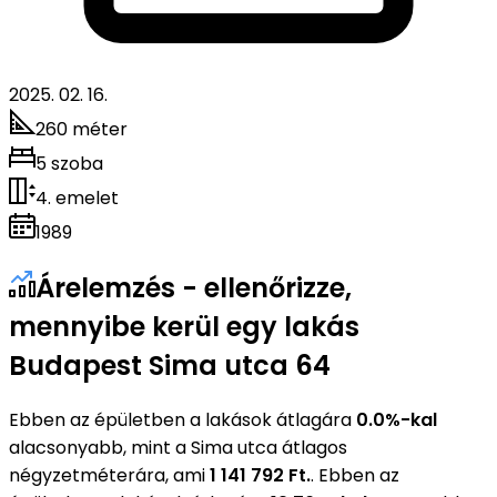
2025. 02. 16.
260 méter
5 szoba
4. emelet
1989
Árelemzés - ellenőrizze,
mennyibe kerül egy lakás
Budapest Sima utca 64
Ebben az épületben a lakások átlagára
0.0%-kal
alacsonyabb, mint a Sima utca átlagos
négyzetméterára, ami
1 141 792 Ft.
. Ebben az