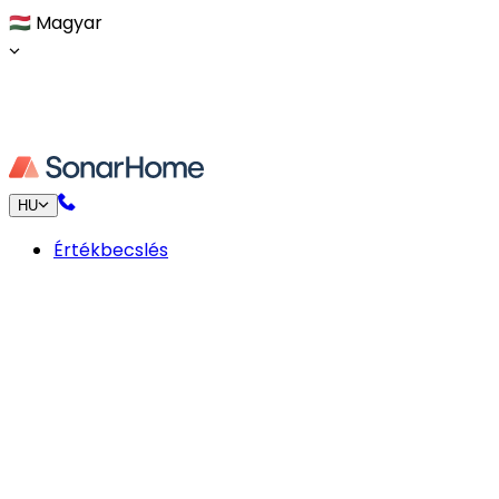
🇭🇺
Magyar
HU
Értékbecslés