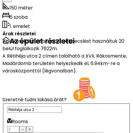
150 méter
6 szoba
1. emelet
Árak részletei
Az épület részletei
Az elkészítéshez a fenti értékbecslést használtuk 20
belül foglalkozik 7622m.
A Rétihéja utca 2 címen található a XVII. Rákosmente,
Madárdomb területén helyezkedik el, 6.94km-re a
városközponttól (légvonalban).
Szeretné tudni lakása árát?
Rooms
–
+