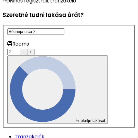
Nincs regisztrált tranzakció
Szeretné tudni lakása árát?
Rooms
–
+
Értékelje lakását
Tranzakciók