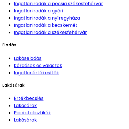
Ingatlanirodák
a pecsia székesfehérvár
Ingatlanirodák
a győri
Ingatlanirodák
a nyíregyháza
Ingatlanirodák
a kecskemét
Ingatlanirodák
a székesfehérvár
Eladás
Lakáseladás
Kérdések és válaszok
Ingatlanértékesítők
Lakásárak
Értékbecslés
Lakásárak
Piaci statisztikák
Lakásárak