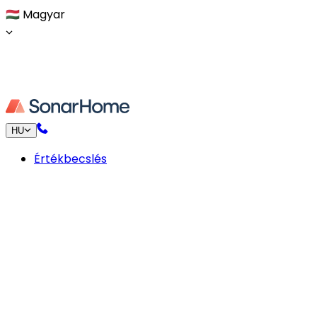
🇭🇺
Magyar
HU
Értékbecslés