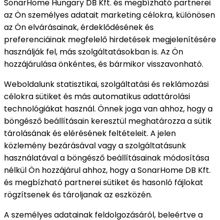
SonarHome Hungary DB Kft. és megbízható partnerei
az Ön személyes adatait marketing célokra, különösen
az Ön elvárásainak, érdeklődésének és
preferenciáinak megfelelő hirdetések megjelenítésére
használják fel, más szolgáltatásokban is. Az Ön
hozzájárulása önkéntes, és bármikor visszavonható.
Weboldalunk statisztikai, szolgáltatási és reklámozási
célokra sütiket és más automatikus adattárolási
technológiákat használ. Önnek joga van ahhoz, hogy a
böngésző beállításain keresztül meghatározza a sütik
tárolásának és elérésének feltételeit. A jelen
közlemény bezárásával vagy a szolgáltatásunk
használatával a böngésző beállításainak módosítása
nélkül Ön hozzájárul ahhoz, hogy a SonarHome DB Kft.
és megbízható partnerei sütiket és hasonló fájlokat
rögzítsenek és tároljanak az eszközén.
A személyes adatainak feldolgozásáról, beleértve a