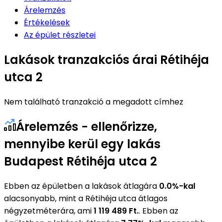
Árelemzés
Értékelések
Az épület részletei
Lakások tranzakciós árai Rétihéja
utca 2
Nem található tranzakció a megadott címhez
Árelemzés - ellenőrizze,
mennyibe kerül egy lakás
Budapest Rétihéja utca 2
Ebben az épületben a lakások átlagára
0.0%-kal
alacsonyabb, mint a Rétihéja utca átlagos
négyzetméterára, ami
1 119 489 Ft.
. Ebben az