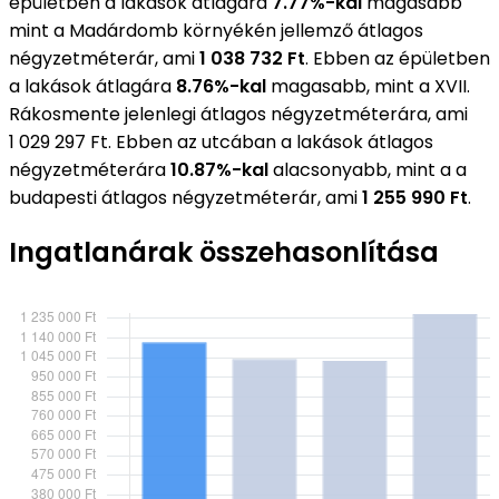
épületben a lakások átlagára
7.77%-kal
magasabb
mint a Madárdomb környékén jellemző átlagos
négyzetméterár, ami
1 038 732 Ft
. Ebben az épületben
a lakások átlagára
8.76%-kal
magasabb, mint a XVII.
Rákosmente jelenlegi átlagos négyzetméterára, ami
1 029 297 Ft. Ebben az utcában a lakások átlagos
négyzetméterára
10.87%-kal
alacsonyabb, mint a a
budapesti átlagos négyzetméterár, ami
1 255 990 Ft
.
Ingatlanárak összehasonlítása