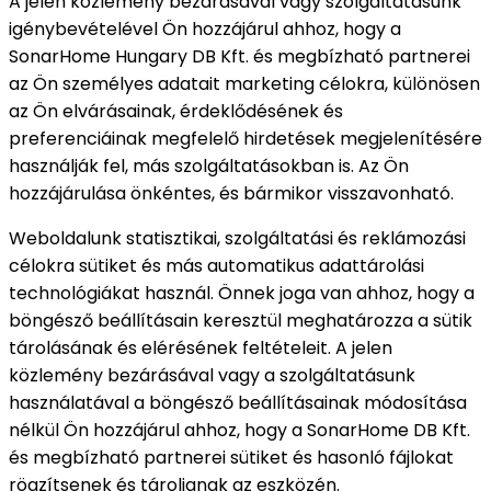
A jelen közlemény bezárásával vagy szolgáltatásunk
igénybevételével Ön hozzájárul ahhoz, hogy a
SonarHome Hungary DB Kft. és megbízható partnerei
az Ön személyes adatait marketing célokra, különösen
az Ön elvárásainak, érdeklődésének és
preferenciáinak megfelelő hirdetések megjelenítésére
használják fel, más szolgáltatásokban is. Az Ön
hozzájárulása önkéntes, és bármikor visszavonható.
Weboldalunk statisztikai, szolgáltatási és reklámozási
célokra sütiket és más automatikus adattárolási
technológiákat használ. Önnek joga van ahhoz, hogy a
böngésző beállításain keresztül meghatározza a sütik
tárolásának és elérésének feltételeit. A jelen
közlemény bezárásával vagy a szolgáltatásunk
használatával a böngésző beállításainak módosítása
nélkül Ön hozzájárul ahhoz, hogy a SonarHome DB Kft.
és megbízható partnerei sütiket és hasonló fájlokat
rögzítsenek és tároljanak az eszközén.