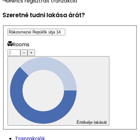
Nincs regisztrált tranzakció
Szeretné tudni lakása árát?
Rooms
–
+
Értékelje lakását
Tranzakciók