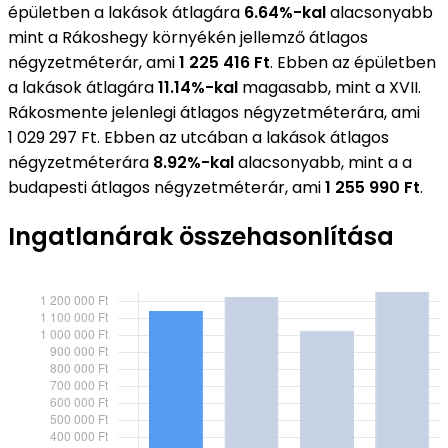
épületben a lakások átlagára
6.64%-kal
alacsonyabb
mint a Rákoshegy környékén jellemző átlagos
négyzetméterár, ami
1 225 416 Ft
. Ebben az épületben
a lakások átlagára
11.14%-kal
magasabb, mint a XVII.
Rákosmente jelenlegi átlagos négyzetméterára, ami
1 029 297 Ft. Ebben az utcában a lakások átlagos
négyzetméterára
8.92%-kal
alacsonyabb, mint a a
budapesti átlagos négyzetméterár, ami
1 255 990 Ft
.
Ingatlanárak összehasonlítása