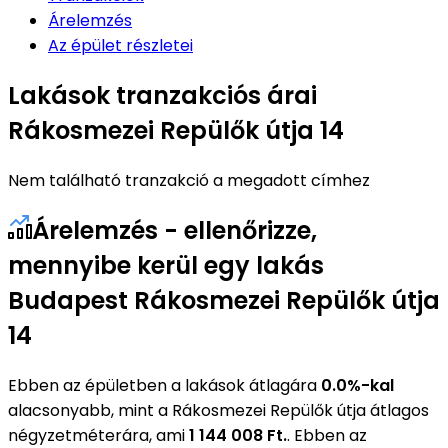
Árelemzés
Az épület részletei
Lakások tranzakciós árai
Rákosmezei Repülők útja 14
Nem található tranzakció a megadott címhez
Árelemzés - ellenőrizze,
mennyibe kerül egy lakás
Budapest Rákosmezei Repülők útja
14
Ebben az épületben a lakások átlagára
0.0%-kal
alacsonyabb, mint a Rákosmezei Repülők útja átlagos
négyzetméterára, ami
1 144 008 Ft.
. Ebben az