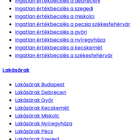
Ingatlan értékbecslés
a debreceni
Ingatlan értékbecslés
a szegedi
Ingatlan értékbecslés
a miskolci
Ingatlan értékbecslés
a pecsia székesfehérvár
Ingatlan értékbecslés
a győri
Ingatlan értékbecslés
a nyíregyháza
Ingatlan értékbecslés
a kecskemét
Ingatlan értékbecslés
a székesfehérvár
Lakásárak
Lakásárak
Budapest
Lakásárak
Debrecen
Lakásárak
Győr
Lakásárak
Kecskemét
Lakásárak
Miskolc
Lakásárak
Nyíregyháza
Lakásárak
Pécs
Lakásárak
Szeged