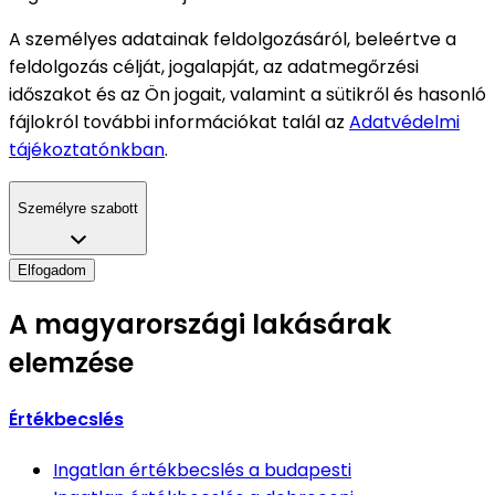
A személyes adatainak feldolgozásáról, beleértve a
feldolgozás célját, jogalapját, az adatmegőrzési
időszakot és az Ön jogait, valamint a sütikről és hasonló
fájlokról további információkat talál az
Adatvédelmi
tájékoztatónkban
.
Személyre szabott
Elfogadom
A magyarországi lakásárak
elemzése
Értékbecslés
Ingatlan értékbecslés
a budapesti