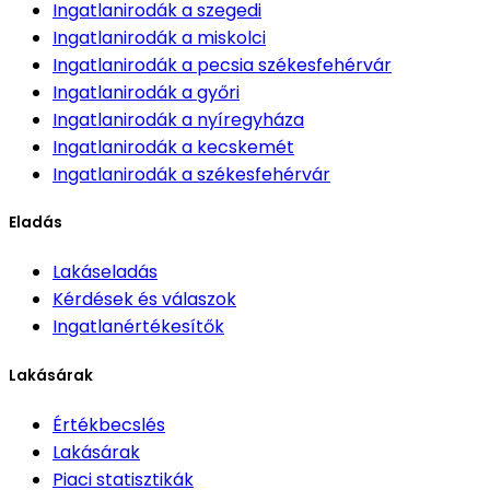
Ingatlanirodák
a szegedi
Ingatlanirodák
a miskolci
Ingatlanirodák
a pecsia székesfehérvár
Ingatlanirodák
a győri
Ingatlanirodák
a nyíregyháza
Ingatlanirodák
a kecskemét
Ingatlanirodák
a székesfehérvár
Eladás
Lakáseladás
Kérdések és válaszok
Ingatlanértékesítők
Lakásárak
Értékbecslés
Lakásárak
Piaci statisztikák