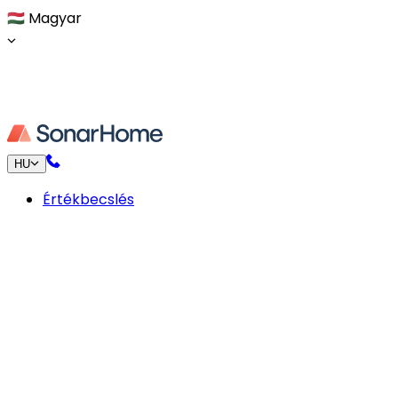
🇭🇺
Magyar
HU
Értékbecslés