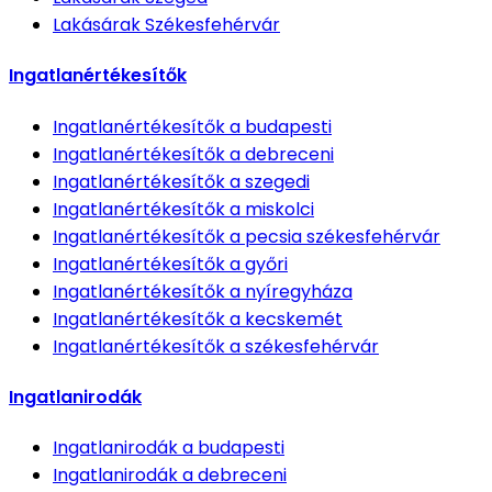
Lakásárak
Székesfehérvár
Ingatlanértékesítők
Ingatlanértékesítők
a budapesti
Ingatlanértékesítők
a debreceni
Ingatlanértékesítők
a szegedi
Ingatlanértékesítők
a miskolci
Ingatlanértékesítők
a pecsia székesfehérvár
Ingatlanértékesítők
a győri
Ingatlanértékesítők
a nyíregyháza
Ingatlanértékesítők
a kecskemét
Ingatlanértékesítők
a székesfehérvár
Ingatlanirodák
Ingatlanirodák
a budapesti
Ingatlanirodák
a debreceni