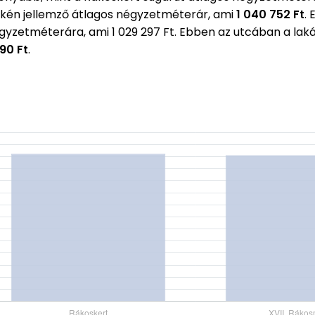
kén jellemző átlagos négyzetméterár, ami
1 040 752 Ft
.
égyzetméterára, ami 1 029 297 Ft. Ebben az utcában a l
990 Ft
.