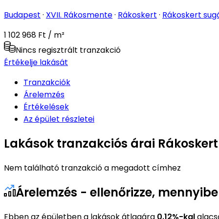
Budapest
·
XVII. Rákosmente
·
Rákoskert
·
Rákoskert sug
1 102 968 Ft / m²
Nincs regisztrált tranzakció
Értékelje lakását
Tranzakciók
Árelemzés
Értékelések
Az épület részletei
Lakások tranzakciós árai Rákoskert
Nem található tranzakció a megadott címhez
Árelemzés - ellenőrizze, mennyib
Ebben az épületben a lakások átlagára
0.12%-kal
alacs