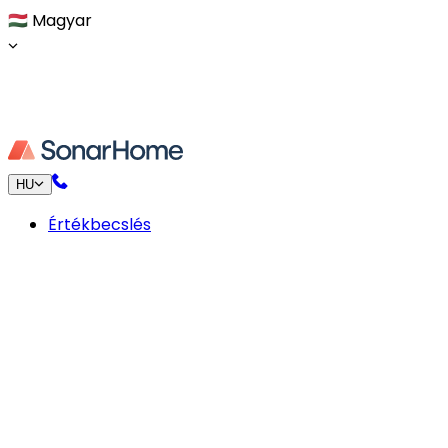
🇭🇺
Magyar
HU
Értékbecslés