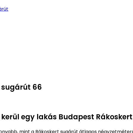
árút
 sugárút 66
e kerül egy lakás Budapest Rákosker
onyabb, mint a Rákoskert sugárút átlagos négyzetméter