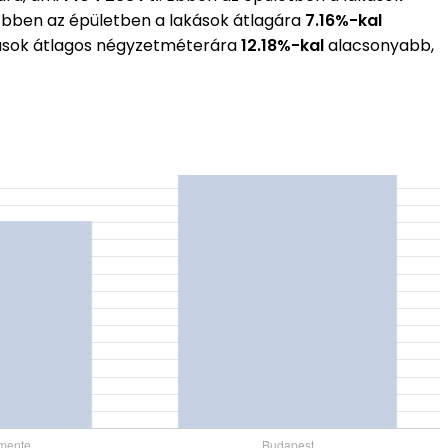
 Ebben az épületben a lakások átlagára
7.16%-kal
akások átlagos négyzetméterára
12.18%-kal
alacsonyabb,