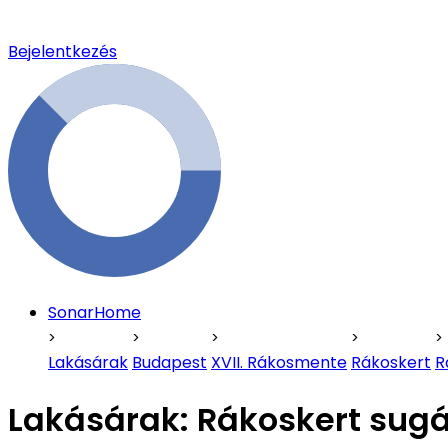
Bejelentkezés
SonarHome
Lakásárak
Budapest
XVII. Rákosmente
Rákoskert
R
Lakásárak:
Rákoskert sugá