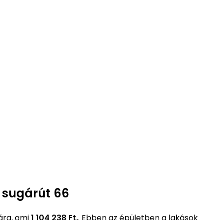
t sugárút 66
ára, ami
1 104 238 Ft.
. Ebben az épületben a lakások