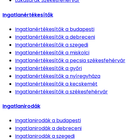
Lakásárak
Székesfehérvár
Ingatlanértékesítők
Ingatlanértékesítők
a budapesti
Ingatlanértékesítők
a debreceni
Ingatlanértékesítők
a szegedi
Ingatlanértékesítők
a miskolci
Ingatlanértékesítők
a pecsia székesfehérvár
Ingatlanértékesítők
a győri
Ingatlanértékesítők
a nyíregyháza
Ingatlanértékesítők
a kecskemét
Ingatlanértékesítők
a székesfehérvár
Ingatlanirodák
Ingatlanirodák
a budapesti
Ingatlanirodák
a debreceni
Ingatlanirodák
a szegedi