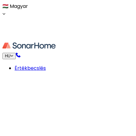
🇭🇺
Magyar
HU
Értékbecslés