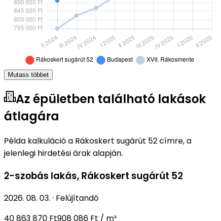
Mutass többet
Az épületben található lakások
átlagára
Példa kalkuláció a Rákoskert sugárút 52 címre, a
jelenlegi hirdetési árak alapján.
2-szobás lakás
,
Rákoskert sugárút 52
2026. 08. 03.
·
Felújítandó
40 863 870 Ft
908 086 Ft / m²