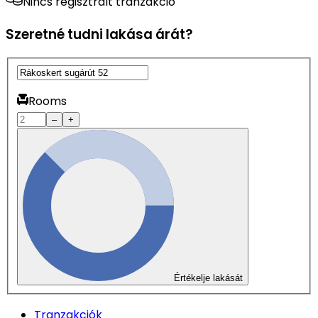
Nincs regisztrált tranzakció
Szeretné tudni lakása árát?
Rooms
–
+
Értékelje lakását
Tranzakciók