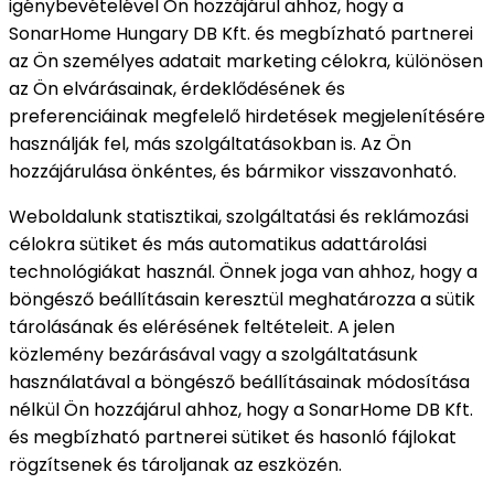
igénybevételével Ön hozzájárul ahhoz, hogy a
SonarHome Hungary DB Kft. és megbízható partnerei
az Ön személyes adatait marketing célokra, különösen
az Ön elvárásainak, érdeklődésének és
preferenciáinak megfelelő hirdetések megjelenítésére
használják fel, más szolgáltatásokban is. Az Ön
hozzájárulása önkéntes, és bármikor visszavonható.
Weboldalunk statisztikai, szolgáltatási és reklámozási
célokra sütiket és más automatikus adattárolási
technológiákat használ. Önnek joga van ahhoz, hogy a
böngésző beállításain keresztül meghatározza a sütik
tárolásának és elérésének feltételeit. A jelen
közlemény bezárásával vagy a szolgáltatásunk
használatával a böngésző beállításainak módosítása
nélkül Ön hozzájárul ahhoz, hogy a SonarHome DB Kft.
és megbízható partnerei sütiket és hasonló fájlokat
rögzítsenek és tároljanak az eszközén.