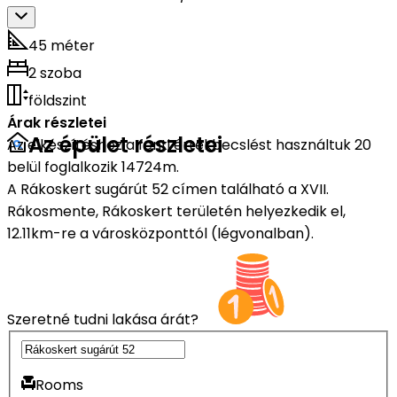
45 méter
2 szoba
földszint
Árak részletei
Az épület részletei
Az elkészítéshez a fenti értékbecslést használtuk 20
belül foglalkozik 14724m.
A Rákoskert sugárút 52 címen található a XVII.
Rákosmente, Rákoskert területén helyezkedik el,
12.11km-re a városközponttól (légvonalban).
Szeretné tudni lakása árát?
Rooms