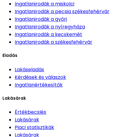
Ingatlanirodák
a miskolci
Ingatlanirodák
a pecsia székesfehérvár
Ingatlanirodák
a győri
Ingatlanirodák
a nyíregyháza
Ingatlanirodák
a kecskemét
Ingatlanirodák
a székesfehérvár
Eladás
Lakáseladás
Kérdések és válaszok
Ingatlanértékesítők
Lakásárak
Értékbecslés
Lakásárak
Piaci statisztikák
Lakásárak