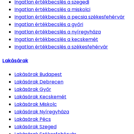
Ingatlan értékbecslés
a szegedi
Ingatlan értékbecslés
a miskolci
Ingatlan értékbecslés
a pecsia székesfehérvár
Ingatlan értékbecslés
a győri
Ingatlan értékbecslés
a nyíregyháza
Ingatlan értékbecslés
a kecskemét
Ingatlan értékbecslés
a székesfehérvár
Lakásárak
Lakásárak
Budapest
Lakásárak
Debrecen
Lakásárak
Győr
Lakásárak
Kecskemét
Lakásárak
Miskolc
Lakásárak
Nyíregyháza
Lakásárak
Pécs
Lakásárak
Szeged