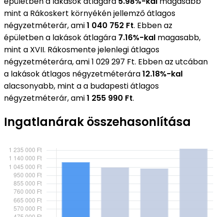
épületben a lakások átlagára
5.98%-kal
magasabb
mint a Rákoskert környékén jellemző átlagos
négyzetméterár, ami
1 040 752 Ft
. Ebben az
épületben a lakások átlagára
7.16%-kal
magasabb,
mint a XVII. Rákosmente jelenlegi átlagos
négyzetméterára, ami 1 029 297 Ft. Ebben az utcában
a lakások átlagos négyzetméterára
12.18%-kal
alacsonyabb, mint a a budapesti átlagos
négyzetméterár, ami
1 255 990 Ft
.
Ingatlanárak összehasonlítása