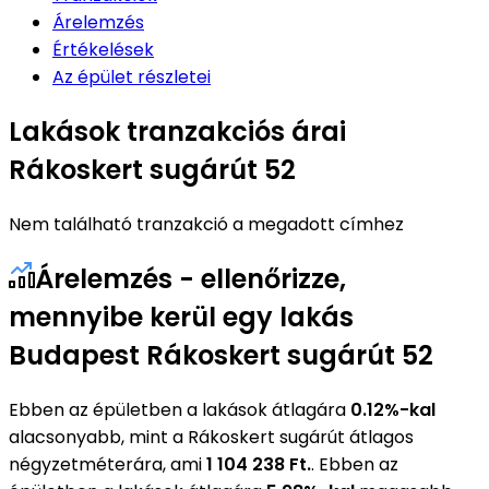
Árelemzés
Értékelések
Az épület részletei
Lakások tranzakciós árai
Rákoskert sugárút 52
Nem található tranzakció a megadott címhez
Árelemzés - ellenőrizze,
mennyibe kerül egy lakás
Budapest Rákoskert sugárút 52
Ebben az épületben a lakások átlagára
0.12%-kal
alacsonyabb, mint a Rákoskert sugárút átlagos
négyzetméterára, ami
1 104 238 Ft.
. Ebben az