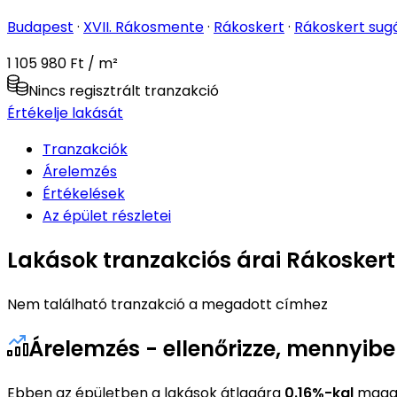
Budapest
·
XVII. Rákosmente
·
Rákoskert
·
Rákoskert sug
1 105 980 Ft / m²
Nincs regisztrált tranzakció
Értékelje lakását
Tranzakciók
Árelemzés
Értékelések
Az épület részletei
Lakások tranzakciós árai Rákoskert
Nem található tranzakció a megadott címhez
Árelemzés - ellenőrizze, mennyib
Ebben az épületben a lakások átlagára
0.16%-kal
magas