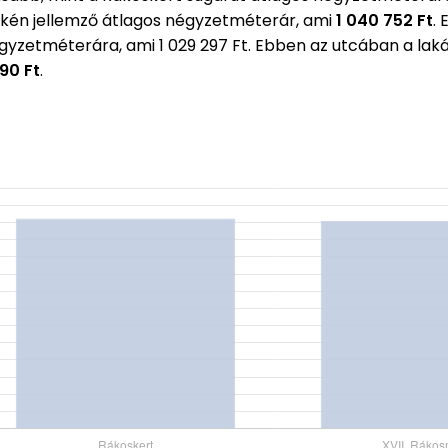
kén jellemző átlagos négyzetméterár, ami
1 040 752 Ft
.
égyzetméterára, ami 1 029 297 Ft. Ebben az utcában a l
990 Ft
.