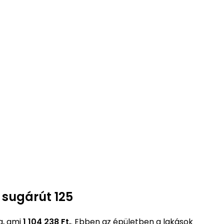
 sugárút 125
a, ami
1 104 238 Ft.
. Ebben az épületben a lakások