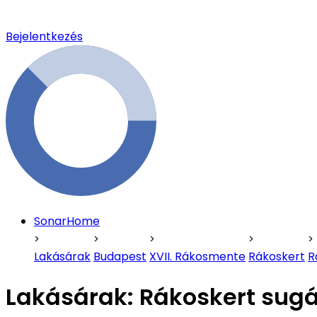
Bejelentkezés
SonarHome
Lakásárak
Budapest
XVII. Rákosmente
Rákoskert
R
Lakásárak:
Rákoskert sugá