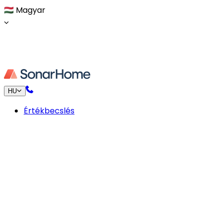
🇭🇺
Magyar
HU
Értékbecslés