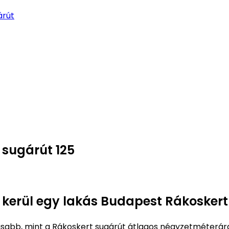
árút
 sugárút 125
e kerül egy lakás Budapest Rákoskert
abb, mint a Rákoskert sugárút átlagos négyzetméterár