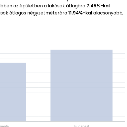
 Ebben az épületben a lakások átlagára
7.45%-kal
akások átlagos négyzetméterára
11.94%-kal
alacsonyabb,