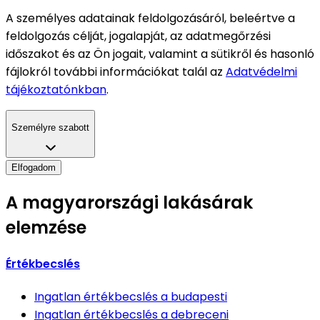
A személyes adatainak feldolgozásáról, beleértve a
feldolgozás célját, jogalapját, az adatmegőrzési
időszakot és az Ön jogait, valamint a sütikről és hasonló
fájlokról további információkat talál az
Adatvédelmi
tájékoztatónkban
.
Személyre szabott
Elfogadom
A magyarországi lakásárak
elemzése
Értékbecslés
Ingatlan értékbecslés
a budapesti
Ingatlan értékbecslés
a debreceni