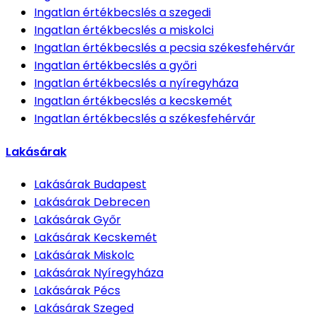
Ingatlan értékbecslés
a szegedi
Ingatlan értékbecslés
a miskolci
Ingatlan értékbecslés
a pecsia székesfehérvár
Ingatlan értékbecslés
a győri
Ingatlan értékbecslés
a nyíregyháza
Ingatlan értékbecslés
a kecskemét
Ingatlan értékbecslés
a székesfehérvár
Lakásárak
Lakásárak
Budapest
Lakásárak
Debrecen
Lakásárak
Győr
Lakásárak
Kecskemét
Lakásárak
Miskolc
Lakásárak
Nyíregyháza
Lakásárak
Pécs
Lakásárak
Szeged