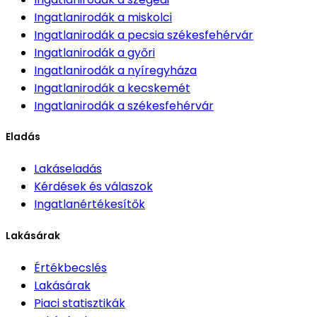
Ingatlanirodák
a miskolci
Ingatlanirodák
a pecsia székesfehérvár
Ingatlanirodák
a győri
Ingatlanirodák
a nyíregyháza
Ingatlanirodák
a kecskemét
Ingatlanirodák
a székesfehérvár
Eladás
Lakáseladás
Kérdések és válaszok
Ingatlanértékesítők
Lakásárak
Értékbecslés
Lakásárak
Piaci statisztikák