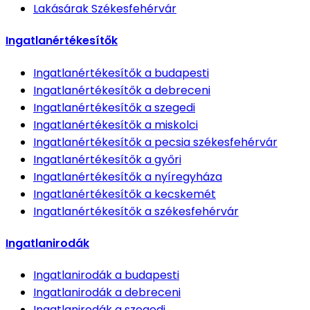
Lakásárak
Székesfehérvár
Ingatlanértékesítők
Ingatlanértékesítők
a budapesti
Ingatlanértékesítők
a debreceni
Ingatlanértékesítők
a szegedi
Ingatlanértékesítők
a miskolci
Ingatlanértékesítők
a pecsia székesfehérvár
Ingatlanértékesítők
a győri
Ingatlanértékesítők
a nyíregyháza
Ingatlanértékesítők
a kecskemét
Ingatlanértékesítők
a székesfehérvár
Ingatlanirodák
Ingatlanirodák
a budapesti
Ingatlanirodák
a debreceni
Ingatlanirodák
a szegedi