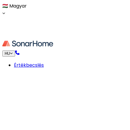
🇭🇺
Magyar
HU
Értékbecslés