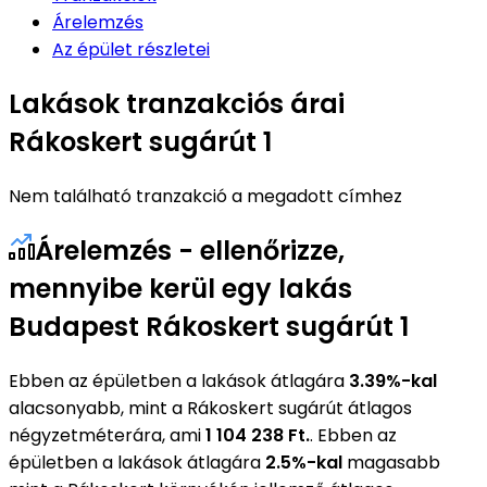
Árelemzés
Az épület részletei
Lakások tranzakciós árai
Rákoskert sugárút 1
Nem található tranzakció a megadott címhez
Árelemzés - ellenőrizze,
mennyibe kerül egy lakás
Budapest Rákoskert sugárút 1
Ebben az épületben a lakások átlagára
3.39%-kal
alacsonyabb, mint a Rákoskert sugárút átlagos
négyzetméterára, ami
1 104 238 Ft.
. Ebben az
épületben a lakások átlagára
2.5%-kal
magasabb