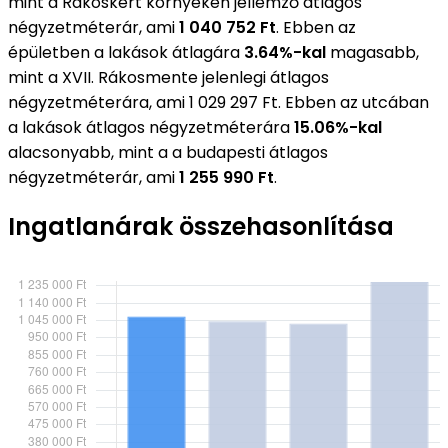
mint a Rákoskert környékén jellemző átlagos
négyzetméterár, ami
1 040 752 Ft
. Ebben az
épületben a lakások átlagára
3.64%-kal
magasabb,
mint a XVII. Rákosmente jelenlegi átlagos
négyzetméterára, ami 1 029 297 Ft. Ebben az utcában
a lakások átlagos négyzetméterára
15.06%-kal
alacsonyabb, mint a a budapesti átlagos
négyzetméterár, ami
1 255 990 Ft
.
Ingatlanárak összehasonlítása