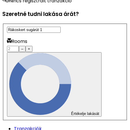
Nincs regisztrált tranzakció
Szeretné tudni lakása árát?
Rooms
–
+
Értékelje lakását
Tranzakciók