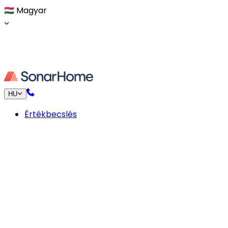
🇭🇺
Magyar
HU
Értékbecslés