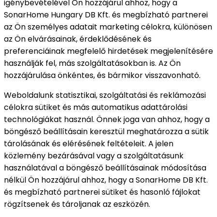
igénybevételével Ön hozzájárul ahhoz, hogy a
SonarHome Hungary DB Kft. és megbízható partnerei
az Ön személyes adatait marketing célokra, különösen
az Ön elvárásainak, érdeklődésének és
preferenciáinak megfelelő hirdetések megjelenítésére
használják fel, más szolgáltatásokban is. Az Ön
hozzájárulása önkéntes, és bármikor visszavonható.
Weboldalunk statisztikai, szolgáltatási és reklámozási
célokra sütiket és más automatikus adattárolási
technológiákat használ. Önnek joga van ahhoz, hogy a
böngésző beállításain keresztül meghatározza a sütik
tárolásának és elérésének feltételeit. A jelen
közlemény bezárásával vagy a szolgáltatásunk
használatával a böngésző beállításainak módosítása
nélkül Ön hozzájárul ahhoz, hogy a SonarHome DB Kft.
és megbízható partnerei sütiket és hasonló fájlokat
rögzítsenek és tároljanak az eszközén.