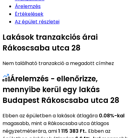
Árelemzés
Értékelések
Az épület részletei
Lakások tranzakciós árai
Rákoscsaba utca 28
Nem található tranzakció a megadott címhez
Árelemzés - ellenőrizze,
mennyibe kerül egy lakás
Budapest Rákoscsaba utca 28
Ebben az épületben a lakások átlagára
0.08%-kal
magasabb, mint a Rákoscsaba utca átlagos
négyzetméterára, ami
1 115 383 Ft.
. Ebben az