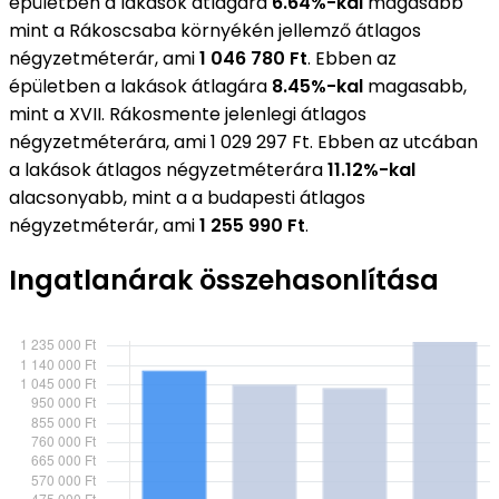
épületben a lakások átlagára
6.64%-kal
magasabb
mint a Rákoscsaba környékén jellemző átlagos
négyzetméterár, ami
1 046 780 Ft
. Ebben az
épületben a lakások átlagára
8.45%-kal
magasabb,
mint a XVII. Rákosmente jelenlegi átlagos
négyzetméterára, ami 1 029 297 Ft. Ebben az utcában
a lakások átlagos négyzetméterára
11.12%-kal
alacsonyabb, mint a a budapesti átlagos
négyzetméterár, ami
1 255 990 Ft
.
Ingatlanárak összehasonlítása