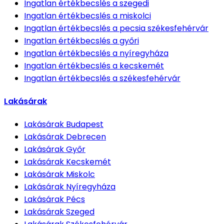
Ingatlan értékbecslés
a szegedi
Ingatlan értékbecslés
a miskolci
Ingatlan értékbecslés
a pecsia székesfehérvár
Ingatlan értékbecslés
a győri
Ingatlan értékbecslés
a nyíregyháza
Ingatlan értékbecslés
a kecskemét
Ingatlan értékbecslés
a székesfehérvár
Lakásárak
Lakásárak
Budapest
Lakásárak
Debrecen
Lakásárak
Győr
Lakásárak
Kecskemét
Lakásárak
Miskolc
Lakásárak
Nyíregyháza
Lakásárak
Pécs
Lakásárak
Szeged