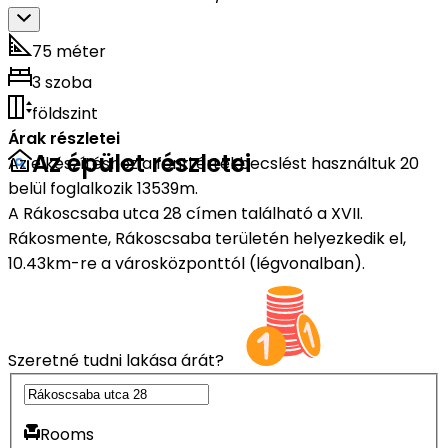
75 méter
3 szoba
földszint
Árak részletei
Az épület részletei
Az elkészítéshez a fenti értékbecslést használtuk 20
belül foglalkozik 13539m.
A Rákoscsaba utca 28 címen található a XVII.
Rákosmente, Rákoscsaba területén helyezkedik el,
10.43km-re a városközponttól (légvonalban).
Szeretné tudni lakása árát?
Rooms