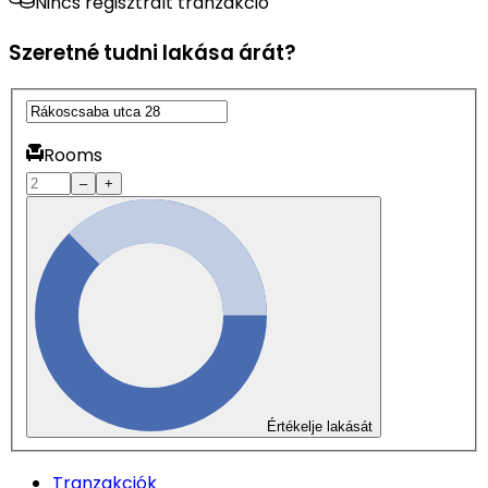
Nincs regisztrált tranzakció
Szeretné tudni lakása árát?
Rooms
–
+
Értékelje lakását
Tranzakciók