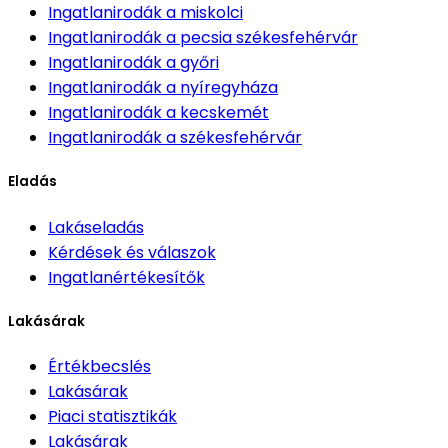
Ingatlanirodák
a miskolci
Ingatlanirodák
a pecsia székesfehérvár
Ingatlanirodák
a győri
Ingatlanirodák
a nyíregyháza
Ingatlanirodák
a kecskemét
Ingatlanirodák
a székesfehérvár
Eladás
Lakáseladás
Kérdések és válaszok
Ingatlanértékesítők
Lakásárak
Értékbecslés
Lakásárak
Piaci statisztikák
Lakásárak