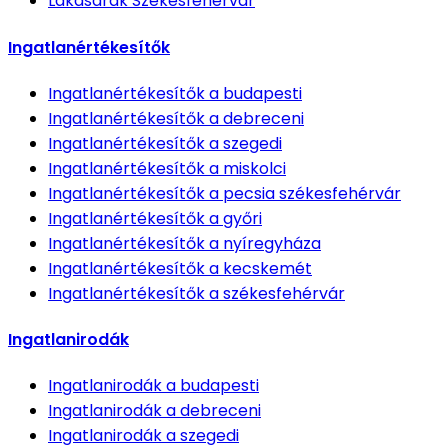
Lakásárak
Székesfehérvár
Ingatlanértékesítők
Ingatlanértékesítők
a budapesti
Ingatlanértékesítők
a debreceni
Ingatlanértékesítők
a szegedi
Ingatlanértékesítők
a miskolci
Ingatlanértékesítők
a pecsia székesfehérvár
Ingatlanértékesítők
a győri
Ingatlanértékesítők
a nyíregyháza
Ingatlanértékesítők
a kecskemét
Ingatlanértékesítők
a székesfehérvár
Ingatlanirodák
Ingatlanirodák
a budapesti
Ingatlanirodák
a debreceni
Ingatlanirodák
a szegedi