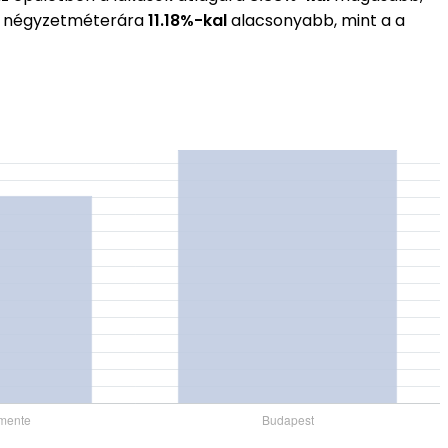
gos négyzetméterára
11.18%-kal
alacsonyabb, mint a a