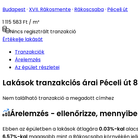
Budapest
·
XVII. Rákosmente
·
Rákoscsaba
·
Péceli út
1 115 583 Ft / m²
Nincs regisztrált tranzakció
Értékelje lakását
Tranzakciók
Árelemzés
Az épület részletei
Lakások tranzakciós árai Péceli út 
Nem található tranzakció a megadott címhez
Árelemzés - ellenőrizze, mennyibe
Ebben az épületben a lakások átlagára
0.03%-kal
alacs
6.57%-kal
magasabb mint a Rákoscsaba környékén jel