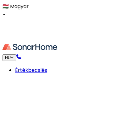
🇭🇺
Magyar
HU
Értékbecslés