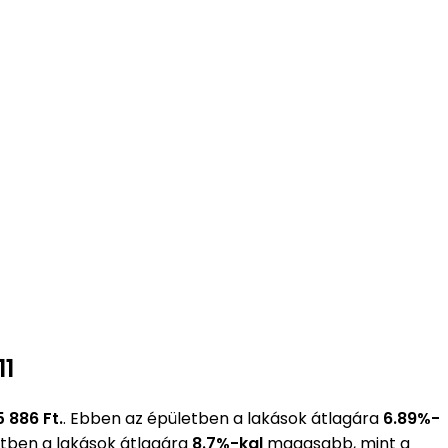
11
15 886 Ft.
. Ebben az épületben a lakások átlagára
6.89%-
etben a lakások átlagára
8.7%-kal
magasabb, mint a