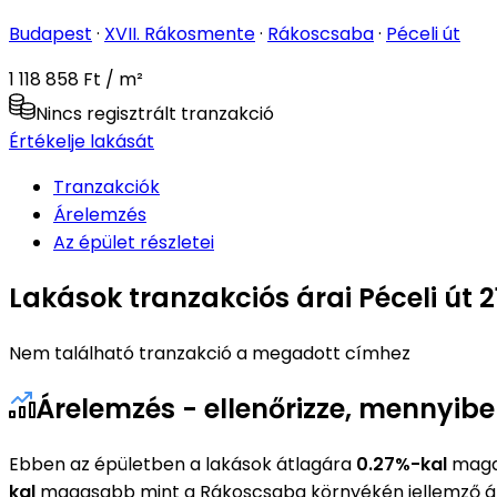
Budapest
·
XVII. Rákosmente
·
Rákoscsaba
·
Péceli út
1 118 858 Ft / m²
Nincs regisztrált tranzakció
Értékelje lakását
Tranzakciók
Árelemzés
Az épület részletei
Lakások tranzakciós árai Péceli út 2
Nem található tranzakció a megadott címhez
Árelemzés - ellenőrizze, mennyibe 
Ebben az épületben a lakások átlagára
0.27%-kal
magas
kal
magasabb mint a Rákoscsaba környékén jellemző á