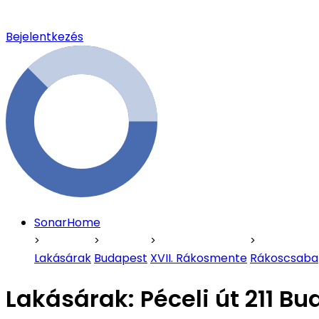
Bejelentkezés
SonarHome
Lakásárak
Budapest
XVII. Rákosmente
Rákoscsaba
Lakásárak:
Péceli út 211 B