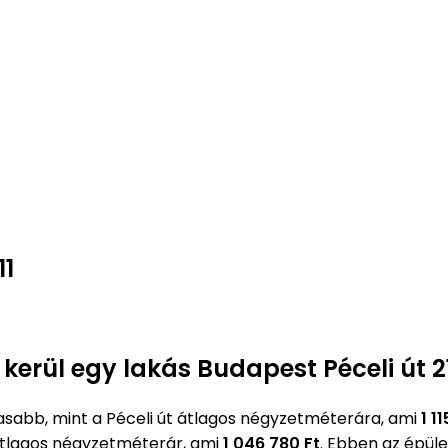
11
kerül egy lakás Budapest Péceli út 2
abb, mint a Péceli út átlagos négyzetméterára, ami
1 1
tlagos négyzetméterár, ami
1 046 780 Ft
. Ebben az épül