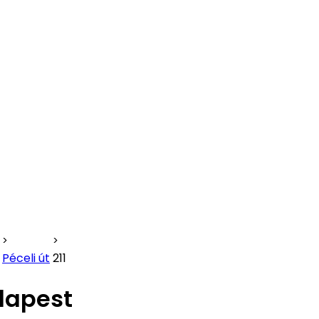
Péceli út
211
udapest