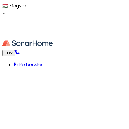
🇭🇺
Magyar
HU
Értékbecslés