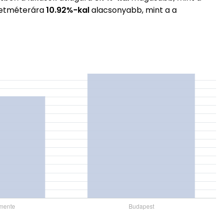
yzetméterára
10.92%-kal
alacsonyabb, mint a a