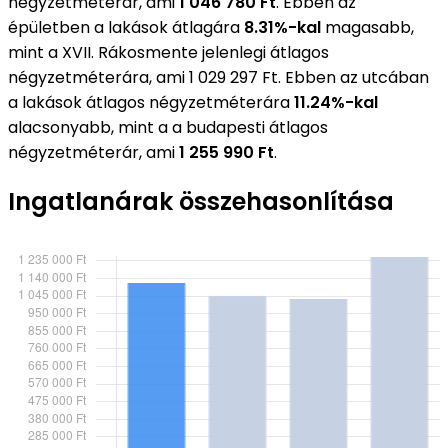
négyzetméterár, ami
1 046 780 Ft
. Ebben az
épületben a lakások átlagára
8.31%-kal
magasabb,
mint a XVII. Rákosmente jelenlegi átlagos
négyzetméterára, ami 1 029 297 Ft. Ebben az utcában
a lakások átlagos négyzetméterára
11.24%-kal
alacsonyabb, mint a a budapesti átlagos
négyzetméterár, ami
1 255 990 Ft
.
Ingatlanárak összehasonlítása