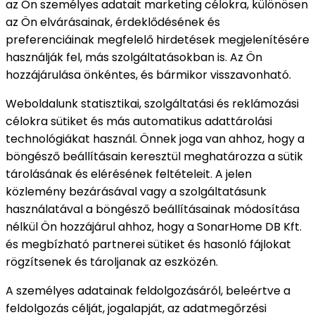
az Ön személyes adatait marketing célokra, különösen
az Ön elvárásainak, érdeklődésének és
preferenciáinak megfelelő hirdetések megjelenítésére
használják fel, más szolgáltatásokban is. Az Ön
hozzájárulása önkéntes, és bármikor visszavonható.
Weboldalunk statisztikai, szolgáltatási és reklámozási
célokra sütiket és más automatikus adattárolási
technológiákat használ. Önnek joga van ahhoz, hogy a
böngésző beállításain keresztül meghatározza a sütik
tárolásának és elérésének feltételeit. A jelen
közlemény bezárásával vagy a szolgáltatásunk
használatával a böngésző beállításainak módosítása
nélkül Ön hozzájárul ahhoz, hogy a SonarHome DB Kft.
és megbízható partnerei sütiket és hasonló fájlokat
rögzítsenek és tároljanak az eszközén.
A személyes adatainak feldolgozásáról, beleértve a
feldolgozás célját, jogalapját, az adatmegőrzési