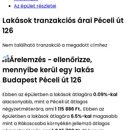
Az épület részletei
Lakások tranzakciós árai Péceli út
126
Nem található tranzakció a megadott címhez
Árelemzés - ellenőrizze,
mennyibe kerül egy lakás
Budapest Péceli út 126
Ebben az épületben a lakások átlagára
0.09%-kal
alacsonyabb, mint a Péceli út átlagos
négyzetméterára, ami
1 115 886 Ft.
. Ebben az
épületben a lakások átlagára
6.5%-kal
magasabb
mint a Rákoscsaba környékén jellemző átlagos