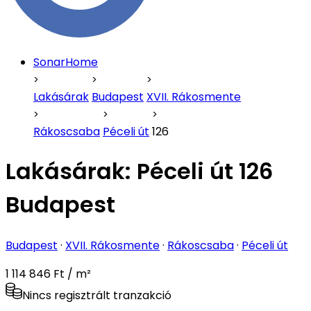
SonarHome
Lakásárak
Budapest
XVII. Rákosmente
Rákoscsaba
Péceli út
126
Lakásárak:
Péceli út 126
Budapest
Budapest
·
XVII. Rákosmente
·
Rákoscsaba
·
Péceli út
1 114 846 Ft / m²
Nincs regisztrált tranzakció