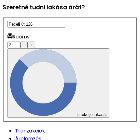
Szeretné tudni lakása árát?
Rooms
–
+
Értékelje lakását
Tranzakciók
Árelemzés