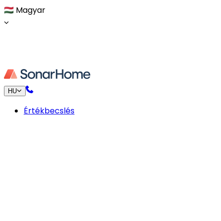
🇭🇺
Magyar
HU
Értékbecslés