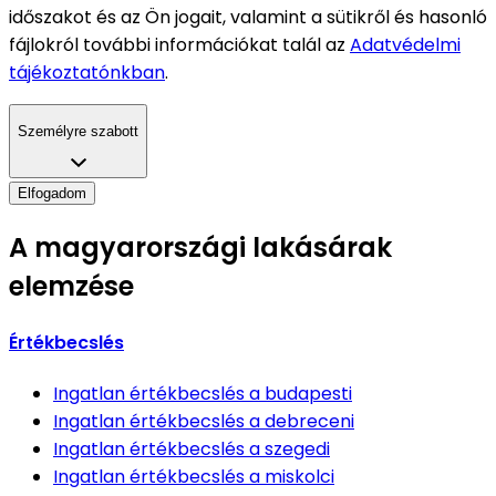
időszakot és az Ön jogait, valamint a sütikről és hasonló
fájlokról további információkat talál az
Adatvédelmi
tájékoztatónkban
.
Személyre szabott
Elfogadom
A magyarországi lakásárak
elemzése
Értékbecslés
Ingatlan értékbecslés
a budapesti
Ingatlan értékbecslés
a debreceni
Ingatlan értékbecslés
a szegedi
Ingatlan értékbecslés
a miskolci