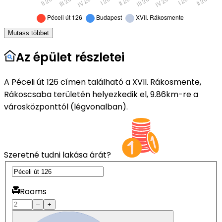
Mutass többet
Az épület részletei
A Péceli út 126 címen található a XVII. Rákosmente,
Rákoscsaba területén helyezkedik el, 9.86km-re a
városközponttól (légvonalban).
Szeretné tudni lakása árát?
Rooms
–
+