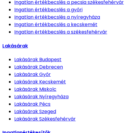
Ingatlan értékbecslés
a pecsia székesfehérvár
Ingatlan értékbecslés
a győri
Ingatlan értékbecslés
a nyíregyháza
Ingatlan értékbecslés
a kecskemét
Ingatlan értékbecslés
a székesfehérvár
Lakásárak
Lakásárak
Budapest
Lakásárak
Debrecen
Lakásárak
Győr
Lakásárak
Kecskemét
Lakásárak
Miskolc
Lakásárak
Nyíregyháza
Lakásárak
Pécs
Lakásárak
Szeged
Lakásárak
Székesfehérvár
Ingatlanértékesítők