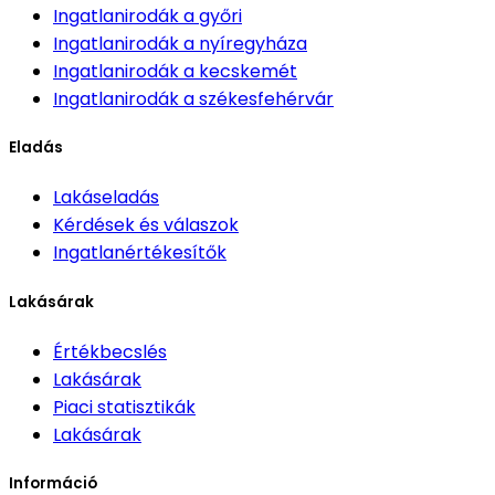
Ingatlanirodák
a győri
Ingatlanirodák
a nyíregyháza
Ingatlanirodák
a kecskemét
Ingatlanirodák
a székesfehérvár
Eladás
Lakáseladás
Kérdések és válaszok
Ingatlanértékesítők
Lakásárak
Értékbecslés
Lakásárak
Piaci statisztikák
Lakásárak
Információ