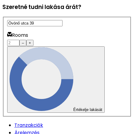
Szeretné tudni lakása árát?
Rooms
–
+
Értékelje lakását
Tranzakciók
Árelemzés