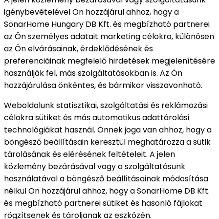
igénybevételével Ön hozzájárul ahhoz, hogy a
SonarHome Hungary DB Kft. és megbízható partnerei
az Ön személyes adatait marketing célokra, különösen
az Ön elvárásainak, érdeklődésének és
preferenciáinak megfelelő hirdetések megjelenítésére
használják fel, más szolgáltatásokban is. Az Ön
hozzájárulása önkéntes, és bármikor visszavonható.
Weboldalunk statisztikai, szolgáltatási és reklámozási
célokra sütiket és más automatikus adattárolási
technológiákat használ. Önnek joga van ahhoz, hogy a
böngésző beállításain keresztül meghatározza a sütik
tárolásának és elérésének feltételeit. A jelen
közlemény bezárásával vagy a szolgáltatásunk
használatával a böngésző beállításainak módosítása
nélkül Ön hozzájárul ahhoz, hogy a SonarHome DB Kft.
és megbízható partnerei sütiket és hasonló fájlokat
rögzítsenek és tároljanak az eszközén.