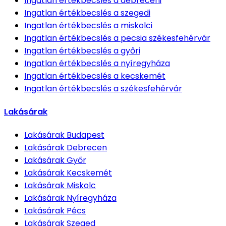
Ingatlan értékbecslés
a debreceni
Ingatlan értékbecslés
a szegedi
Ingatlan értékbecslés
a miskolci
Ingatlan értékbecslés
a pecsia székesfehérvár
Ingatlan értékbecslés
a győri
Ingatlan értékbecslés
a nyíregyháza
Ingatlan értékbecslés
a kecskemét
Ingatlan értékbecslés
a székesfehérvár
Lakásárak
Lakásárak
Budapest
Lakásárak
Debrecen
Lakásárak
Győr
Lakásárak
Kecskemét
Lakásárak
Miskolc
Lakásárak
Nyíregyháza
Lakásárak
Pécs
Lakásárak
Szeged