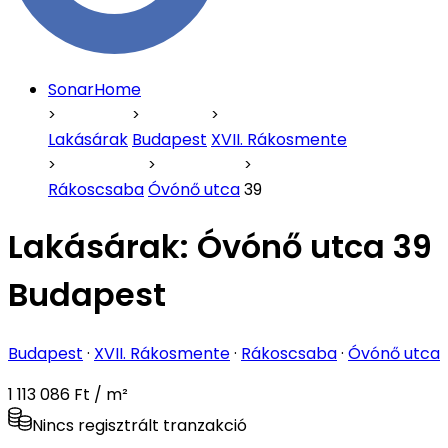
SonarHome
Lakásárak
Budapest
XVII. Rákosmente
Rákoscsaba
Óvónő utca
39
Lakásárak:
Óvónő utca 39
Budapest
Budapest
·
XVII. Rákosmente
·
Rákoscsaba
·
Óvónő utca
1 113 086 Ft / m²
Nincs regisztrált tranzakció