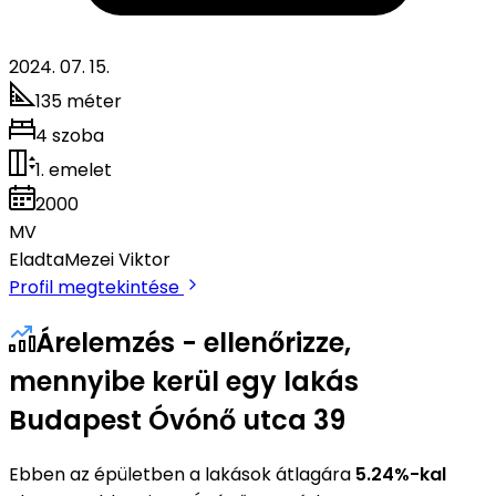
2024. 07. 15.
135 méter
4 szoba
1. emelet
2000
MV
Eladta
Mezei Viktor
Profil megtekintése
Árelemzés - ellenőrizze,
mennyibe kerül egy lakás
Budapest Óvónő utca 39
Ebben az épületben a lakások átlagára
5.24%-kal