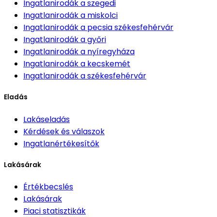
Ingatlanirodák
a szegedi
Ingatlanirodák
a miskolci
Ingatlanirodák
a pecsia székesfehérvár
Ingatlanirodák
a győri
Ingatlanirodák
a nyíregyháza
Ingatlanirodák
a kecskemét
Ingatlanirodák
a székesfehérvár
Eladás
Lakáseladás
Kérdések és válaszok
Ingatlanértékesítők
Lakásárak
Értékbecslés
Lakásárak
Piaci statisztikák