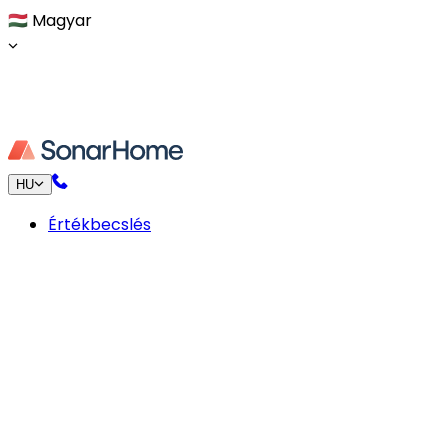
🇭🇺
Magyar
HU
Értékbecslés