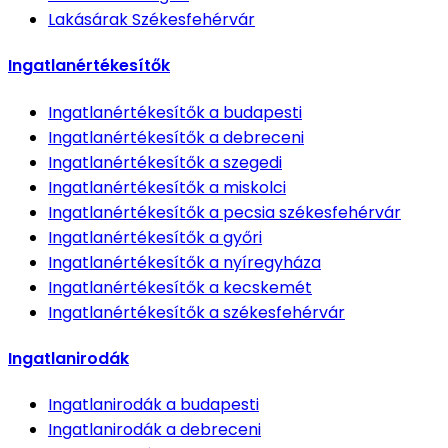
Lakásárak
Székesfehérvár
Ingatlanértékesítők
Ingatlanértékesítők
a budapesti
Ingatlanértékesítők
a debreceni
Ingatlanértékesítők
a szegedi
Ingatlanértékesítők
a miskolci
Ingatlanértékesítők
a pecsia székesfehérvár
Ingatlanértékesítők
a győri
Ingatlanértékesítők
a nyíregyháza
Ingatlanértékesítők
a kecskemét
Ingatlanértékesítők
a székesfehérvár
Ingatlanirodák
Ingatlanirodák
a budapesti
Ingatlanirodák
a debreceni