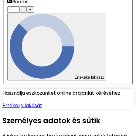
Rooms
–
+
Értékelje lakását
Használja eszközünket online árajánlat kéréséhez
Értékelje lakását
Személyes adatok és sütik
A jelen közlemény bezárásával vagy szolgáltatásunk