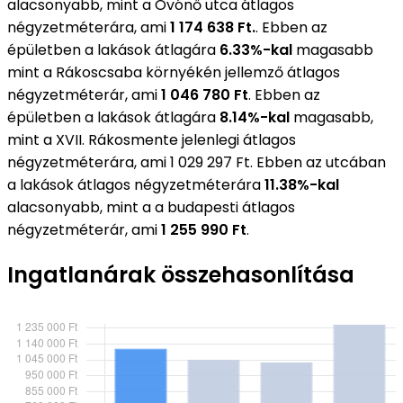
alacsonyabb, mint a Óvónő utca átlagos
négyzetméterára, ami
1 174 638 Ft.
. Ebben az
épületben a lakások átlagára
6.33%-kal
magasabb
mint a Rákoscsaba környékén jellemző átlagos
négyzetméterár, ami
1 046 780 Ft
. Ebben az
épületben a lakások átlagára
8.14%-kal
magasabb,
mint a XVII. Rákosmente jelenlegi átlagos
négyzetméterára, ami 1 029 297 Ft. Ebben az utcában
a lakások átlagos négyzetméterára
11.38%-kal
alacsonyabb, mint a a budapesti átlagos
négyzetméterár, ami
1 255 990 Ft
.
Ingatlanárak összehasonlítása