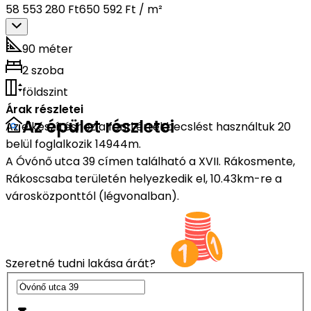
58 553 280 Ft
650 592 Ft / m²
90 méter
2 szoba
földszint
Árak részletei
Az épület részletei
Az elkészítéshez a fenti értékbecslést használtuk 20
belül foglalkozik 14944m.
A Óvónő utca 39 címen található a XVII. Rákosmente,
Rákoscsaba területén helyezkedik el, 10.43km-re a
városközponttól (légvonalban).
Szeretné tudni lakása árát?