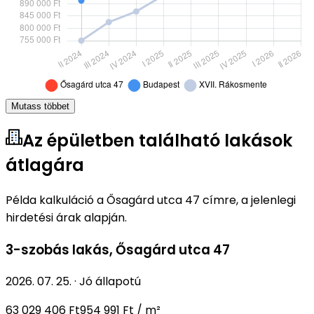
Mutass többet
Az épületben található lakások
átlagára
Példa kalkuláció a Ősagárd utca 47 címre, a jelenlegi
hirdetési árak alapján.
3-szobás lakás
,
Ősagárd utca 47
2026. 07. 25.
·
Jó állapotú
63 029 406 Ft
954 991 Ft / m²