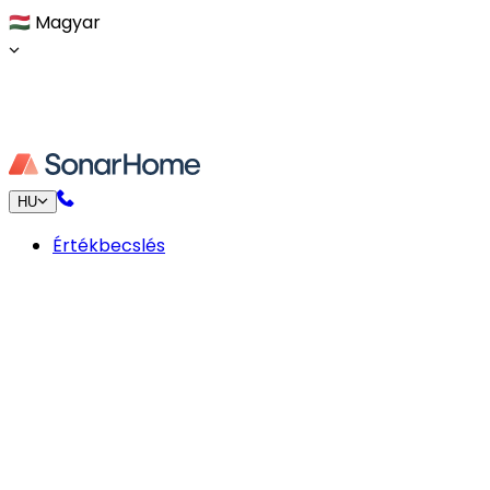
🇭🇺
Magyar
HU
Értékbecslés