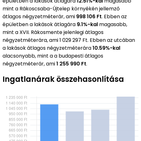
épületben a lakások átlagára
12.51%-kal
magasabb
mint a Rákoscsaba-Újtelep környékén jellemző
átlagos négyzetméterár, ami
998 106 Ft
. Ebben az
épületben a lakások átlagára
9.1%-kal
magasabb,
mint a XVII. Rákosmente jelenlegi átlagos
négyzetméterára, ami 1 029 297 Ft. Ebben az utcában
a lakások átlagos négyzetméterára
10.59%-kal
alacsonyabb, mint a a budapesti átlagos
négyzetméterár, ami
1 255 990 Ft
.
Ingatlanárak összehasonlítása