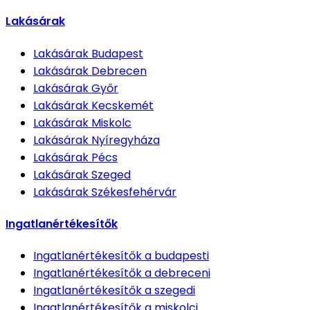
Lakásárak
Lakásárak
Budapest
Lakásárak
Debrecen
Lakásárak
Győr
Lakásárak
Kecskemét
Lakásárak
Miskolc
Lakásárak
Nyíregyháza
Lakásárak
Pécs
Lakásárak
Szeged
Lakásárak
Székesfehérvár
Ingatlanértékesítők
Ingatlanértékesítők
a budapesti
Ingatlanértékesítők
a debreceni
Ingatlanértékesítők
a szegedi
Ingatlanértékesítők
a miskolci