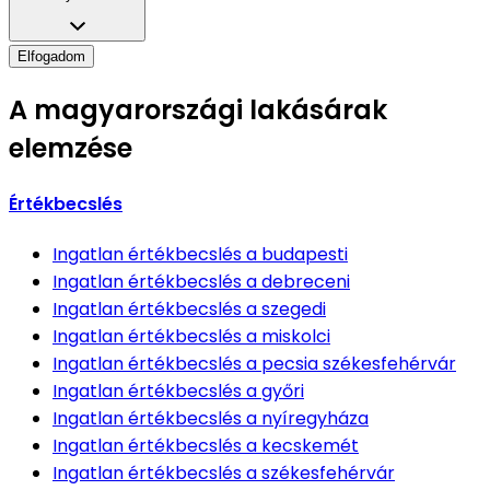
Elfogadom
A magyarországi lakásárak
elemzése
Értékbecslés
Ingatlan értékbecslés
a budapesti
Ingatlan értékbecslés
a debreceni
Ingatlan értékbecslés
a szegedi
Ingatlan értékbecslés
a miskolci
Ingatlan értékbecslés
a pecsia székesfehérvár
Ingatlan értékbecslés
a győri
Ingatlan értékbecslés
a nyíregyháza
Ingatlan értékbecslés
a kecskemét
Ingatlan értékbecslés
a székesfehérvár