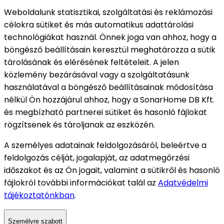
Weboldalunk statisztikai, szolgáltatási és reklámozási
célokra sütiket és más automatikus adattárolási
technológiákat használ. Önnek joga van ahhoz, hogy a
böngésző beállításain keresztül meghatározza a sütik
tárolásának és elérésének feltételeit. A jelen
közlemény bezárásával vagy a szolgáltatásunk
használatával a böngésző beállításainak módosítása
nélkül Ön hozzájárul ahhoz, hogy a SonarHome DB Kft.
és megbízható partnerei sütiket és hasonló fájlokat
rögzítsenek és tároljanak az eszközén.
A személyes adatainak feldolgozásáról, beleértve a
feldolgozás célját, jogalapját, az adatmegőrzési
időszakot és az Ön jogait, valamint a sütikről és hasonló
fájlokról további információkat talál az
Adatvédelmi
tájékoztatónkban
.
Személyre szabott