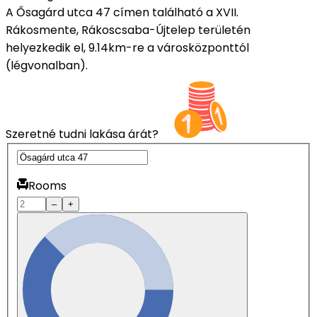
A Ősagárd utca 47 címen található a XVII.
Rákosmente, Rákoscsaba-Újtelep területén
helyezkedik el, 9.14km-re a városközponttól
(légvonalban).
Szeretné tudni lakása árát?
Rooms
–
+