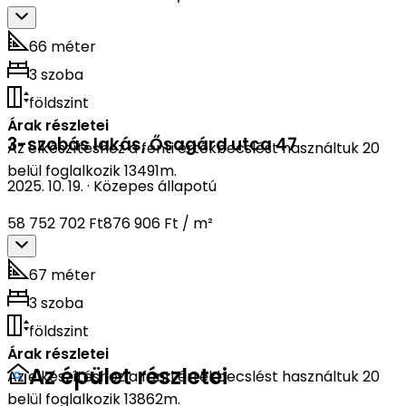
66 méter
3 szoba
földszint
Árak részletei
3-szobás lakás
,
Ősagárd utca 47
Az elkészítéshez a fenti értékbecslést használtuk 20
belül foglalkozik 13491m.
2025. 10. 19.
·
Közepes állapotú
58 752 702 Ft
876 906 Ft / m²
67 méter
3 szoba
földszint
Árak részletei
Az épület részletei
Az elkészítéshez a fenti értékbecslést használtuk 20
belül foglalkozik 13862m.