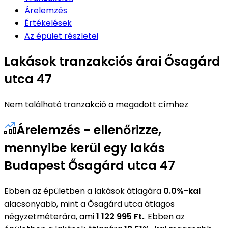
Árelemzés
Értékelések
Az épület részletei
Lakások tranzakciós árai Ősagárd
utca 47
Nem található tranzakció a megadott címhez
Árelemzés - ellenőrizze,
mennyibe kerül egy lakás
Budapest Ősagárd utca 47
Ebben az épületben a lakások átlagára
0.0%-kal
alacsonyabb, mint a Ősagárd utca átlagos
négyzetméterára, ami
1 122 995 Ft.
. Ebben az