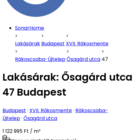
SonarHome
Lakásárak
Budapest
XVII. Rákosmente
Rákoscsaba-Újtelep
Ősagárd utca
47
Lakásárak:
Ősagárd utca
47 Budapest
Budapest
·
XVII. Rákosmente
·
Rákoscsaba-
Újtelep
·
Ősagárd utca
1 122 995 Ft / m²