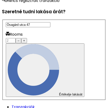
Nincs regisztrált tranzakció
Szeretné tudni lakása árát?
Rooms
–
+
Értékelje lakását
Tranzakciók