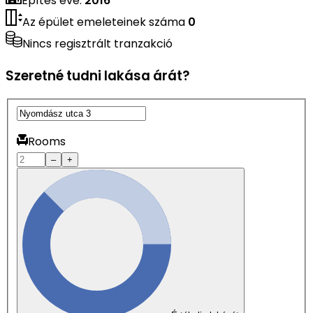
Építés éve
:
2016
Az épület emeleteinek száma
0
Nincs regisztrált tranzakció
Szeretné tudni lakása árát?
Rooms
–
+