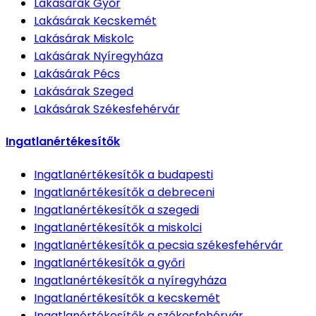
Lakásárak
Győr
Lakásárak
Kecskemét
Lakásárak
Miskolc
Lakásárak
Nyíregyháza
Lakásárak
Pécs
Lakásárak
Szeged
Lakásárak
Székesfehérvár
Ingatlanértékesítők
Ingatlanértékesítők
a budapesti
Ingatlanértékesítők
a debreceni
Ingatlanértékesítők
a szegedi
Ingatlanértékesítők
a miskolci
Ingatlanértékesítők
a pecsia székesfehérvár
Ingatlanértékesítők
a győri
Ingatlanértékesítők
a nyíregyháza
Ingatlanértékesítők
a kecskemét
Ingatlanértékesítők
a székesfehérvár