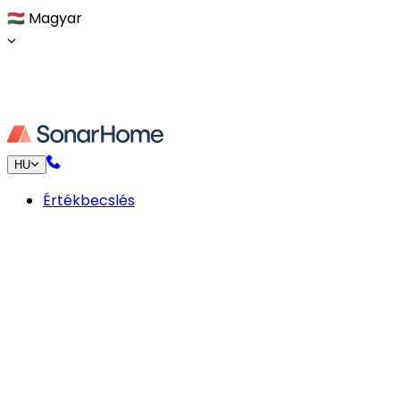
🇭🇺
Magyar
HU
Értékbecslés