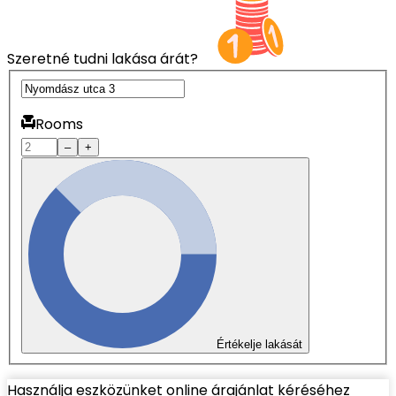
Szeretné tudni lakása árát?
Rooms
–
+
Értékelje lakását
Használja eszközünket online árajánlat kéréséhez