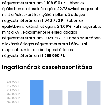
négyzetméterára, ami
1 108 610 Ft.
. Ebben az
épületben a lakások átlagára
22.73%-kal
magasabb
mint a Rákoskert környékén jellemző átlagos
négyzetméterár, ami
1 040 752 Ft
. Ebben az
épületben a lakások átlagára
24.09%-kal
magasabb,
mint a XVII. Rákosmente jelenlegi átlagos
négyzetméterára, ami 1 029 297 Ft. Ebben az utcában
a lakások átlagos négyzetméterára
1.69%-kal
magasabb, mint a a budapesti átlagos
négyzetméterár, ami
1 255 990 Ft
.
Ingatlanárak összehasonlítása