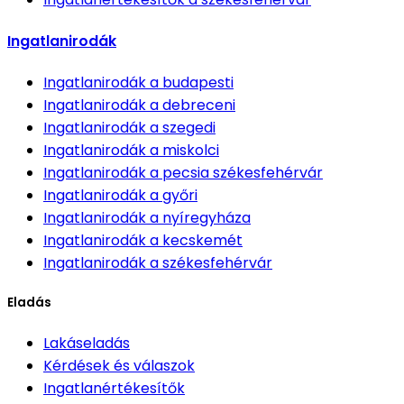
Ingatlanirodák
Ingatlanirodák
a budapesti
Ingatlanirodák
a debreceni
Ingatlanirodák
a szegedi
Ingatlanirodák
a miskolci
Ingatlanirodák
a pecsia székesfehérvár
Ingatlanirodák
a győri
Ingatlanirodák
a nyíregyháza
Ingatlanirodák
a kecskemét
Ingatlanirodák
a székesfehérvár
Eladás
Lakáseladás
Kérdések és válaszok
Ingatlanértékesítők