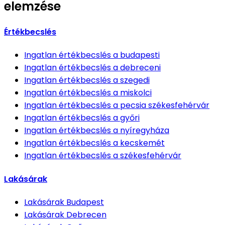
elemzése
Értékbecslés
Ingatlan értékbecslés
a budapesti
Ingatlan értékbecslés
a debreceni
Ingatlan értékbecslés
a szegedi
Ingatlan értékbecslés
a miskolci
Ingatlan értékbecslés
a pecsia székesfehérvár
Ingatlan értékbecslés
a győri
Ingatlan értékbecslés
a nyíregyháza
Ingatlan értékbecslés
a kecskemét
Ingatlan értékbecslés
a székesfehérvár
Lakásárak
Lakásárak
Budapest
Lakásárak
Debrecen