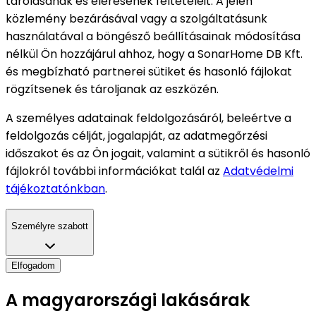
tárolásának és elérésének feltételeit. A jelen
közlemény bezárásával vagy a szolgáltatásunk
használatával a böngésző beállításainak módosítása
nélkül Ön hozzájárul ahhoz, hogy a SonarHome DB Kft.
és megbízható partnerei sütiket és hasonló fájlokat
rögzítsenek és tároljanak az eszközén.
A személyes adatainak feldolgozásáról, beleértve a
feldolgozás célját, jogalapját, az adatmegőrzési
időszakot és az Ön jogait, valamint a sütikről és hasonló
fájlokról további információkat talál az
Adatvédelmi
tájékoztatónkban
.
Személyre szabott
Elfogadom
A magyarországi lakásárak