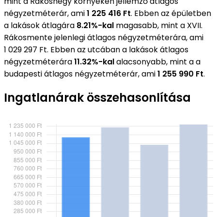
mint a Rákoshegy környékén jellemző átlagos
négyzetméterár, ami
1 225 416 Ft
. Ebben az épületben
a lakások átlagára
8.21%-kal
magasabb, mint a XVII.
Rákosmente jelenlegi átlagos négyzetméterára, ami
1 029 297 Ft. Ebben az utcában a lakások átlagos
négyzetméterára
11.32%-kal
alacsonyabb, mint a a
budapesti átlagos négyzetméterár, ami
1 255 990 Ft
.
Ingatlanárak összehasonlítása