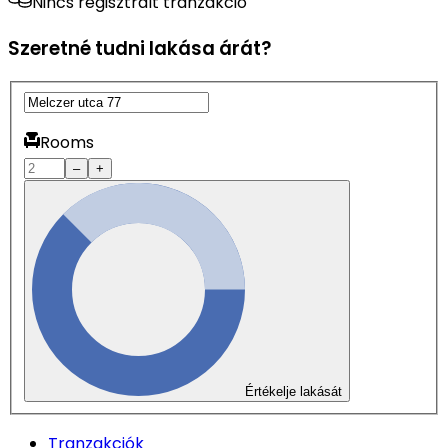
Nincs regisztrált tranzakció
Szeretné tudni lakása árát?
Rooms
–
+
Értékelje lakását
Tranzakciók