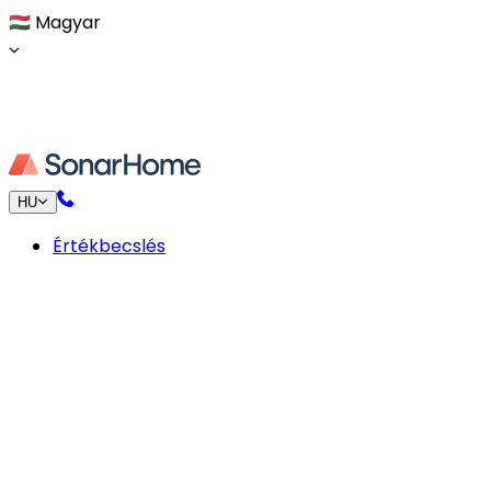
🇭🇺
Magyar
HU
Értékbecslés