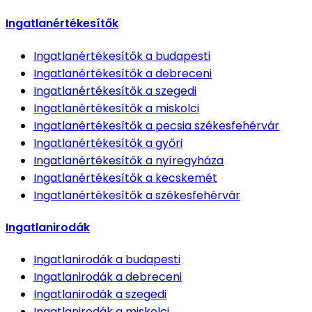
Ingatlanértékesítők
Ingatlanértékesítők
a budapesti
Ingatlanértékesítők
a debreceni
Ingatlanértékesítők
a szegedi
Ingatlanértékesítők
a miskolci
Ingatlanértékesítők
a pecsia székesfehérvár
Ingatlanértékesítők
a győri
Ingatlanértékesítők
a nyíregyháza
Ingatlanértékesítők
a kecskemét
Ingatlanértékesítők
a székesfehérvár
Ingatlanirodák
Ingatlanirodák
a budapesti
Ingatlanirodák
a debreceni
Ingatlanirodák
a szegedi
Ingatlanirodák
a miskolci