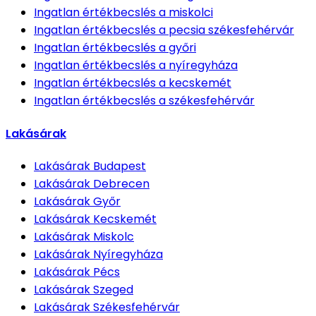
Ingatlan értékbecslés
a miskolci
Ingatlan értékbecslés
a pecsia székesfehérvár
Ingatlan értékbecslés
a győri
Ingatlan értékbecslés
a nyíregyháza
Ingatlan értékbecslés
a kecskemét
Ingatlan értékbecslés
a székesfehérvár
Lakásárak
Lakásárak
Budapest
Lakásárak
Debrecen
Lakásárak
Győr
Lakásárak
Kecskemét
Lakásárak
Miskolc
Lakásárak
Nyíregyháza
Lakásárak
Pécs
Lakásárak
Szeged
Lakásárak
Székesfehérvár