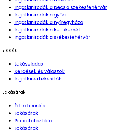
Ingatlanirodák
a pecsia székesfehérvár
Ingatlanirodák
a győri
Ingatlanirodák
a nyíregyháza
Ingatlanirodák
a kecskemét
Ingatlanirodák
a székesfehérvár
Eladás
Lakáseladás
Kérdések és válaszok
Ingatlanértékesítők
Lakásárak
Értékbecslés
Lakásárak
Piaci statisztikák
Lakásárak