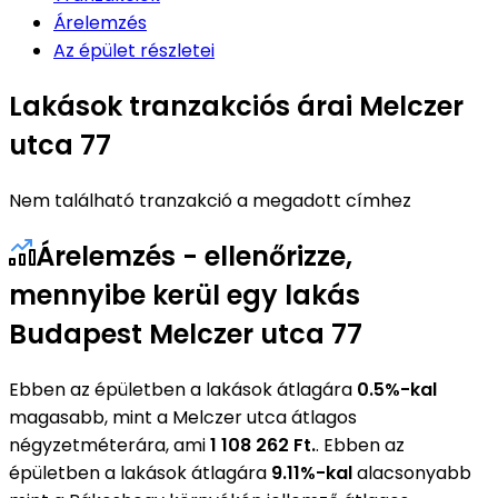
Árelemzés
Az épület részletei
Lakások tranzakciós árai Melczer
utca 77
Nem található tranzakció a megadott címhez
Árelemzés - ellenőrizze,
mennyibe kerül egy lakás
Budapest Melczer utca 77
Ebben az épületben a lakások átlagára
0.5%-kal
magasabb, mint a Melczer utca átlagos
négyzetméterára, ami
1 108 262 Ft.
. Ebben az
épületben a lakások átlagára
9.11%-kal
alacsonyabb