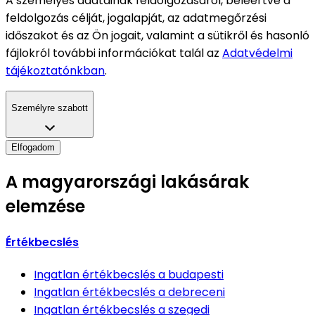
A személyes adatainak feldolgozásáról, beleértve a
feldolgozás célját, jogalapját, az adatmegőrzési
időszakot és az Ön jogait, valamint a sütikről és hasonló
fájlokról további információkat talál az
Adatvédelmi
tájékoztatónkban
.
Személyre szabott
Elfogadom
A magyarországi lakásárak
elemzése
Értékbecslés
Ingatlan értékbecslés
a budapesti
Ingatlan értékbecslés
a debreceni
Ingatlan értékbecslés
a szegedi