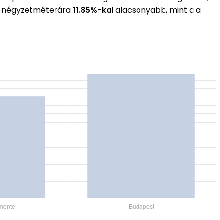
gos négyzetméterára
11.85%-kal
alacsonyabb, mint a a