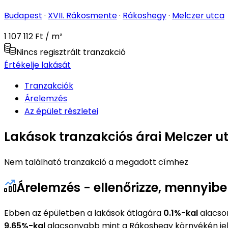
Budapest
·
XVII. Rákosmente
·
Rákoshegy
·
Melczer utca
1 107 112 Ft / m²
Nincs regisztrált tranzakció
Értékelje lakását
Tranzakciók
Árelemzés
Az épület részletei
Lakások tranzakciós árai Melczer u
Nem található tranzakció a megadott címhez
Árelemzés - ellenőrizze, mennyibe
Ebben az épületben a lakások átlagára
0.1%-kal
alacso
9.65%-kal
alacsonyabb mint a Rákoshegy környékén je