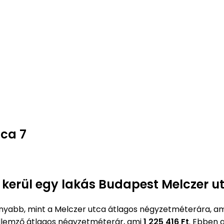
tca 7
 kerül egy lakás Budapest Melczer u
nyabb, mint a Melczer utca átlagos négyzetméterára, a
llemző átlagos négyzetméterár, ami
1 225 416 Ft
. Ebben 