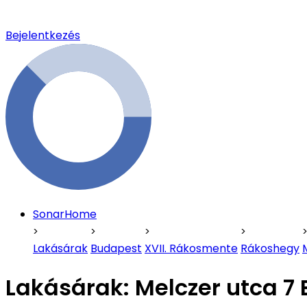
Bejelentkezés
SonarHome
Lakásárak
Budapest
XVII. Rákosmente
Rákoshegy
Lakásárak:
Melczer utca 7