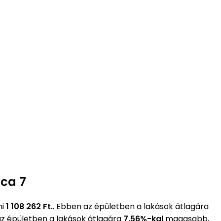
tca 7
mi
1 108 262 Ft.
. Ebben az épületben a lakások átlagára
az épületben a lakások átlagára
7.56%-kal
magasabb,