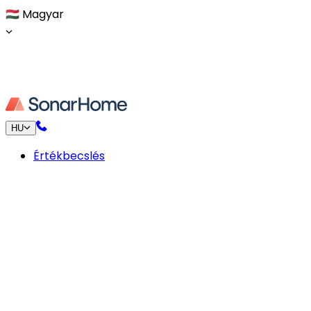
🇭🇺
Magyar
HU
Értékbecslés