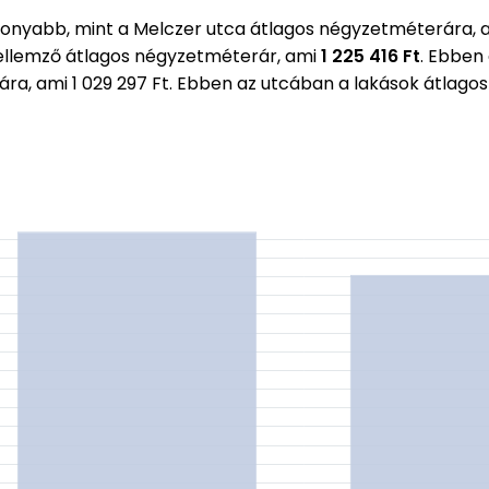
onyabb, mint a Melczer utca átlagos négyzetméterára, 
ellemző átlagos négyzetméterár, ami
1 225 416 Ft
. Ebben
rára, ami 1 029 297 Ft. Ebben az utcában a lakások átla