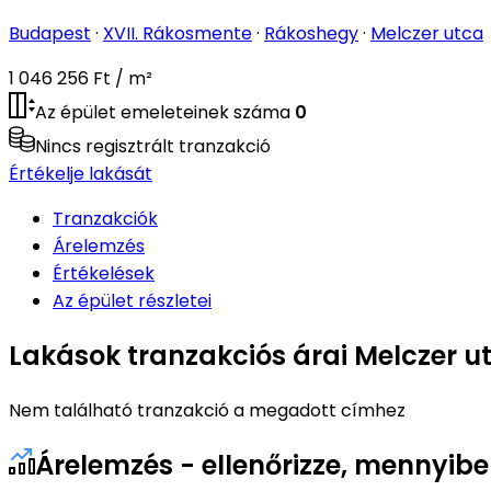
Budapest
·
XVII. Rákosmente
·
Rákoshegy
·
Melczer utca
1 046 256 Ft / m²
Az épület emeleteinek száma
0
Nincs regisztrált tranzakció
Értékelje lakását
Tranzakciók
Árelemzés
Értékelések
Az épület részletei
Lakások tranzakciós árai Melczer u
Nem található tranzakció a megadott címhez
Árelemzés - ellenőrizze, mennyib