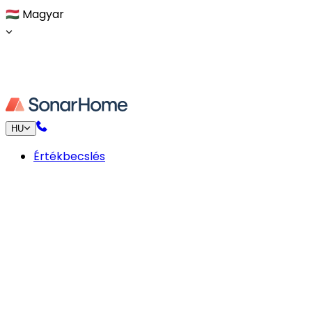
🇭🇺
Magyar
HU
Értékbecslés