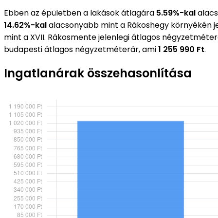
Ebben az épületben a lakások átlagára
5.59%-kal
alacs
14.62%-kal
alacsonyabb mint a Rákoshegy környékén j
mint a XVII. Rákosmente jelenlegi átlagos négyzetméte
budapesti átlagos négyzetméterár, ami
1 255 990 Ft
.
Ingatlanárak összehasonlítása