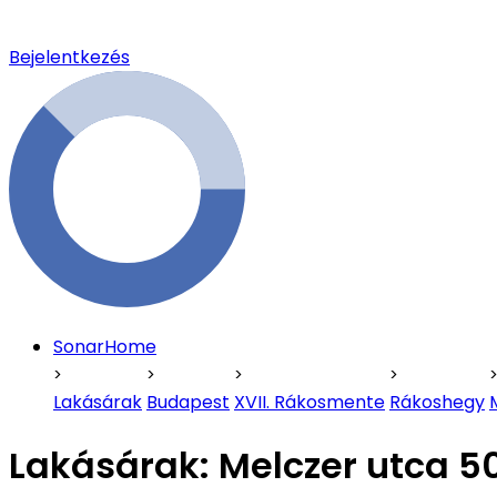
Bejelentkezés
SonarHome
Lakásárak
Budapest
XVII. Rákosmente
Rákoshegy
Lakásárak:
Melczer utca 5