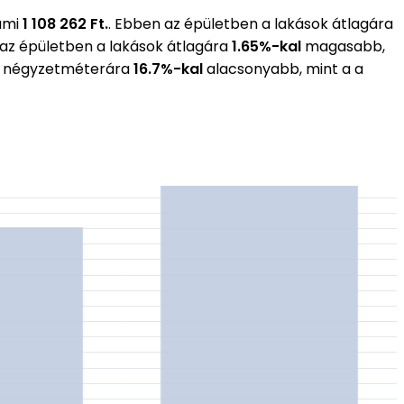
ami
1 108 262 Ft.
. Ebben az épületben a lakások átlagára
 az épületben a lakások átlagára
1.65%-kal
magasabb,
gos négyzetméterára
16.7%-kal
alacsonyabb, mint a a