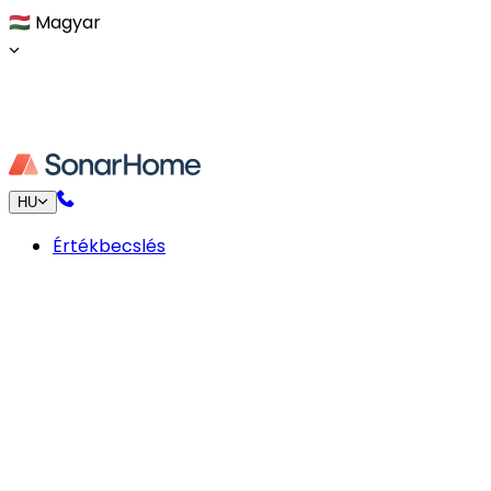
🇭🇺
Magyar
HU
Értékbecslés