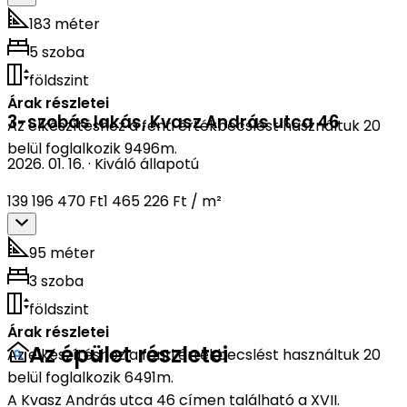
183 méter
5 szoba
földszint
Árak részletei
3-szobás lakás
,
Kvasz András utca 46
Az elkészítéshez a fenti értékbecslést használtuk 20
belül foglalkozik 9496m.
2026. 01. 16.
·
Kiváló állapotú
139 196 470 Ft
1 465 226 Ft / m²
95 méter
3 szoba
földszint
Árak részletei
Az épület részletei
Az elkészítéshez a fenti értékbecslést használtuk 20
belül foglalkozik 6491m.
A Kvasz András utca 46 címen található a XVII.