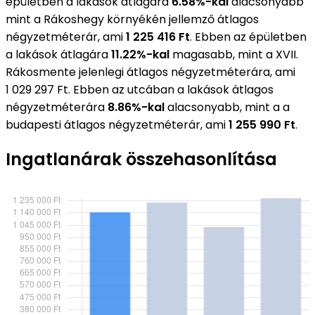
épületben a lakások átlagára
6.58%-kal
alacsonyabb
mint a Rákoshegy környékén jellemző átlagos
négyzetméterár, ami
1 225 416 Ft
. Ebben az épületben
a lakások átlagára
11.22%-kal
magasabb, mint a XVII.
Rákosmente jelenlegi átlagos négyzetméterára, ami
1 029 297 Ft. Ebben az utcában a lakások átlagos
négyzetméterára
8.86%-kal
alacsonyabb, mint a a
budapesti átlagos négyzetméterár, ami
1 255 990 Ft
.
Ingatlanárak összehasonlítása