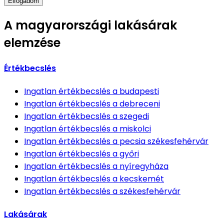
Elfogadom
A magyarországi lakásárak
elemzése
Értékbecslés
Ingatlan értékbecslés
a budapesti
Ingatlan értékbecslés
a debreceni
Ingatlan értékbecslés
a szegedi
Ingatlan értékbecslés
a miskolci
Ingatlan értékbecslés
a pecsia székesfehérvár
Ingatlan értékbecslés
a győri
Ingatlan értékbecslés
a nyíregyháza
Ingatlan értékbecslés
a kecskemét
Ingatlan értékbecslés
a székesfehérvár
Lakásárak