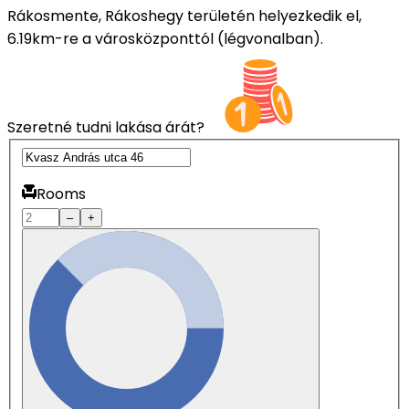
Rákosmente, Rákoshegy területén helyezkedik el,
6.19km-re a városközponttól (légvonalban).
Szeretné tudni lakása árát?
Rooms
–
+