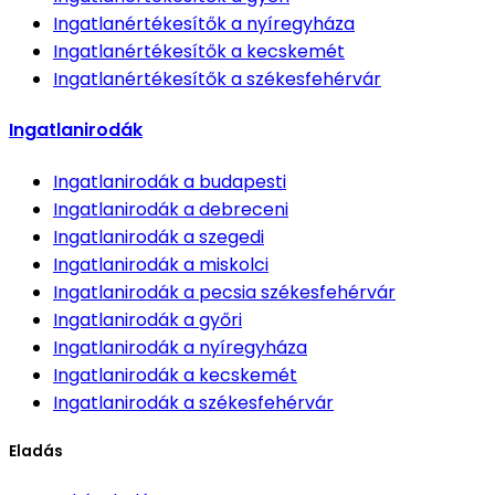
Ingatlanértékesítők
a nyíregyháza
Ingatlanértékesítők
a kecskemét
Ingatlanértékesítők
a székesfehérvár
Ingatlanirodák
Ingatlanirodák
a budapesti
Ingatlanirodák
a debreceni
Ingatlanirodák
a szegedi
Ingatlanirodák
a miskolci
Ingatlanirodák
a pecsia székesfehérvár
Ingatlanirodák
a győri
Ingatlanirodák
a nyíregyháza
Ingatlanirodák
a kecskemét
Ingatlanirodák
a székesfehérvár
Eladás