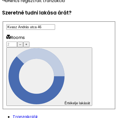
Nincs regisztrált tranzakció
Szeretné tudni lakása árát?
Rooms
–
+
Értékelje lakását
Tranzakciók