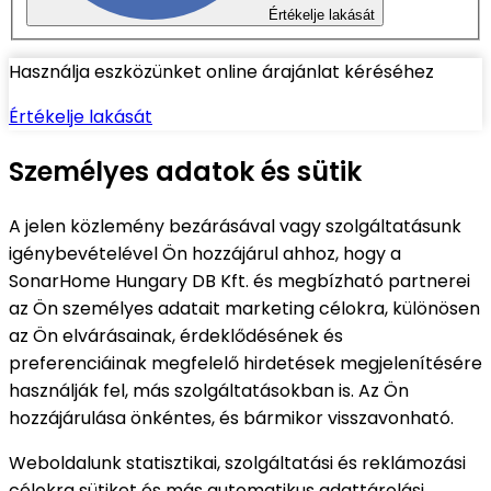
Értékelje lakását
Használja eszközünket online árajánlat kéréséhez
Értékelje lakását
Személyes adatok és sütik
A jelen közlemény bezárásával vagy szolgáltatásunk
igénybevételével Ön hozzájárul ahhoz, hogy a
SonarHome Hungary DB Kft. és megbízható partnerei
az Ön személyes adatait marketing célokra, különösen
az Ön elvárásainak, érdeklődésének és
preferenciáinak megfelelő hirdetések megjelenítésére
használják fel, más szolgáltatásokban is. Az Ön
hozzájárulása önkéntes, és bármikor visszavonható.
Weboldalunk statisztikai, szolgáltatási és reklámozási
célokra sütiket és más automatikus adattárolási