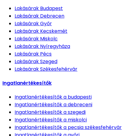
Lakásárak
Budapest
Lakásárak
Debrecen
Lakásárak
Győr
Lakásárak
Kecskemét
Lakásárak
Miskolc
Lakásárak
Nyíregyháza
Lakásárak
Pécs
Lakásárak
Szeged
Lakásárak
Székesfehérvár
Ingatlanértékesítők
Ingatlanértékesítők
a budapesti
Ingatlanértékesítők
a debreceni
Ingatlanértékesítők
a szegedi
Ingatlanértékesítők
a miskolci
Ingatlanértékesítők
a pecsia székesfehérvár
Ingatlanértékesítők
a győri