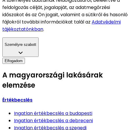
A személyes adatainak feldolgozásáról, beleértve a
feldolgozás célját, jogalapját, az adatmegőrzési
időszakot és az Ön jogait, valamint a sütikről és hasonló
fájlokról további információkat talál az
Adatvédelmi
tájékoztatónkban
.
Személyre szabott
Elfogadom
A magyarországi lakásárak
elemzése
Értékbecslés
Ingatlan értékbecslés
a budapesti
Ingatlan értékbecslés
a debreceni
Ingatlan értékbecslés
a szegedi