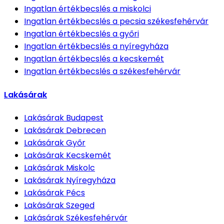
Ingatlan értékbecslés
a miskolci
Ingatlan értékbecslés
a pecsia székesfehérvár
Ingatlan értékbecslés
a győri
Ingatlan értékbecslés
a nyíregyháza
Ingatlan értékbecslés
a kecskemét
Ingatlan értékbecslés
a székesfehérvár
Lakásárak
Lakásárak
Budapest
Lakásárak
Debrecen
Lakásárak
Győr
Lakásárak
Kecskemét
Lakásárak
Miskolc
Lakásárak
Nyíregyháza
Lakásárak
Pécs
Lakásárak
Szeged
Lakásárak
Székesfehérvár