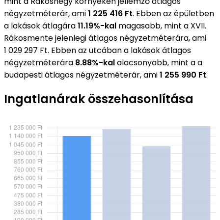
mint a Rákoshegy környékén jellemző átlagos
négyzetméterár, ami
1 225 416 Ft
. Ebben az épületben
a lakások átlagára
11.19%-kal
magasabb, mint a XVII.
Rákosmente jelenlegi átlagos négyzetméterára, ami
1 029 297 Ft. Ebben az utcában a lakások átlagos
négyzetméterára
8.88%-kal
alacsonyabb, mint a a
budapesti átlagos négyzetméterár, ami
1 255 990 Ft
.
Ingatlanárak összehasonlítása