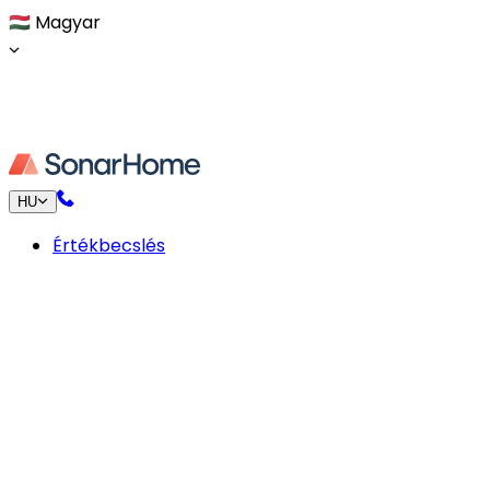
🇭🇺
Magyar
HU
Értékbecslés