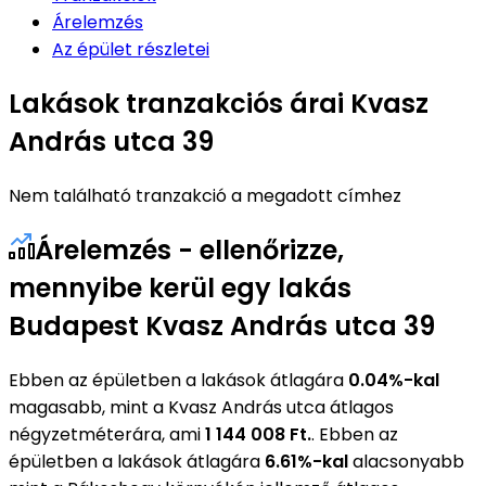
Árelemzés
Az épület részletei
Lakások tranzakciós árai Kvasz
András utca 39
Nem található tranzakció a megadott címhez
Árelemzés - ellenőrizze,
mennyibe kerül egy lakás
Budapest Kvasz András utca 39
Ebben az épületben a lakások átlagára
0.04%-kal
magasabb, mint a Kvasz András utca átlagos
négyzetméterára, ami
1 144 008 Ft.
. Ebben az
épületben a lakások átlagára
6.61%-kal
alacsonyabb