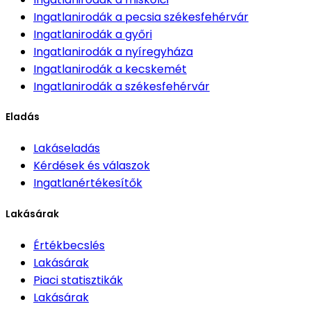
Ingatlanirodák
a pecsia székesfehérvár
Ingatlanirodák
a győri
Ingatlanirodák
a nyíregyháza
Ingatlanirodák
a kecskemét
Ingatlanirodák
a székesfehérvár
Eladás
Lakáseladás
Kérdések és válaszok
Ingatlanértékesítők
Lakásárak
Értékbecslés
Lakásárak
Piaci statisztikák
Lakásárak