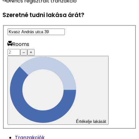
Nincs regisztrált tranzakció
Szeretné tudni lakása árát?
Rooms
–
+
Értékelje lakását
Tranzakciók