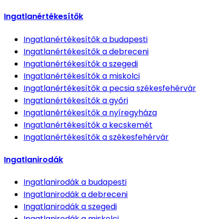
Ingatlanértékesítők
Ingatlanértékesítők
a budapesti
Ingatlanértékesítők
a debreceni
Ingatlanértékesítők
a szegedi
Ingatlanértékesítők
a miskolci
Ingatlanértékesítők
a pecsia székesfehérvár
Ingatlanértékesítők
a győri
Ingatlanértékesítők
a nyíregyháza
Ingatlanértékesítők
a kecskemét
Ingatlanértékesítők
a székesfehérvár
Ingatlanirodák
Ingatlanirodák
a budapesti
Ingatlanirodák
a debreceni
Ingatlanirodák
a szegedi
Ingatlanirodák
a miskolci