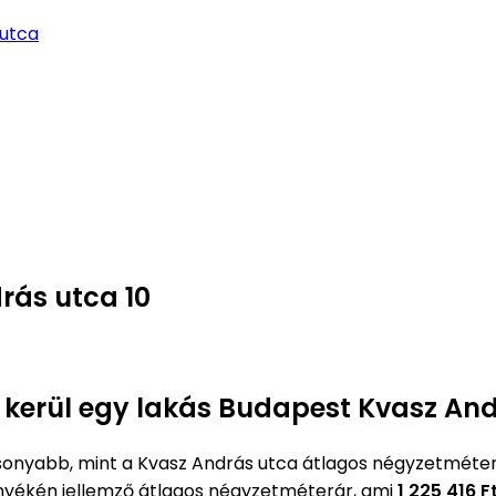
 utca
rás utca 10
e kerül egy lakás Budapest Kvasz And
onyabb, mint a Kvasz András utca átlagos négyzetméte
yékén jellemző átlagos négyzetméterár, ami
1 225 416 F