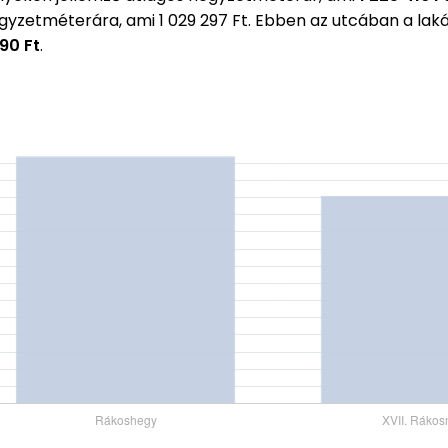
égyzetméterára, ami 1 029 297 Ft. Ebben az utcában a l
990 Ft
.