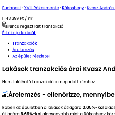
Budapest
·
XVII. Rákosmente
·
Rákoshegy
·
Kvasz András
1 143 399 Ft / m²
Nincs regisztrált tranzakció
Értékelje lakását
Tranzakciók
Árelemzés
Az épület részletei
Lakások tranzakciós árai Kvasz And
Nem található tranzakció a megadott címhez
Árelemzés - ellenőrizze, mennyib
Ebben az épületben a lakások átlagára
0.05%-kal
alacs
átlagára
6.69%-kal
alacsonyabb mint a Rákoshegy körn