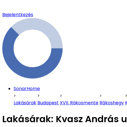
Bejelentkezés
SonarHome
Lakásárak
Budapest
XVII. Rákosmente
Rákoshegy
Lakásárak:
Kvasz András u