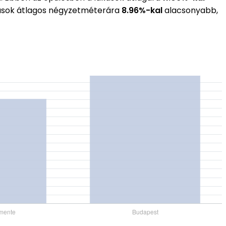
akások átlagos négyzetméterára
8.96%-kal
alacsonyabb,