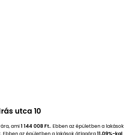
rás utca 10
rára, ami
1 144 008 Ft.
. Ebben az épületben a lakások
t
. Ebben az épületben a lakások átlagára
11.09%-kal