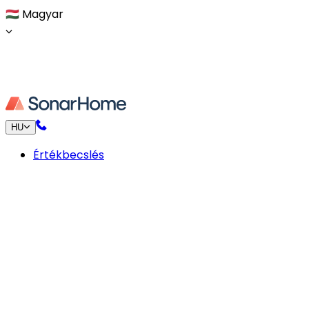
🇭🇺
Magyar
HU
Értékbecslés