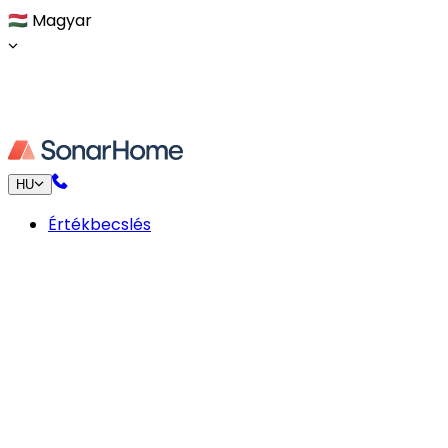
🇭🇺
Magyar
HU
Értékbecslés