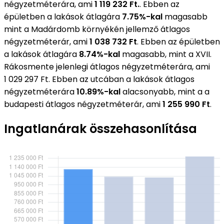
négyzetméterára, ami
1 119 232 Ft.
. Ebben az
épületben a lakások átlagára
7.75%-kal
magasabb
mint a Madárdomb környékén jellemző átlagos
négyzetméterár, ami
1 038 732 Ft
. Ebben az épületben
a lakások átlagára
8.74%-kal
magasabb, mint a XVII.
Rákosmente jelenlegi átlagos négyzetméterára, ami
1 029 297 Ft. Ebben az utcában a lakások átlagos
négyzetméterára
10.89%-kal
alacsonyabb, mint a a
budapesti átlagos négyzetméterár, ami
1 255 990 Ft
.
Ingatlanárak összehasonlítása