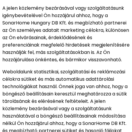
A jelen közlemény bezárásával vagy szolgáltatásunk
igénybevételével Ön hozzájárul ahhoz, hogy a
SonarHome Hungary DB Kft. és megbízható partnerei
az Ön személyes adatait marketing célokra, különösen
az Ön elvárásainak, érdeklődésének és
preferenciáinak megfelelő hirdetések megjelenítésére
használják fel, más szolgáltatásokban is. Az Ön
hozzájárulása önkéntes, és bármikor visszavonható.
Weboldalunk statisztikai, szolgáltatási és reklámozási
célokra sütiket és más automatikus adattárolási
technológiákat használ. Önnek joga van ahhoz, hogy a
böngésző beállításain keresztül meghatározza a sütik
tárolásának és elérésének feltételeit. A jelen
közlemény bezárásával vagy a szolgáltatásunk
használatával a böngésző beállításainak módosítása
nélkül Ön hozzájárul ahhoz, hogy a SonarHome DB Kft.
és megbízható partnerei sütiket és hasonló fájlokat