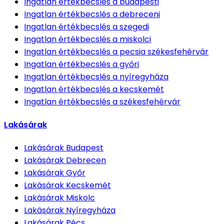
Ingatlan értékbecslés
a budapesti
Ingatlan értékbecslés
a debreceni
Ingatlan értékbecslés
a szegedi
Ingatlan értékbecslés
a miskolci
Ingatlan értékbecslés
a pecsia székesfehérvár
Ingatlan értékbecslés
a győri
Ingatlan értékbecslés
a nyíregyháza
Ingatlan értékbecslés
a kecskemét
Ingatlan értékbecslés
a székesfehérvár
Lakásárak
Lakásárak
Budapest
Lakásárak
Debrecen
Lakásárak
Győr
Lakásárak
Kecskemét
Lakásárak
Miskolc
Lakásárak
Nyíregyháza
Lakásárak
Pécs