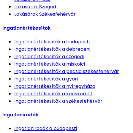
Lakásárak
Szeged
Lakásárak
Székesfehérvár
Ingatlanértékesítők
Ingatlanértékesítők
a budapesti
Ingatlanértékesítők
a debreceni
Ingatlanértékesítők
a szegedi
Ingatlanértékesítők
a miskolci
Ingatlanértékesítők
a pecsia székesfehérvár
Ingatlanértékesítők
a győri
Ingatlanértékesítők
a nyíregyháza
Ingatlanértékesítők
a kecskemét
Ingatlanértékesítők
a székesfehérvár
Ingatlanirodák
Ingatlanirodák
a budapesti