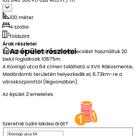
102 840 500 Ft
1 028 405 Ft / m²
100 méter
4 szoba
földszint
Árak részletei
Az épület részletei
Az elkészítéshez a fenti értékbecslést használtuk 20
belül foglalkozik 10875m.
A Kövirigó utca 64 címen található a XVII. Rákosmente,
Madárdomb területén helyezkedik el, 6.73km-re a
városközponttól (légvonalban).
Az épület 2 emeletes.
Szeretné tudni lakása árát?