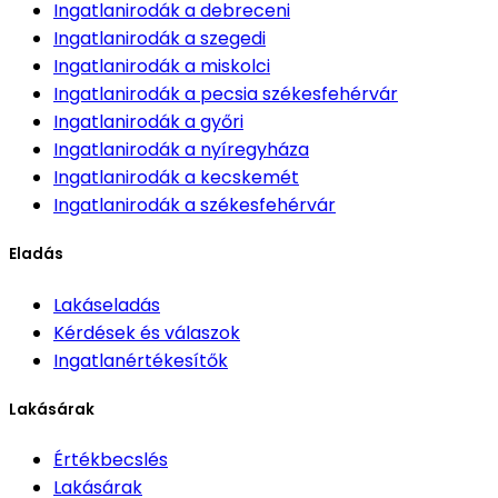
Ingatlanirodák
a debreceni
Ingatlanirodák
a szegedi
Ingatlanirodák
a miskolci
Ingatlanirodák
a pecsia székesfehérvár
Ingatlanirodák
a győri
Ingatlanirodák
a nyíregyháza
Ingatlanirodák
a kecskemét
Ingatlanirodák
a székesfehérvár
Eladás
Lakáseladás
Kérdések és válaszok
Ingatlanértékesítők
Lakásárak
Értékbecslés
Lakásárak