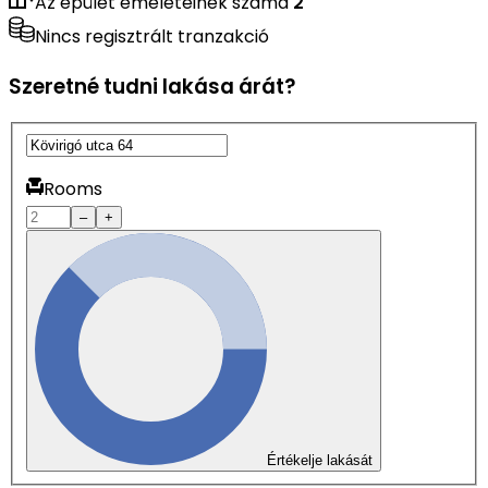
Az épület emeleteinek száma
2
Nincs regisztrált tranzakció
Szeretné tudni lakása árát?
Rooms
–
+
Értékelje lakását