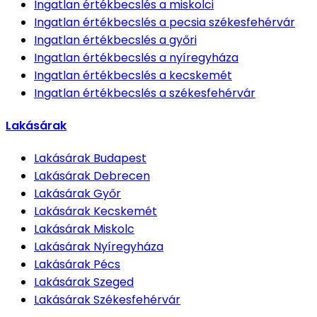
Ingatlan értékbecslés
a miskolci
Ingatlan értékbecslés
a pecsia székesfehérvár
Ingatlan értékbecslés
a győri
Ingatlan értékbecslés
a nyíregyháza
Ingatlan értékbecslés
a kecskemét
Ingatlan értékbecslés
a székesfehérvár
Lakásárak
Lakásárak
Budapest
Lakásárak
Debrecen
Lakásárak
Győr
Lakásárak
Kecskemét
Lakásárak
Miskolc
Lakásárak
Nyíregyháza
Lakásárak
Pécs
Lakásárak
Szeged
Lakásárak
Székesfehérvár