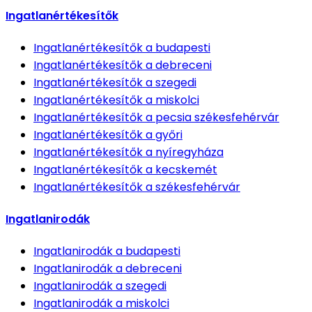
Ingatlanértékesítők
Ingatlanértékesítők
a budapesti
Ingatlanértékesítők
a debreceni
Ingatlanértékesítők
a szegedi
Ingatlanértékesítők
a miskolci
Ingatlanértékesítők
a pecsia székesfehérvár
Ingatlanértékesítők
a győri
Ingatlanértékesítők
a nyíregyháza
Ingatlanértékesítők
a kecskemét
Ingatlanértékesítők
a székesfehérvár
Ingatlanirodák
Ingatlanirodák
a budapesti
Ingatlanirodák
a debreceni
Ingatlanirodák
a szegedi
Ingatlanirodák
a miskolci