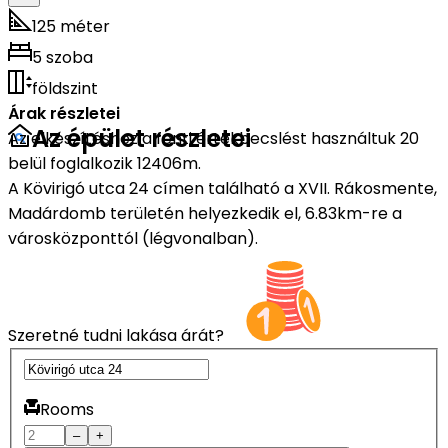
125 méter
5 szoba
földszint
Árak részletei
Az épület részletei
Az elkészítéshez a fenti értékbecslést használtuk 20
belül foglalkozik 12406m.
A Kövirigó utca 24 címen található a XVII. Rákosmente,
Madárdomb területén helyezkedik el, 6.83km-re a
városközponttól (légvonalban).
Szeretné tudni lakása árát?
Rooms
–
+