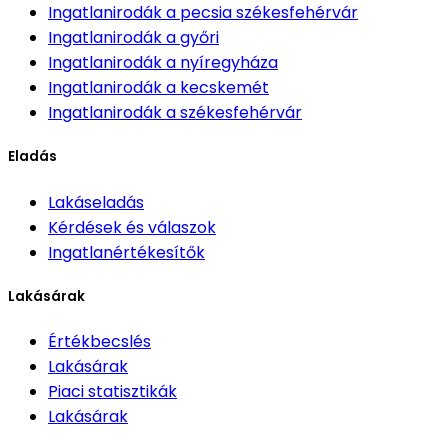
Ingatlanirodák
a pecsia székesfehérvár
Ingatlanirodák
a győri
Ingatlanirodák
a nyíregyháza
Ingatlanirodák
a kecskemét
Ingatlanirodák
a székesfehérvár
Eladás
Lakáseladás
Kérdések és válaszok
Ingatlanértékesítők
Lakásárak
Értékbecslés
Lakásárak
Piaci statisztikák
Lakásárak