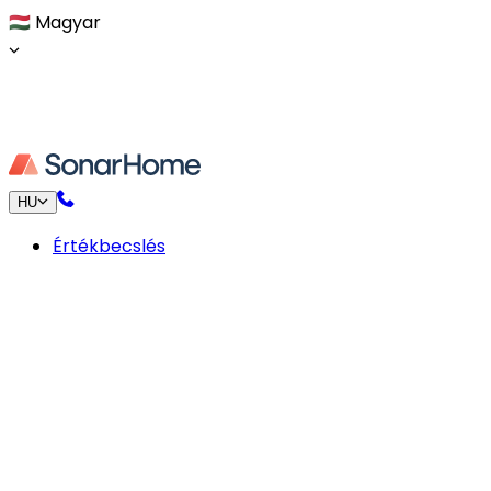
🇭🇺
Magyar
HU
Értékbecslés