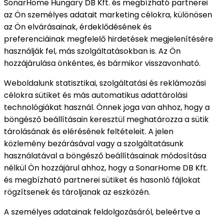
SonarHome Hungary DB Kft. és megbízható partnerei
az Ön személyes adatait marketing célokra, különösen
az Ön elvárásainak, érdeklődésének és
preferenciáinak megfelelő hirdetések megjelenítésére
használják fel, más szolgáltatásokban is. Az Ön
hozzájárulása önkéntes, és bármikor visszavonható.
Weboldalunk statisztikai, szolgáltatási és reklámozási
célokra sütiket és más automatikus adattárolási
technológiákat használ. Önnek joga van ahhoz, hogy a
böngésző beállításain keresztül meghatározza a sütik
tárolásának és elérésének feltételeit. A jelen
közlemény bezárásával vagy a szolgáltatásunk
használatával a böngésző beállításainak módosítása
nélkül Ön hozzájárul ahhoz, hogy a SonarHome DB Kft.
és megbízható partnerei sütiket és hasonló fájlokat
rögzítsenek és tároljanak az eszközén.
A személyes adatainak feldolgozásáról, beleértve a