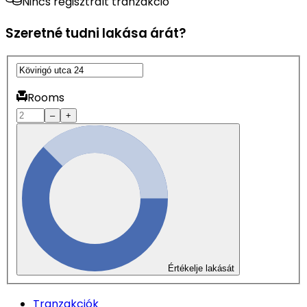
Nincs regisztrált tranzakció
Szeretné tudni lakása árát?
Rooms
–
+
Értékelje lakását
Tranzakciók