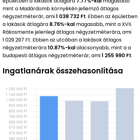
épületben a lakások átlagára
7.77%-kal
magasabb
mint a Madárdomb környékén jellemző átlagos
négyzetméterár, ami
1 038 732 Ft
. Ebben az épületben
a lakások átlagára
8.76%-kal
magasabb, mint a XVII.
Rákosmente jelenlegi átlagos négyzetméterára, ami
1 029 297 Ft. Ebben az utcában a lakások átlagos
négyzetméterára
10.87%-kal
alacsonyabb, mint a a
budapesti átlagos négyzetméterár, ami
1 255 990 Ft
.
Ingatlanárak összehasonlítása