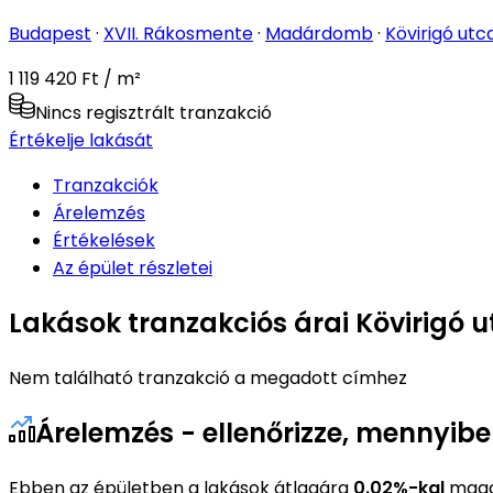
Budapest
·
XVII. Rákosmente
·
Madárdomb
·
Kövirigó utc
1 119 420 Ft / m²
Nincs regisztrált tranzakció
Értékelje lakását
Tranzakciók
Árelemzés
Értékelések
Az épület részletei
Lakások tranzakciós árai Kövirigó u
Nem található tranzakció a megadott címhez
Árelemzés - ellenőrizze, mennyibe
Ebben az épületben a lakások átlagára
0.02%-kal
magas