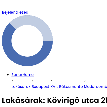
Bejelentkezés
SonarHome
Lakásárak
Budapest
XVII. Rákosmente
Madárdom
Lakásárak:
Kövirigó utca 