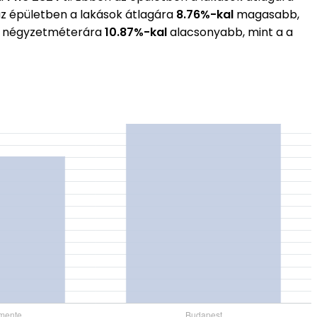
az épületben a lakások átlagára
8.76%-kal
magasabb,
gos négyzetméterára
10.87%-kal
alacsonyabb, mint a a