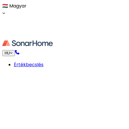
🇭🇺
Magyar
HU
Értékbecslés