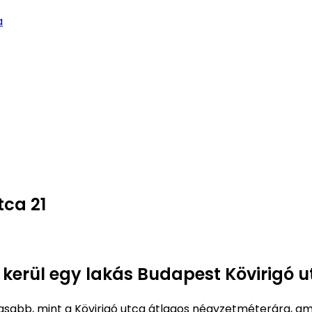
a
tca 21
 kerül egy lakás Budapest Kövirigó u
abb, mint a Kövirigó utca átlagos négyzetméterára, a