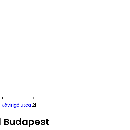
b
Kövirigó utca
21
21 Budapest