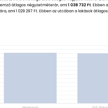
emző átlagos négyzetméterár, ami
1 038 732 Ft
. Ebben 
rára, ami 1 029 297 Ft. Ebben az utcában a lakások átla