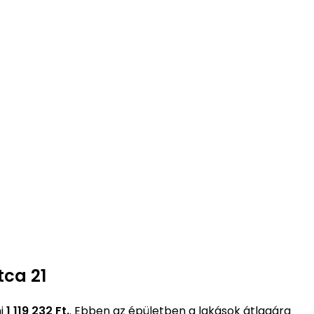
tca 21
mi
1 119 232 Ft.
. Ebben az épületben a lakások átlagára