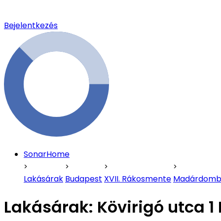
Bejelentkezés
SonarHome
Lakásárak
Budapest
XVII. Rákosmente
Madárdom
Lakásárak:
Kövirigó utca 