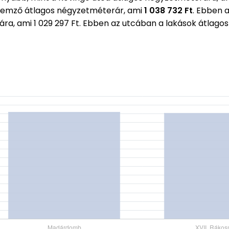
emző átlagos négyzetméterár, ami
1 038 732 Ft
. Ebben 
rára, ami 1 029 297 Ft. Ebben az utcában a lakások átla