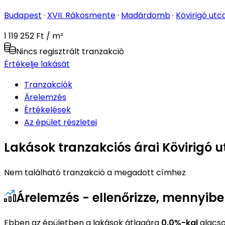
Budapest
·
XVII. Rákosmente
·
Madárdomb
·
Kövirigó utc
1 119 252 Ft / m²
Nincs regisztrált tranzakció
Értékelje lakását
Tranzakciók
Árelemzés
Értékelések
Az épület részletei
Lakások tranzakciós árai Kövirigó u
Nem található tranzakció a megadott címhez
Árelemzés - ellenőrizze, mennyibe
Ebben az épületben a lakások átlagára
0.0%-kal
alacso