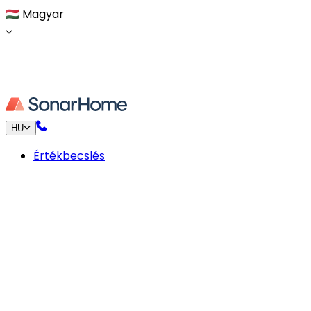
🇭🇺
Magyar
HU
Értékbecslés