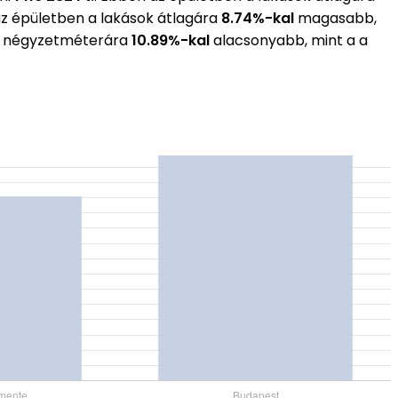
az épületben a lakások átlagára
8.74%-kal
magasabb,
gos négyzetméterára
10.89%-kal
alacsonyabb, mint a a