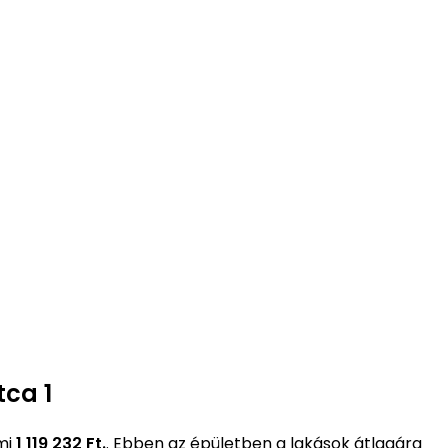
tca 1
mi
1 119 232 Ft.
. Ebben az épületben a lakások átlagára