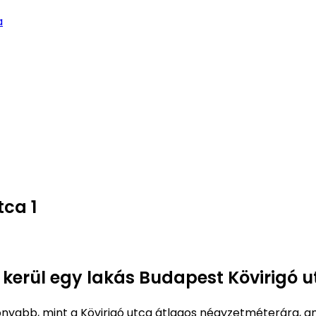
a
tca 1
 kerül egy lakás Budapest Kövirigó u
nyabb, mint a Kövirigó utca átlagos négyzetméterára, a