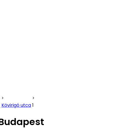
b
Kövirigó utca
1
1 Budapest