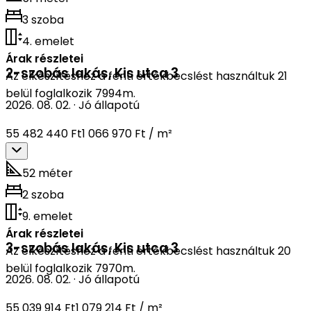
3 szoba
4. emelet
Árak részletei
2-szobás lakás
,
Kis utca 3
Az elkészítéshez a fenti értékbecslést használtuk 21
belül foglalkozik 7994m.
2026. 08. 02.
·
Jó állapotú
55 482 440 Ft
1 066 970 Ft / m²
52 méter
2 szoba
9. emelet
Árak részletei
3-szobás lakás
,
Kis utca 3
Az elkészítéshez a fenti értékbecslést használtuk 20
belül foglalkozik 7970m.
2026. 08. 02.
·
Jó állapotú
55 039 914 Ft
1 079 214 Ft / m²