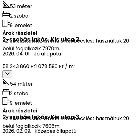
53 méter
2 szoba
9. emelet
Árak részletei
2-szobás lakás
,
Kis utca 3
Az elkészítéshez a fenti értékbecslést használtuk 20
belül foglalkozik 7970m.
2026. 04. 01.
·
Jó állapotú
58 243 860 Ft
1 078 590 Ft / m²
54 méter
2 szoba
9. emelet
Árak részletei
2-szobás lakás
,
Kis utca 3
Az elkészítéshez a fenti értékbecslést használtuk 20
belül foglalkozik 7606m.
2026. 02. 09.
·
Közepes állapotú