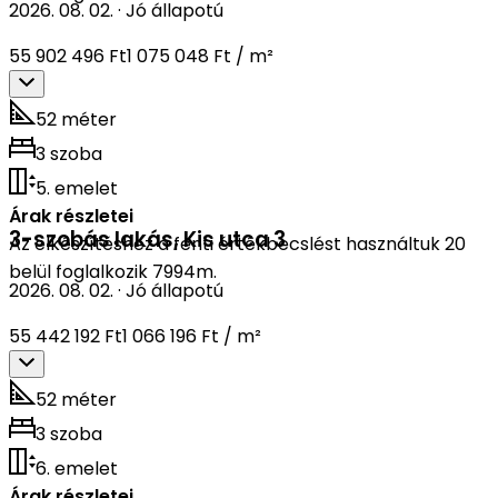
2026. 08. 02.
·
Jó állapotú
55 902 496 Ft
1 075 048 Ft / m²
52 méter
3 szoba
5. emelet
Árak részletei
3-szobás lakás
,
Kis utca 3
Az elkészítéshez a fenti értékbecslést használtuk 20
belül foglalkozik 7994m.
2026. 08. 02.
·
Jó állapotú
55 442 192 Ft
1 066 196 Ft / m²
52 méter
3 szoba
6. emelet
Árak részletei