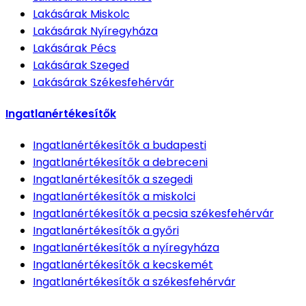
Lakásárak
Miskolc
Lakásárak
Nyíregyháza
Lakásárak
Pécs
Lakásárak
Szeged
Lakásárak
Székesfehérvár
Ingatlanértékesítők
Ingatlanértékesítők
a budapesti
Ingatlanértékesítők
a debreceni
Ingatlanértékesítők
a szegedi
Ingatlanértékesítők
a miskolci
Ingatlanértékesítők
a pecsia székesfehérvár
Ingatlanértékesítők
a győri
Ingatlanértékesítők
a nyíregyháza
Ingatlanértékesítők
a kecskemét
Ingatlanértékesítők
a székesfehérvár