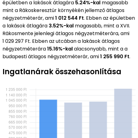
épületben a lakások átlagára
5.24%-kal
magasabb
mint a Rákoskeresztúr környékén jellemző átlagos
négyzetméterár, ami
1 012 544 Ft
. Ebben az épületben
a lakások átlagára
3.52%-kal
magasabb, mint a XVII.
Rákosmente jelenlegi átlagos négyzetméterára, ami
1 029 297 Ft. Ebben az utcában a lakások átlagos
négyzetméterára
15.16%-kal
alacsonyabb, mint a a
budapesti átlagos négyzetméterár, ami
1 255 990 Ft
.
Ingatlanárak összehasonlítása