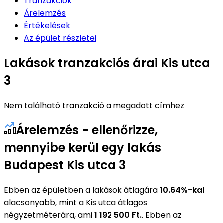
Tranzakciók
Árelemzés
Értékelések
Az épület részletei
Lakások tranzakciós árai Kis utca
3
Nem található tranzakció a megadott címhez
Árelemzés - ellenőrizze,
mennyibe kerül egy lakás
Budapest Kis utca 3
Ebben az épületben a lakások átlagára
10.64%-kal
alacsonyabb, mint a Kis utca átlagos
négyzetméterára, ami
1 192 500 Ft.
. Ebben az