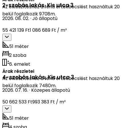
2-szobás lakás
,
Kis utca 3
Az elkészítéshez a fenti értékbecslést használtuk 20
belül foglalkozik 9708m.
2026. 08. 02.
·
Jó állapotú
55 421 139 Ft
1 086 689 Ft / m²
51 méter
2 szoba
6. emelet
Árak részletei
4-szobás lakás
,
Kis utca 3
Az elkészítéshez a fenti értékbecslést használtuk 20
belül foglalkozik 7480m.
2026. 07. 16.
·
Közepes állapotú
50 662 533 Ft
993 383 Ft / m²
51 méter
4 szoba