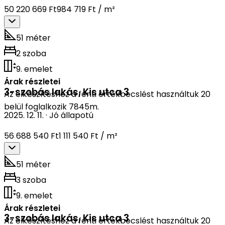
50 220 669 Ft
984 719 Ft / m²
51 méter
2 szoba
9. emelet
Árak részletei
3-szobás lakás
,
Kis utca 3
Az elkészítéshez a fenti értékbecslést használtuk 20
belül foglalkozik 7845m.
2025. 12. 11.
·
Jó állapotú
56 688 540 Ft
1 111 540 Ft / m²
51 méter
3 szoba
9. emelet
Árak részletei
3-szobás lakás
,
Kis utca 3
Az elkészítéshez a fenti értékbecslést használtuk 20