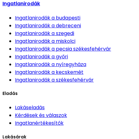
Ingatlanirodák
Ingatlanirodák
a budapesti
Ingatlanirodák
a debreceni
Ingatlanirodák
a szegedi
Ingatlanirodák
a miskolci
Ingatlanirodák
a pecsia székesfehérvár
Ingatlanirodák
a győri
Ingatlanirodák
a nyíregyháza
Ingatlanirodák
a kecskemét
Ingatlanirodák
a székesfehérvár
Eladás
Lakáseladás
Kérdések és válaszok
Ingatlanértékesítők
Lakásárak