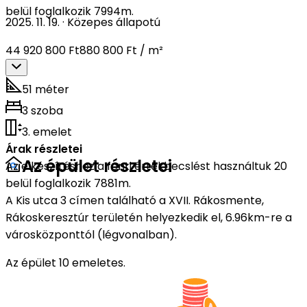
belül foglalkozik 7994m.
2025. 11. 19.
·
Közepes állapotú
44 920 800 Ft
880 800 Ft / m²
51 méter
3 szoba
3. emelet
Árak részletei
Az épület részletei
Az elkészítéshez a fenti értékbecslést használtuk 20
belül foglalkozik 7881m.
A Kis utca 3 címen található a XVII. Rákosmente,
Rákoskeresztúr területén helyezkedik el, 6.96km-re a
városközponttól (légvonalban).
Az épület 10 emeletes.