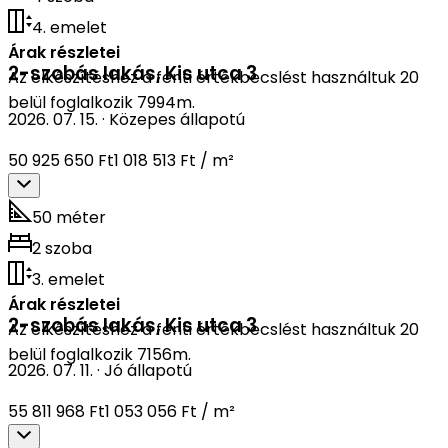
4. emelet
Árak részletei
2-szobás lakás
,
Kis utca 3
Az elkészítéshez a fenti értékbecslést használtuk 20
belül foglalkozik 7994m.
2026. 07. 15.
·
Közepes állapotú
50 925 650 Ft
1 018 513 Ft / m²
50 méter
2 szoba
3. emelet
Árak részletei
2-szobás lakás
,
Kis utca 3
Az elkészítéshez a fenti értékbecslést használtuk 20
belül foglalkozik 7156m.
2026. 07. 11.
·
Jó állapotú
55 811 968 Ft
1 053 056 Ft / m²