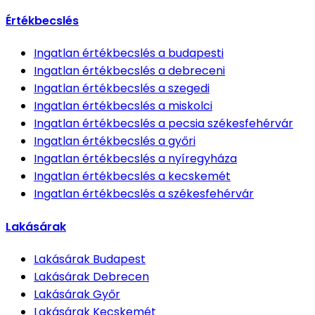
Értékbecslés
Ingatlan értékbecslés
a budapesti
Ingatlan értékbecslés
a debreceni
Ingatlan értékbecslés
a szegedi
Ingatlan értékbecslés
a miskolci
Ingatlan értékbecslés
a pecsia székesfehérvár
Ingatlan értékbecslés
a győri
Ingatlan értékbecslés
a nyíregyháza
Ingatlan értékbecslés
a kecskemét
Ingatlan értékbecslés
a székesfehérvár
Lakásárak
Lakásárak
Budapest
Lakásárak
Debrecen
Lakásárak
Győr
Lakásárak
Kecskemét