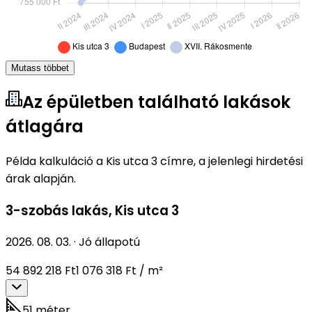
Mutass többet
Az épületben található lakások
átlagára
Példa kalkuláció a Kis utca 3 címre, a jelenlegi hirdetési
árak alapján.
3-szobás lakás
,
Kis utca 3
2026. 08. 03.
·
Jó állapotú
54 892 218 Ft
1 076 318 Ft / m²
51 méter