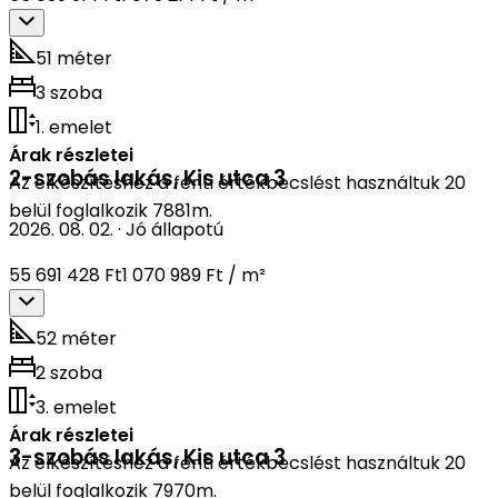
51 méter
3 szoba
1. emelet
Árak részletei
2-szobás lakás
,
Kis utca 3
Az elkészítéshez a fenti értékbecslést használtuk 20
belül foglalkozik 7881m.
2026. 08. 02.
·
Jó állapotú
55 691 428 Ft
1 070 989 Ft / m²
52 méter
2 szoba
3. emelet
Árak részletei
3-szobás lakás
,
Kis utca 3
Az elkészítéshez a fenti értékbecslést használtuk 20
belül foglalkozik 7970m.