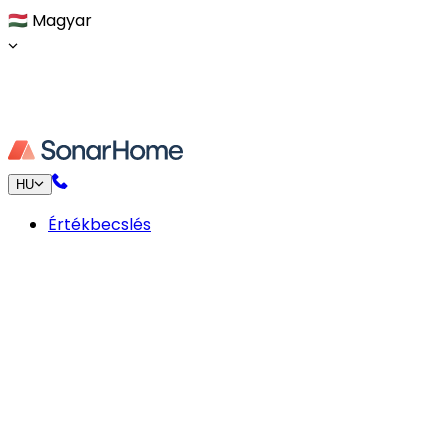
🇭🇺
Magyar
HU
Értékbecslés