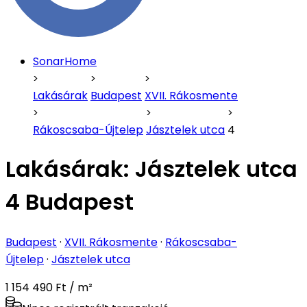
SonarHome
Lakásárak
Budapest
XVII. Rákosmente
Rákoscsaba-Újtelep
Jásztelek utca
4
Lakásárak:
Jásztelek utca
4 Budapest
Budapest
·
XVII. Rákosmente
·
Rákoscsaba-
Újtelep
·
Jásztelek utca
1 154 490 Ft / m²