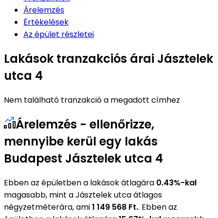
Árelemzés
Értékelések
Az épület részletei
Lakások tranzakciós árai Jásztelek
utca 4
Nem található tranzakció a megadott címhez
Árelemzés - ellenőrizze,
mennyibe kerül egy lakás
Budapest Jásztelek utca 4
Ebben az épületben a lakások átlagára
0.43%-kal
magasabb, mint a Jásztelek utca átlagos
négyzetméterára, ami
1 149 568 Ft.
. Ebben az