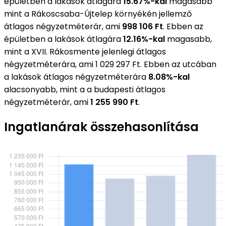
épületben a lakások átlagára
15.67%-kal
magasabb
mint a Rákoscsaba-Újtelep környékén jellemző
átlagos négyzetméterár, ami
998 106 Ft
. Ebben az
épületben a lakások átlagára
12.16%-kal
magasabb,
mint a XVII. Rákosmente jelenlegi átlagos
négyzetméterára, ami 1 029 297 Ft. Ebben az utcában
a lakások átlagos négyzetméterára
8.08%-kal
alacsonyabb, mint a a budapesti átlagos
négyzetméterár, ami
1 255 990 Ft
.
Ingatlanárak összehasonlítása