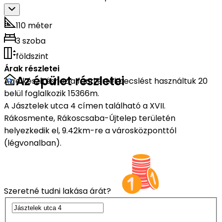
110 méter
3 szoba
földszint
Árak részletei
Az épület részletei
Az elkészítéshez a fenti értékbecslést használtuk 20
belül foglalkozik 15366m.
A Jásztelek utca 4 címen található a XVII.
Rákosmente, Rákoscsaba-Újtelep területén
helyezkedik el, 9.42km-re a városközponttól
(légvonalban).
Szeretné tudni lakása árát?