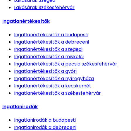
Lakásárak
Szeged
Lakásárak
Székesfehérvár
Ingatlanértékesítők
Ingatlanértékesítők
a budapesti
Ingatlanértékesítők
a debreceni
Ingatlanértékesítők
a szegedi
Ingatlanértékesítők
a miskolci
Ingatlanértékesítők
a pecsia székesfehérvár
Ingatlanértékesítők
a győri
Ingatlanértékesítők
a nyíregyháza
Ingatlanértékesítők
a kecskemét
Ingatlanértékesítők
a székesfehérvár
Ingatlanirodák
Ingatlanirodák
a budapesti
Ingatlanirodák
a debreceni