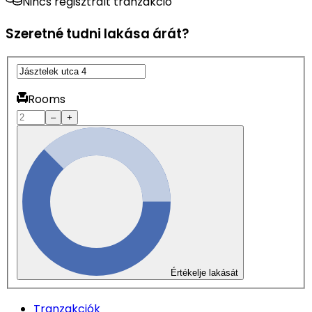
Nincs regisztrált tranzakció
Szeretné tudni lakása árát?
Rooms
–
+
Értékelje lakását
Tranzakciók