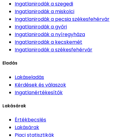
Ingatlanirodák
a szegedi
Ingatlanirodák
a miskolci
Ingatlanirodák
a pecsia székesfehérvár
Ingatlanirodák
a győri
Ingatlanirodák
a nyíregyháza
Ingatlanirodák
a kecskemét
Ingatlanirodák
a székesfehérvár
Eladás
Lakáseladás
Kérdések és válaszok
Ingatlanértékesítők
Lakásárak
Értékbecslés
Lakásárak
Piaci statisztikák