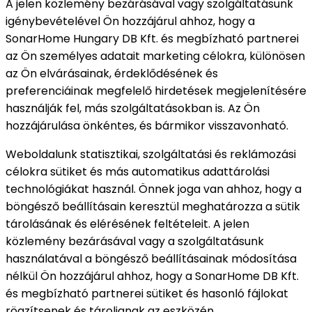
A jelen közlemény bezárásával vagy szolgáltatásunk
igénybevételével Ön hozzájárul ahhoz, hogy a
SonarHome Hungary DB Kft. és megbízható partnerei
az Ön személyes adatait marketing célokra, különösen
az Ön elvárásainak, érdeklődésének és
preferenciáinak megfelelő hirdetések megjelenítésére
használják fel, más szolgáltatásokban is. Az Ön
hozzájárulása önkéntes, és bármikor visszavonható.
Weboldalunk statisztikai, szolgáltatási és reklámozási
célokra sütiket és más automatikus adattárolási
technológiákat használ. Önnek joga van ahhoz, hogy a
böngésző beállításain keresztül meghatározza a sütik
tárolásának és elérésének feltételeit. A jelen
közlemény bezárásával vagy a szolgáltatásunk
használatával a böngésző beállításainak módosítása
nélkül Ön hozzájárul ahhoz, hogy a SonarHome DB Kft.
és megbízható partnerei sütiket és hasonló fájlokat
rögzítsenek és tároljanak az eszközén.