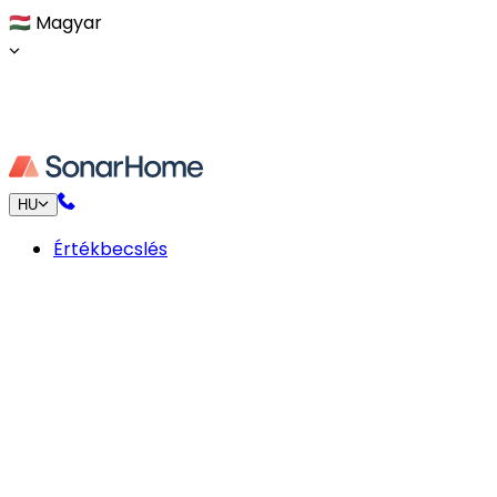
🇭🇺
Magyar
HU
Értékbecslés