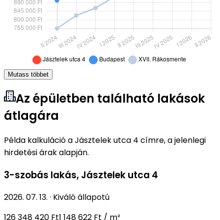
Mutass többet
Az épületben található lakások
átlagára
Példa kalkuláció a Jásztelek utca 4 címre, a jelenlegi
hirdetési árak alapján.
3-szobás lakás
,
Jásztelek utca 4
2026. 07. 13.
·
Kiváló állapotú
126 348 420 Ft
1 148 622 Ft / m²