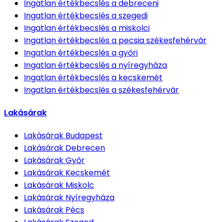
Ingatlan értékbecslés
a debreceni
Ingatlan értékbecslés
a szegedi
Ingatlan értékbecslés
a miskolci
Ingatlan értékbecslés
a pecsia székesfehérvár
Ingatlan értékbecslés
a győri
Ingatlan értékbecslés
a nyíregyháza
Ingatlan értékbecslés
a kecskemét
Ingatlan értékbecslés
a székesfehérvár
Lakásárak
Lakásárak
Budapest
Lakásárak
Debrecen
Lakásárak
Győr
Lakásárak
Kecskemét
Lakásárak
Miskolc
Lakásárak
Nyíregyháza
Lakásárak
Pécs