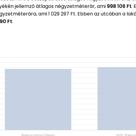
ékén jellemző átlagos négyzetméterár, ami
998 106 Ft
.
égyzetméterára, ami 1 029 297 Ft. Ebben az utcában a l
990 Ft
.