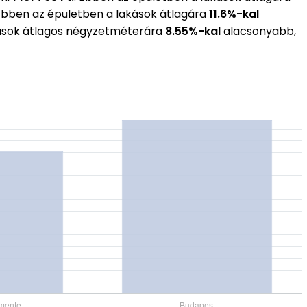
 Ebben az épületben a lakások átlagára
11.6%-kal
akások átlagos négyzetméterára
8.55%-kal
alacsonyabb,