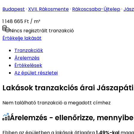
Budapest
·
XVII. Rákosmente
·
Rákoscsaba-Újtelep
·
Jász
1 148 665 Ft / m²
Nincs regisztrált tranzakció
Értékelje lakását
Tranzakciók
Árelemzés
Értékelések
Az épület részletei
Lakások tranzakciós árai Jászapáti
Nem található tranzakció a megadott címhez
Árelemzés - ellenőrizze, mennyib
Ebben az épületben a lakások átlagára
1.49%-kal
magas