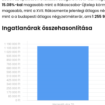
15.08%-kal
magasabb mint a Rákoscsaba-Újtelep körny
magasabb, mint a XVII. Rákosmente jelenlegi átlagos n
mint a a budapesti átlagos négyzetméterár, ami
1 255 
Ingatlanárak összehasonlítása