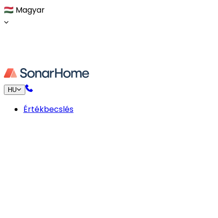
🇭🇺
Magyar
HU
Értékbecslés