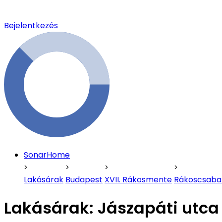
Bejelentkezés
SonarHome
Lakásárak
Budapest
XVII. Rákosmente
Rákoscsaba
Lakásárak:
Jászapáti utca