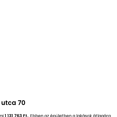
 utca 70
ami
1 131 763 Ft.
. Ebben az épületben a lakások átlagára