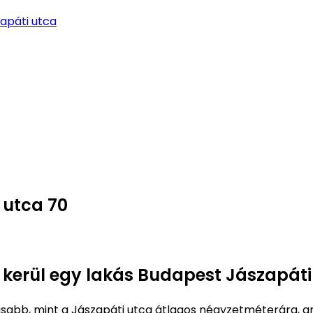
apáti utca
 utca 70
e kerül egy lakás Budapest Jászapáti
abb, mint a Jászapáti utca átlagos négyzetméterára, 