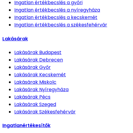
Ingatlan értékbecslés
a győri
Ingatlan értékbecslés
a nyíregyháza
Ingatlan értékbecslés
a kecskemét
Ingatlan értékbecslés
a székesfehérvár
Lakásárak
Lakásárak
Budapest
Lakásárak
Debrecen
Lakásárak
Győr
Lakásárak
Kecskemét
Lakásárak
Miskolc
Lakásárak
Nyíregyháza
Lakásárak
Pécs
Lakásárak
Szeged
Lakásárak
Székesfehérvár
Ingatlanértékesítők