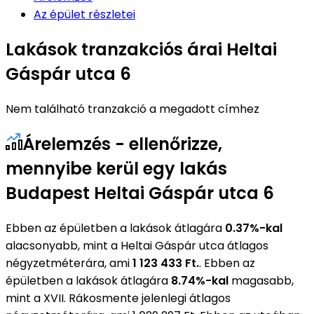
Az épület részletei
Lakások tranzakciós árai Heltai
Gáspár utca 6
Nem található tranzakció a megadott címhez
Árelemzés - ellenőrizze,
mennyibe kerül egy lakás
Budapest Heltai Gáspár utca 6
Ebben az épületben a lakások átlagára
0.37%-kal
alacsonyabb, mint a Heltai Gáspár utca átlagos
négyzetméterára, ami
1 123 433 Ft.
. Ebben az
épületben a lakások átlagára
8.74%-kal
magasabb,
mint a XVII. Rákosmente jelenlegi átlagos