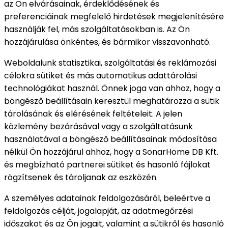
az Ön elvárásainak, érdeklődésének és
preferenciáinak megfelelő hirdetések megjelenítésére
használják fel, más szolgáltatásokban is. Az Ön
hozzájárulása önkéntes, és bármikor visszavonható.
Weboldalunk statisztikai, szolgáltatási és reklámozási
célokra sütiket és más automatikus adattárolási
technológiákat használ. Önnek joga van ahhoz, hogy a
böngésző beállításain keresztül meghatározza a sütik
tárolásának és elérésének feltételeit. A jelen
közlemény bezárásával vagy a szolgáltatásunk
használatával a böngésző beállításainak módosítása
nélkül Ön hozzájárul ahhoz, hogy a SonarHome DB Kft.
és megbízható partnerei sütiket és hasonló fájlokat
rögzítsenek és tároljanak az eszközén.
A személyes adatainak feldolgozásáról, beleértve a
feldolgozás célját, jogalapját, az adatmegőrzési
időszakot és az Ön jogait, valamint a sütikről és hasonló