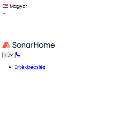
🇭🇺
Magyar
HU
Értékbecslés