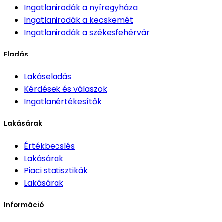
Ingatlanirodák
a nyíregyháza
Ingatlanirodák
a kecskemét
Ingatlanirodák
a székesfehérvár
Eladás
Lakáseladás
Kérdések és válaszok
Ingatlanértékesítők
Lakásárak
Értékbecslés
Lakásárak
Piaci statisztikák
Lakásárak
Információ