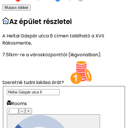
Mutass többet
Az épület részletei
A Heltai Gáspár utca 6 címen található a XVII.
Rákosmente,
7.51km-re a városközponttól (légvonalban).
Szeretné tudni lakása árát?
Rooms
–
+