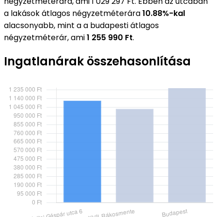
négyzetméterára, ami 1 029 297 Ft. Ebben az utcában
a lakások átlagos négyzetméterára
10.88%-kal
alacsonyabb, mint a a budapesti átlagos
négyzetméterár, ami
1 255 990 Ft
.
Ingatlanárak összehasonlítása