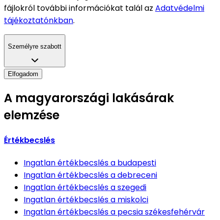
fájlokról további információkat talál az
Adatvédelmi
tájékoztatónkban
.
Személyre szabott
Elfogadom
A magyarországi lakásárak
elemzése
Értékbecslés
Ingatlan értékbecslés
a budapesti
Ingatlan értékbecslés
a debreceni
Ingatlan értékbecslés
a szegedi
Ingatlan értékbecslés
a miskolci
Ingatlan értékbecslés
a pecsia székesfehérvár