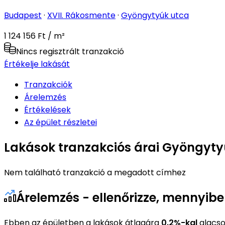
Budapest
·
XVII. Rákosmente
·
Gyöngytyúk utca
1 124 156 Ft / m²
Nincs regisztrált tranzakció
Értékelje lakását
Tranzakciók
Árelemzés
Értékelések
Az épület részletei
Lakások tranzakciós árai Gyöngyty
Nem található tranzakció a megadott címhez
Árelemzés - ellenőrizze, mennyib
Ebben az épületben a lakások átlagára
0.2%-kal
alacso