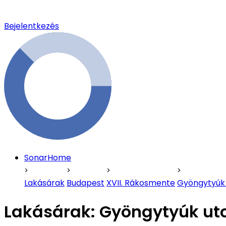
Bejelentkezés
SonarHome
Lakásárak
Budapest
XVII. Rákosmente
Gyöngytyúk
Lakásárak:
Gyöngytyúk ut