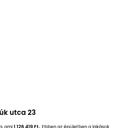
úk utca 23
a, ami
1 126 419 Ft.
. Ebben az épületben a lakások