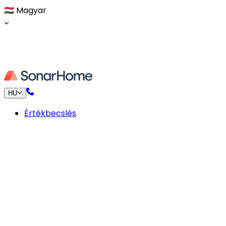
🇭🇺
Magyar
HU
Értékbecslés