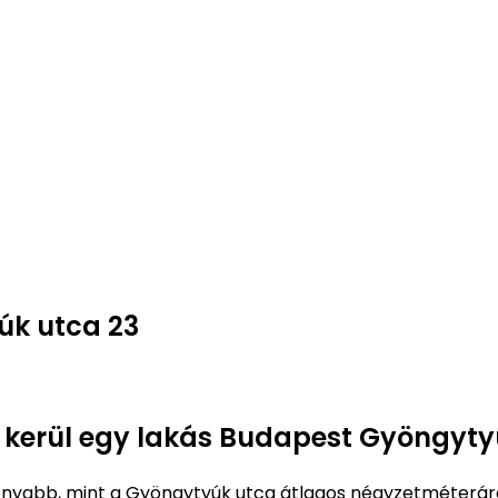
úk utca 23
e kerül egy lakás Budapest Gyöngyty
nyabb, mint a Gyöngytyúk utca átlagos négyzetméterár