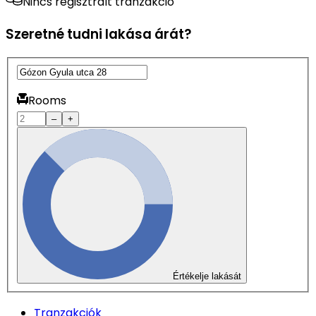
Nincs regisztrált tranzakció
Szeretné tudni lakása árát?
Rooms
–
+
Értékelje lakását
Tranzakciók