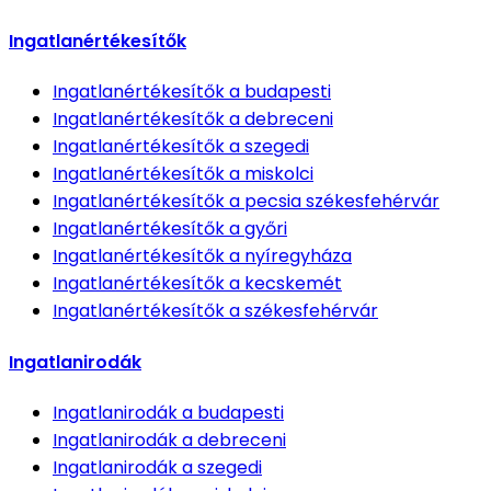
Ingatlanértékesítők
Ingatlanértékesítők
a budapesti
Ingatlanértékesítők
a debreceni
Ingatlanértékesítők
a szegedi
Ingatlanértékesítők
a miskolci
Ingatlanértékesítők
a pecsia székesfehérvár
Ingatlanértékesítők
a győri
Ingatlanértékesítők
a nyíregyháza
Ingatlanértékesítők
a kecskemét
Ingatlanértékesítők
a székesfehérvár
Ingatlanirodák
Ingatlanirodák
a budapesti
Ingatlanirodák
a debreceni
Ingatlanirodák
a szegedi