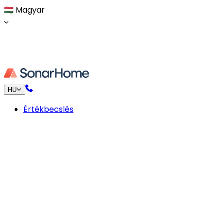
🇭🇺
Magyar
HU
Értékbecslés