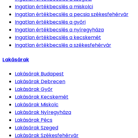
Ingatlan értékbecslés
a miskolci
Ingatlan értékbecslés
a pecsia székesfehérvár
Ingatlan értékbecslés
a győri
Ingatlan értékbecslés
a nyíregyháza
Ingatlan értékbecslés
a kecskemét
Ingatlan értékbecslés
a székesfehérvár
Lakásárak
Lakásárak
Budapest
Lakásárak
Debrecen
Lakásárak
Győr
Lakásárak
Kecskemét
Lakásárak
Miskolc
Lakásárak
Nyíregyháza
Lakásárak
Pécs
Lakásárak
Szeged
Lakásárak
Székesfehérvár