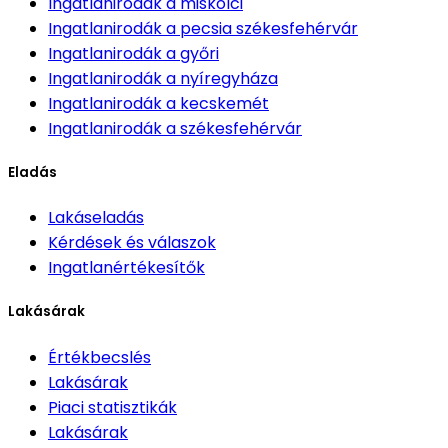
Ingatlanirodák
a miskolci
Ingatlanirodák
a pecsia székesfehérvár
Ingatlanirodák
a győri
Ingatlanirodák
a nyíregyháza
Ingatlanirodák
a kecskemét
Ingatlanirodák
a székesfehérvár
Eladás
Lakáseladás
Kérdések és válaszok
Ingatlanértékesítők
Lakásárak
Értékbecslés
Lakásárak
Piaci statisztikák
Lakásárak