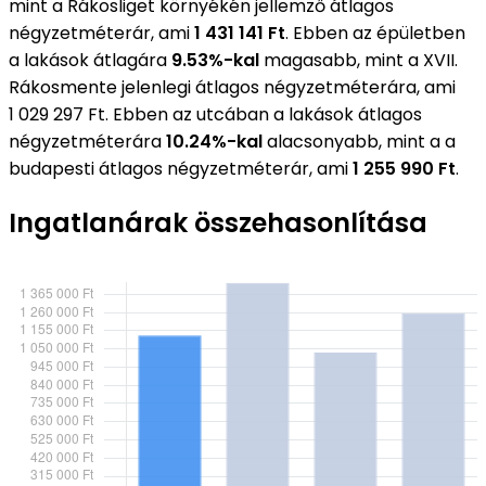
mint a Rákosliget környékén jellemző átlagos
négyzetméterár, ami
1 431 141 Ft
. Ebben az épületben
a lakások átlagára
9.53%-kal
magasabb, mint a XVII.
Rákosmente jelenlegi átlagos négyzetméterára, ami
1 029 297 Ft. Ebben az utcában a lakások átlagos
négyzetméterára
10.24%-kal
alacsonyabb, mint a a
budapesti átlagos négyzetméterár, ami
1 255 990 Ft
.
Ingatlanárak összehasonlítása