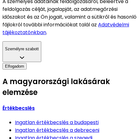
A személyes adatainak feldolgozásáról, beleértve a
feldolgozás célját, jogalapját, az adatmegőrzési
időszakot és az Ön jogait, valamint a sütikről és hasonló
fájlokról további információkat talál az
Adatvédelmi
tájékoztatónkban
.
Személyre szabott
Elfogadom
A magyarországi lakásárak
elemzése
Értékbecslés
Ingatlan értékbecslés
a budapesti
Ingatlan értékbecslés
a debreceni
Ingatlan értékbecslés
a szegedi