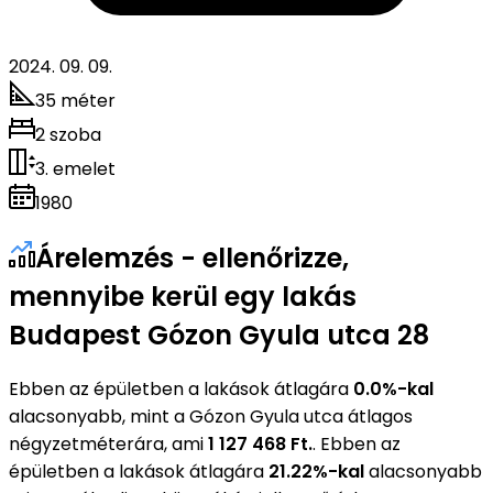
2024. 09. 09.
35 méter
2 szoba
3. emelet
1980
Árelemzés - ellenőrizze,
mennyibe kerül egy lakás
Budapest Gózon Gyula utca 28
Ebben az épületben a lakások átlagára
0.0%-kal
alacsonyabb, mint a Gózon Gyula utca átlagos
négyzetméterára, ami
1 127 468 Ft.
. Ebben az
épületben a lakások átlagára
21.22%-kal
alacsonyabb