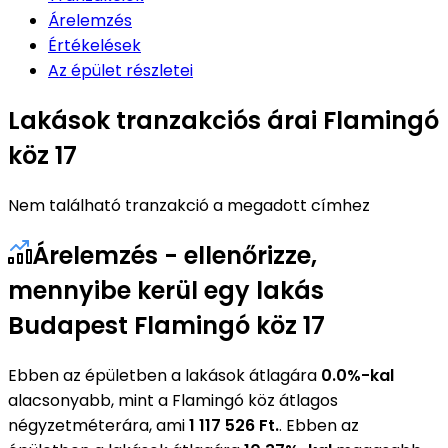
Árelemzés
Értékelések
Az épület részletei
Lakások tranzakciós árai Flamingó
köz 17
Nem található tranzakció a megadott címhez
Árelemzés - ellenőrizze,
mennyibe kerül egy lakás
Budapest Flamingó köz 17
Ebben az épületben a lakások átlagára
0.0%-kal
alacsonyabb, mint a Flamingó köz átlagos
négyzetméterára, ami
1 117 526 Ft.
. Ebben az