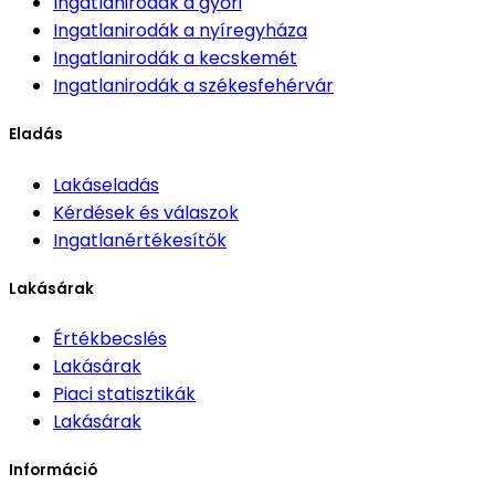
Ingatlanirodák
a győri
Ingatlanirodák
a nyíregyháza
Ingatlanirodák
a kecskemét
Ingatlanirodák
a székesfehérvár
Eladás
Lakáseladás
Kérdések és válaszok
Ingatlanértékesítők
Lakásárak
Értékbecslés
Lakásárak
Piaci statisztikák
Lakásárak
Információ