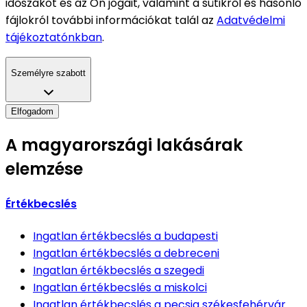
időszakot és az Ön jogait, valamint a sütikről és hasonló
fájlokról további információkat talál az
Adatvédelmi
tájékoztatónkban
.
Személyre szabott
Elfogadom
A magyarországi lakásárak
elemzése
Értékbecslés
Ingatlan értékbecslés
a budapesti
Ingatlan értékbecslés
a debreceni
Ingatlan értékbecslés
a szegedi
Ingatlan értékbecslés
a miskolci
Ingatlan értékbecslés
a pecsia székesfehérvár