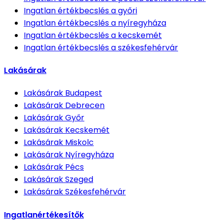
Ingatlan értékbecslés
a győri
Ingatlan értékbecslés
a nyíregyháza
Ingatlan értékbecslés
a kecskemét
Ingatlan értékbecslés
a székesfehérvár
Lakásárak
Lakásárak
Budapest
Lakásárak
Debrecen
Lakásárak
Győr
Lakásárak
Kecskemét
Lakásárak
Miskolc
Lakásárak
Nyíregyháza
Lakásárak
Pécs
Lakásárak
Szeged
Lakásárak
Székesfehérvár
Ingatlanértékesítők