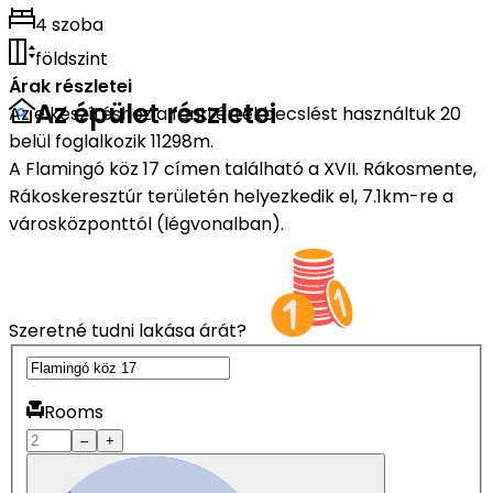
4 szoba
földszint
Árak részletei
Az épület részletei
Az elkészítéshez a fenti értékbecslést használtuk 20
belül foglalkozik 11298m.
A Flamingó köz 17 címen található a XVII. Rákosmente,
Rákoskeresztúr területén helyezkedik el, 7.1km-re a
városközponttól (légvonalban).
Szeretné tudni lakása árát?
Rooms
–
+