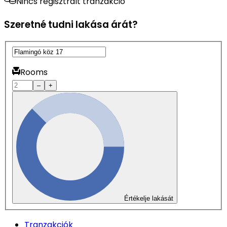
Nincs regisztrált tranzakció
Szeretné tudni lakása árát?
Rooms
–
+
Értékelje lakását
Tranzakciók