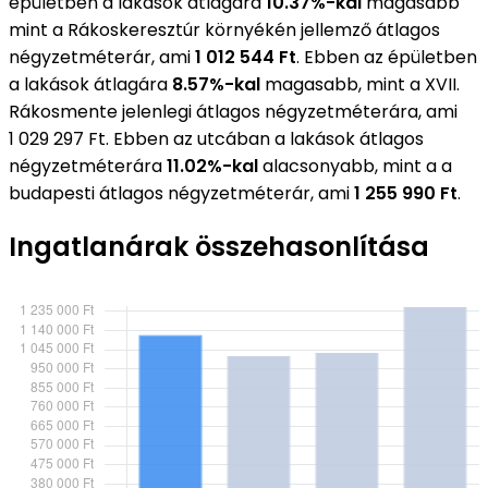
épületben a lakások átlagára
10.37%-kal
magasabb
mint a Rákoskeresztúr környékén jellemző átlagos
négyzetméterár, ami
1 012 544 Ft
. Ebben az épületben
a lakások átlagára
8.57%-kal
magasabb, mint a XVII.
Rákosmente jelenlegi átlagos négyzetméterára, ami
1 029 297 Ft. Ebben az utcában a lakások átlagos
négyzetméterára
11.02%-kal
alacsonyabb, mint a a
budapesti átlagos négyzetméterár, ami
1 255 990 Ft
.
Ingatlanárak összehasonlítása