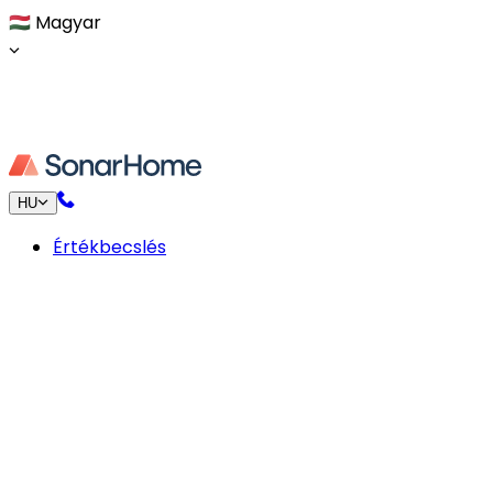
🇭🇺
Magyar
HU
Értékbecslés