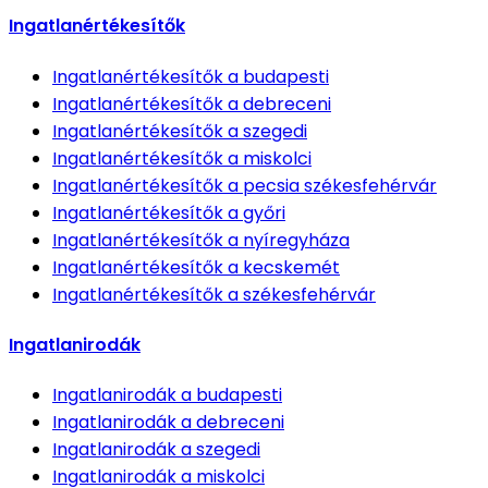
Ingatlanértékesítők
Ingatlanértékesítők
a budapesti
Ingatlanértékesítők
a debreceni
Ingatlanértékesítők
a szegedi
Ingatlanértékesítők
a miskolci
Ingatlanértékesítők
a pecsia székesfehérvár
Ingatlanértékesítők
a győri
Ingatlanértékesítők
a nyíregyháza
Ingatlanértékesítők
a kecskemét
Ingatlanértékesítők
a székesfehérvár
Ingatlanirodák
Ingatlanirodák
a budapesti
Ingatlanirodák
a debreceni
Ingatlanirodák
a szegedi
Ingatlanirodák
a miskolci