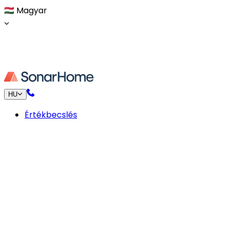
🇭🇺
Magyar
HU
Értékbecslés