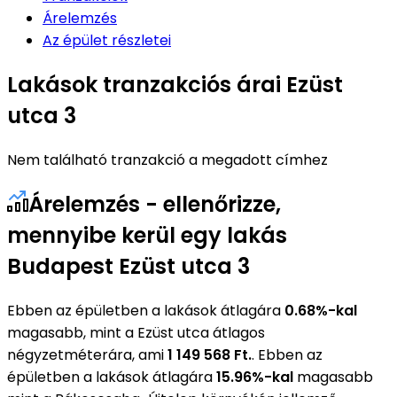
Árelemzés
Az épület részletei
Lakások tranzakciós árai Ezüst
utca 3
Nem található tranzakció a megadott címhez
Árelemzés - ellenőrizze,
mennyibe kerül egy lakás
Budapest Ezüst utca 3
Ebben az épületben a lakások átlagára
0.68%-kal
magasabb, mint a Ezüst utca átlagos
négyzetméterára, ami
1 149 568 Ft.
. Ebben az
épületben a lakások átlagára
15.96%-kal
magasabb