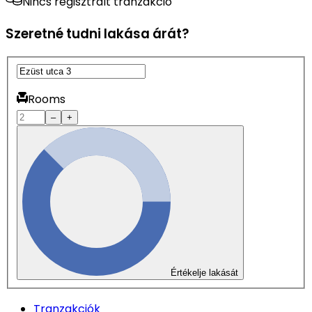
Nincs regisztrált tranzakció
Szeretné tudni lakása árát?
Rooms
–
+
Értékelje lakását
Tranzakciók