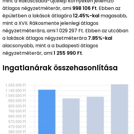
mint a Rákoscsaba-Újtelep környékén jellemző
átlagos négyzetméterár, ami
998 106 Ft
. Ebben az
épületben a lakások átlagára
12.45%-kal
magasabb,
mint a XVII. Rákosmente jelenlegi átlagos
négyzetméterára, ami 1 029 297 Ft. Ebben az utcában
a lakások átlagos négyzetméterára
7.85%-kal
alacsonyabb, mint a a budapesti átlagos
négyzetméterár, ami
1 255 990 Ft
.
Ingatlanárak összehasonlítása