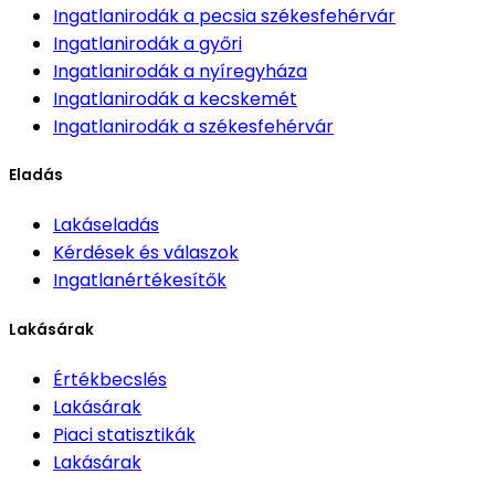
Ingatlanirodák
a pecsia székesfehérvár
Ingatlanirodák
a győri
Ingatlanirodák
a nyíregyháza
Ingatlanirodák
a kecskemét
Ingatlanirodák
a székesfehérvár
Eladás
Lakáseladás
Kérdések és válaszok
Ingatlanértékesítők
Lakásárak
Értékbecslés
Lakásárak
Piaci statisztikák
Lakásárak