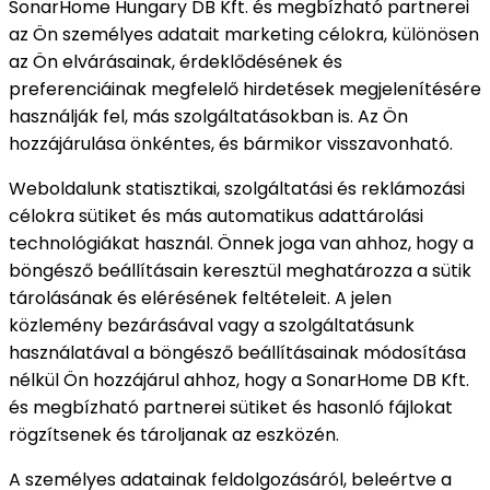
SonarHome Hungary DB Kft. és megbízható partnerei
az Ön személyes adatait marketing célokra, különösen
az Ön elvárásainak, érdeklődésének és
preferenciáinak megfelelő hirdetések megjelenítésére
használják fel, más szolgáltatásokban is. Az Ön
hozzájárulása önkéntes, és bármikor visszavonható.
Weboldalunk statisztikai, szolgáltatási és reklámozási
célokra sütiket és más automatikus adattárolási
technológiákat használ. Önnek joga van ahhoz, hogy a
böngésző beállításain keresztül meghatározza a sütik
tárolásának és elérésének feltételeit. A jelen
közlemény bezárásával vagy a szolgáltatásunk
használatával a böngésző beállításainak módosítása
nélkül Ön hozzájárul ahhoz, hogy a SonarHome DB Kft.
és megbízható partnerei sütiket és hasonló fájlokat
rögzítsenek és tároljanak az eszközén.
A személyes adatainak feldolgozásáról, beleértve a