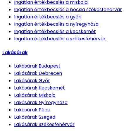
Ingatlan értékbecslés
a miskolci
Ingatlan értékbecslés
a pecsia székesfehérvár
Ingatlan értékbecslés
a győri
Ingatlan értékbecslés
a nyíregyháza
Ingatlan értékbecslés
a kecskemét
Ingatlan értékbecslés
a székesfehérvár
Lakásárak
Lakásárak
Budapest
Lakásárak
Debrecen
Lakásárak
Győr
Lakásárak
Kecskemét
Lakásárak
Miskolc
Lakásárak
Nyíregyháza
Lakásárak
Pécs
Lakásárak
Szeged
Lakásárak
Székesfehérvár