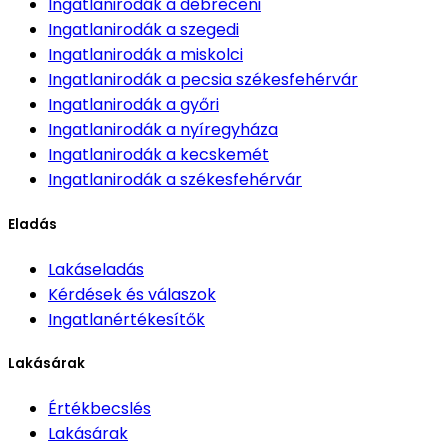
Ingatlanirodák
a debreceni
Ingatlanirodák
a szegedi
Ingatlanirodák
a miskolci
Ingatlanirodák
a pecsia székesfehérvár
Ingatlanirodák
a győri
Ingatlanirodák
a nyíregyháza
Ingatlanirodák
a kecskemét
Ingatlanirodák
a székesfehérvár
Eladás
Lakáseladás
Kérdések és válaszok
Ingatlanértékesítők
Lakásárak
Értékbecslés
Lakásárak