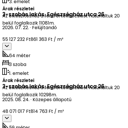
3. emelet
Árak részletei
3-szobás lakás
,
Egészségház utca 26
Az elkészítéshez a fenti értékbecslést használtuk 20
belül foglalkozik 11081m.
2026. 07. 22.
·
Felújítandó
55 127 232 Ft
861 363 Ft / m²
64 méter
3 szoba
1. emelet
Árak részletei
3-szobás lakás
,
Egészségház utca 26
Az elkészítéshez a fenti értékbecslést használtuk 20
belül foglalkozik 10298m.
2025. 08. 24.
·
Közepes állapotú
48 071 017 Ft
814 763 Ft / m²
59 méter