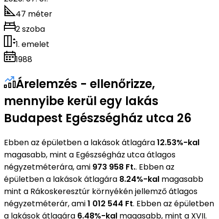
47 méter
2 szoba
1. emelet
1988
Árelemzés - ellenőrizze,
mennyibe kerül egy lakás
Budapest Egészségház utca 26
Ebben az épületben a lakások átlagára
12.53%-kal
magasabb, mint a Egészségház utca átlagos
négyzetméterára, ami
973 958 Ft.
. Ebben az
épületben a lakások átlagára
8.24%-kal
magasabb
mint a Rákoskeresztúr környékén jellemző átlagos
négyzetméterár, ami
1 012 544 Ft
. Ebben az épületben
a lakások átlagára
6.48%-kal
magasabb, mint a XVII.