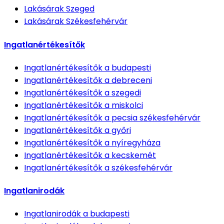
Lakásárak
Szeged
Lakásárak
Székesfehérvár
Ingatlanértékesítők
Ingatlanértékesítők
a budapesti
Ingatlanértékesítők
a debreceni
Ingatlanértékesítők
a szegedi
Ingatlanértékesítők
a miskolci
Ingatlanértékesítők
a pecsia székesfehérvár
Ingatlanértékesítők
a győri
Ingatlanértékesítők
a nyíregyháza
Ingatlanértékesítők
a kecskemét
Ingatlanértékesítők
a székesfehérvár
Ingatlanirodák
Ingatlanirodák
a budapesti