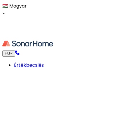
🇭🇺
Magyar
HU
Értékbecslés