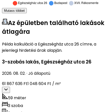
Mutass többet
Az épületben található lakások
átlagára
Példa kalkuláció a Egészségház utca 26 címre, a
jelenlegi hirdetési árak alapján.
3-szobás lakás
,
Egészségház utca 26
2026. 08. 02.
·
Jó állapotú
61 867 636 Ft
1 048 604 Ft / m²
59 méter
3 szoba