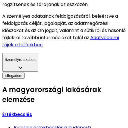
rögzítsenek és tároljanak az eszközén.
A személyes adatainak feldolgozásáról, beleértve a
feldolgozás célját, jogalapját, az adatmegőrzési
időszakot és az Ön jogait, valamint a sütikről és hasonló
fájlokról további információkat talál az
Adatvédelmi
tájékoztatónkban
.
Személyre szabott
Elfogadom
A magyarországi lakásárak
elemzése
Értékbecslés
Ingatlan értékbecslés
a budapesti