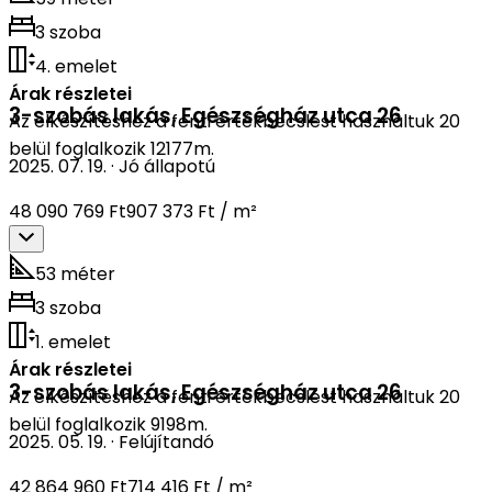
3 szoba
4. emelet
Árak részletei
3-szobás lakás
,
Egészségház utca 26
Az elkészítéshez a fenti értékbecslést használtuk 20
belül foglalkozik 12177m.
2025. 07. 19.
·
Jó állapotú
48 090 769 Ft
907 373 Ft / m²
53 méter
3 szoba
1. emelet
Árak részletei
3-szobás lakás
,
Egészségház utca 26
Az elkészítéshez a fenti értékbecslést használtuk 20
belül foglalkozik 9198m.
2025. 05. 19.
·
Felújítandó
42 864 960 Ft
714 416 Ft / m²