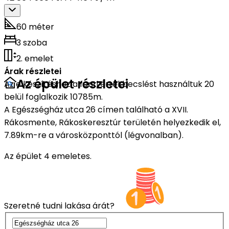
60 méter
3 szoba
2. emelet
Árak részletei
Az épület részletei
Az elkészítéshez a fenti értékbecslést használtuk 20
belül foglalkozik 10785m.
A Egészségház utca 26 címen található a XVII.
Rákosmente, Rákoskeresztúr területén helyezkedik el,
7.89km-re a városközponttól (légvonalban).
Az épület 4 emeletes.
Szeretné tudni lakása árát?