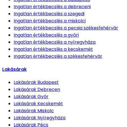
Ingatlan értékbecslés
a debreceni
Ingatlan értékbecslés
a szegedi
Ingatlan értékbecslés
a miskolci
Ingatlan értékbecslés
a pecsia székesfehérvár
Ingatlan értékbecslés
a győri
Ingatlan értékbecslés
a nyíregyháza
Ingatlan értékbecslés
a kecskemét
Ingatlan értékbecslés
a székesfehérvár
Lakásárak
Lakásárak
Budapest
Lakásárak
Debrecen
Lakásárak
Győr
Lakásárak
Kecskemét
Lakásárak
Miskolc
Lakásárak
Nyíregyháza
Lakásárak
Pécs