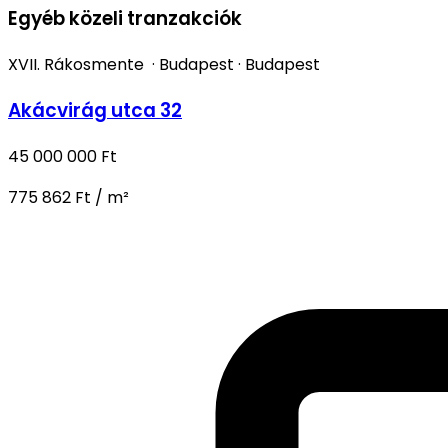
Egyéb közeli tranzakciók
XVII. Rákosmente
·
Budapest
·
Budapest
Akácvirág utca 32
45 000 000 Ft
775 862 Ft / m²