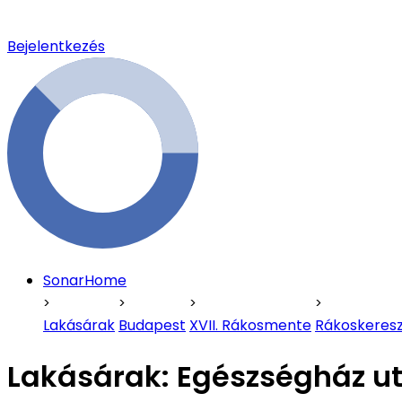
Bejelentkezés
SonarHome
Lakásárak
Budapest
XVII. Rákosmente
Rákoskeresz
Lakásárak:
Egészségház ut