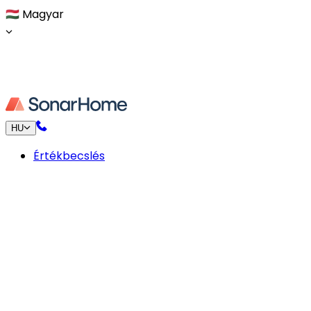
🇭🇺
Magyar
HU
Értékbecslés