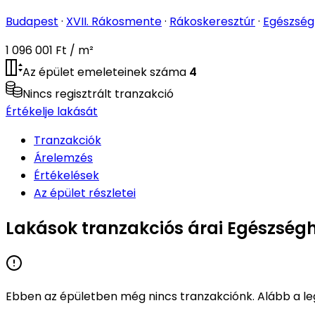
Budapest
·
XVII. Rákosmente
·
Rákoskeresztúr
·
Egészség
1 096 001 Ft / m²
Az épület emeleteinek száma
4
Nincs regisztrált tranzakció
Értékelje lakását
Tranzakciók
Árelemzés
Értékelések
Az épület részletei
Lakások tranzakciós árai Egészségh
Ebben az épületben még nincs tranzakciónk. Alább a leg