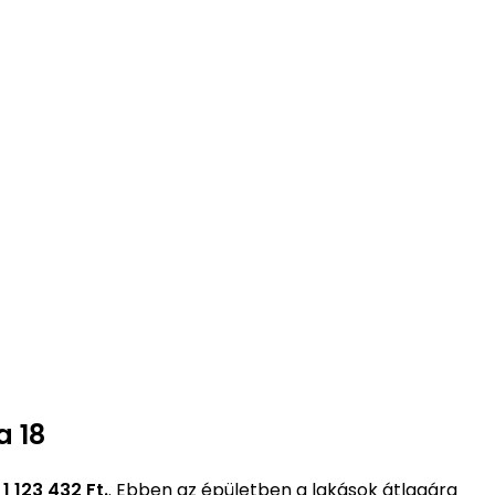
a 18
i
1 123 432 Ft.
. Ebben az épületben a lakások átlagára