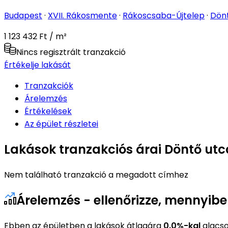
Budapest
·
XVII. Rákosmente
·
Rákoscsaba-Újtelep
·
Dön
1 123 432 Ft / m²
Nincs regisztrált tranzakció
Értékelje lakását
Tranzakciók
Árelemzés
Értékelések
Az épület részletei
Lakások tranzakciós árai Döntő utc
Nem található tranzakció a megadott címhez
Árelemzés - ellenőrizze, mennyibe
Ebben az épületben a lakások átlagára
0.0%-kal
alacso