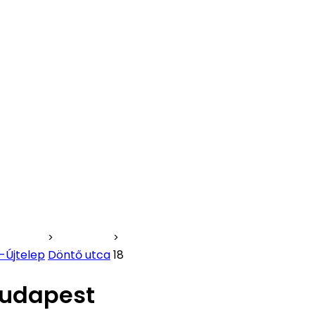
-Újtelep
Döntő utca
18
Budapest